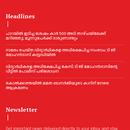
Headlines
പാറയിൽ ഇടിച്ച ശേഷം കാർ 500 അടി താഴ്ചയിലേക്ക്
മറിഞ്ഞു; മൂന്നുപേർക്ക് ദാരുണാന്ത്യം
സമരം ചെയ്ത വിദ്യാര്‍ഥികളെ അധിക്ഷേപിച്ച സംഭവം; ടി ജി
മോഹന്‍ദാസ് കസ്റ്റഡിയിൽ
വിദ്യാര്‍ഥികളെ അധിക്ഷേപിച്ച കേസ്; ടി ജി മോഹന്‍ദാസിന്റെ
വീട്ടില്‍ പോലീസ് പരിശോധന
കൊല്‍ക്കത്തയില്‍ മമത ബാനര്‍ജിയുടെ കാറിന് നേരെ
ആക്രമണം
Newsletter
Get important news delivered directly to your inbox and stay