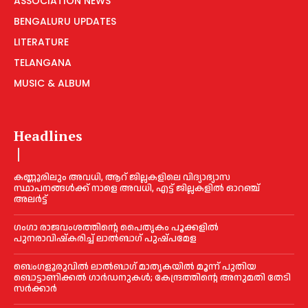
ASSOCIATION NEWS
BENGALURU UPDATES
LITERATURE
TELANGANA
MUSIC & ALBUM
Headlines
കണ്ണൂരിലും അവധി, ആറ് ജില്ലകളിലെ വിദ്യാഭ്യാസ
സ്ഥാപനങ്ങൾക്ക് നാളെ അവധി, എട്ട് ജില്ലകളിൽ ഓറഞ്ച്
അലർട്ട്
ഗംഗാ രാജവംശത്തിന്റെ പൈതൃകം പൂക്കളിൽ
പുനരാവിഷ്‌കരിച്ച് ലാൽബാഗ് പുഷ്പമേള
ബെംഗളൂരുവിൽ ലാൽബാഗ് മാതൃകയിൽ മൂന്ന് പുതിയ
ബൊട്ടാണിക്കൽ ഗാർഡനുകൾ; കേന്ദ്രത്തിന്റെ അനുമതി തേടി
സർക്കാർ