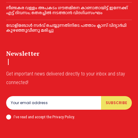
നീണ്ടകര വള്ളം അപകടം ഗൗതമിനെ കാണാതായിട്ട് ഇന്നേക്ക്
എട്ട് ദിവസം; തെരച്ചില്‍ നടത്താൻ വിദഗ്ധസംഘം
വോളിബോൾ സർവ് ചെയ്യുന്നതിനിടെ പത്താം ക്ലാസ് വിദ്യാർഥി
കുഴഞ്ഞുവീണു മരിച്ചു
Newsletter
Get important news delivered directly to your inbox and stay
connected!
SUBSCRIBE
I've read and accept the Privacy Policy.