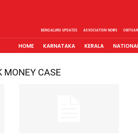
BENGALURU UPDATES
ASSOCIATION NEWS
OBITUA
HOME
KARNATAKA
KERALA
NATIONA
K MONEY CASE