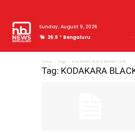
Sunday, August 9, 2026
26.9
Bengaluru
C
Home
Tags
KODAKARA BLACK MONEY CASE
Tag: KODAKARA BLAC