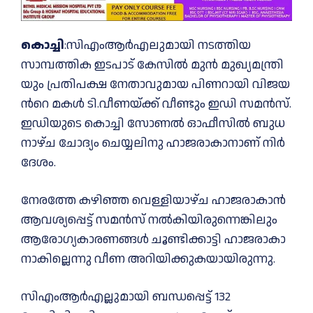
കൊച്ചി
:സിഎംആര്‍എലുമായി നടത്തിയ
സാമ്പത്തിക ഇടപാട് കേ​സി​ൽ മു​ൻ മു​ഖ്യ​മ​ന്ത്രി​
യും പ്ര​തി​പ​ക്ഷ നേ​താ​വു​മാ​യ പി​ണ​റാ​യി വി​ജ​യ​
ന്‍റെ മ​ക​ൾ ടി.​വീ​ണ​യ്ക്ക് വീ​ണ്ടും ഇ​ഡി സ​മ​ൻ​സ്.
ഇ​ഡി​യു​ടെ കൊ​ച്ചി സോ​ണ​ൽ ഓ​ഫീ​സി​ൽ ബു​ധ​
നാ​ഴ്ച ചോ​ദ്യം ചെ​യ്യ​ലി​നു ഹാ​ജ​രാ​കാ​നാ​ണ് നി​ർ​
ദേ​ശം.
നേ​ര​ത്തേ ക​ഴി​ഞ്ഞ വെ​ള്ളി​യാ​ഴ്ച ഹാ​ജ​രാ​കാ​ൻ
ആ​വ​ശ്യ​പ്പെ​ട്ട് സ​മ​ൻ​സ് ന​ൽ​കി​യിരുന്നെ​ങ്കി​ലും
ആ​രോ​ഗ്യ​കാ​ര​ണ​ങ്ങ​ൾ ചൂ​ണ്ടി​ക്കാ​ട്ടി ഹാ​ജ​രാ​കാ​
നാ​കി​ല്ലെന്നു വീ​ണ അ​റി​യി​ക്കു​ക​യാ​യി​രു​ന്നു.
സിഎംആര്‍എല്ലുമായി ബന്ധപ്പെട്ട് 132