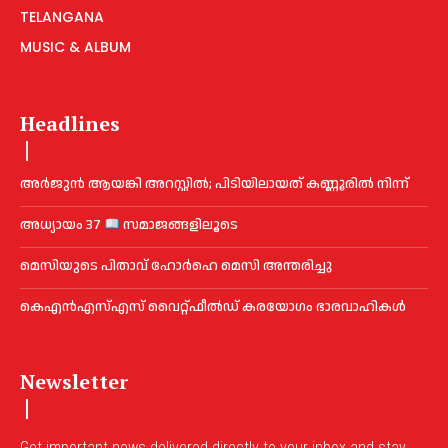
TELANGANA
MUSIC & ALBUM
Headlines
അ​ർ​ജു​ൻ ആ​യ​ങ്കി അ​റ​സ്റ്റി​ൽ; പി​ടി​യി​ലാ​യ​ത് ക​ണ്ണൂ​രി​ൽ നി​ന്ന്
അധ്യായം 37
സമാജങ്ങളിലൂടെ
മെ​സിയുടെ പിതാവ് ഹോർഹെ മെ​സി അന്തരിച്ചു
കെഎൻഎസ്എസ് വൈറ്റ്ഫീൽഡ് കരയോഗം ഭാരവാഹികള്‍
Newsletter
Get important news delivered directly to your inbox and stay