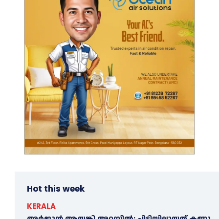
Hot this week
KERALA
അ​ർ​ജു​ൻ ആ​യ​ങ്കി അ​റ​സ്റ്റി​ൽ; പി​ടി​യി​ലാ​യ​ത് ക​ണ്ണൂ​