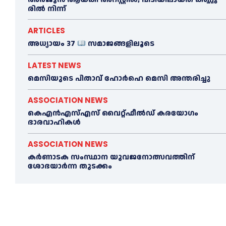
രി​ൽ നി​ന്ന്
ARTICLES
അധ്യായം 37
സമാജങ്ങളിലൂടെ
LATEST NEWS
മെ​സിയുടെ പിതാവ് ഹോർഹെ മെ​സി അന്തരിച്ചു
ASSOCIATION NEWS
കെഎൻഎസ്എസ് വൈറ്റ്ഫീൽഡ് കരയോഗം
ഭാരവാഹികള്‍
ASSOCIATION NEWS
കര്‍ണാടക സംസ്ഥാന യുവജനോത്സവത്തിന്
ശോഭയാർന്ന തുടക്കം