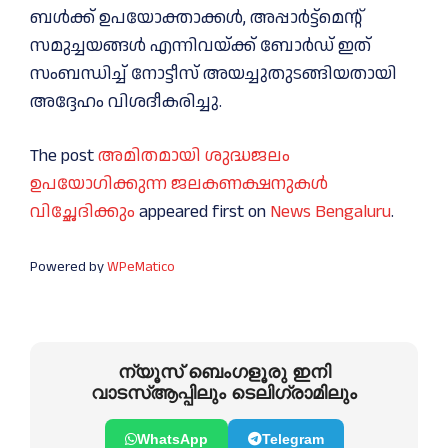
ബൾക്ക് ഉപയോക്താക്കൾ, അപ്പാർട്ട്മെൻ്റ്
സമുച്ചയങ്ങൾ എന്നിവയ്ക്ക് ബോർഡ്‌ ഇത്
സംബന്ധിച്ച് നോട്ടീസ് അയച്ചുതുടങ്ങിയതായി
അദ്ദേഹം വിശദീകരിച്ചു.
The post
അമിതമായി ശുദ്ധജലം
ഉപയോഗിക്കുന്ന ജലകണക്ഷനുകൾ
വിച്ഛേദിക്കും
appeared first on
News Bengaluru
.
Powered by
WPeMatico
ന്യൂസ് ബെംഗളൂരു ഇനി
വാടസ്ആപ്പിലും ടെലിഗ്രാമിലും
WhatsApp
Telegram