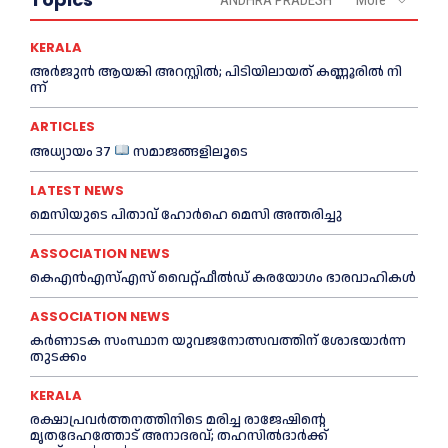
ANDHRA PRADESH
More
KERALA
അ​ർ​ജു​ൻ ആ​യ​ങ്കി അ​റ​സ്റ്റി​ൽ; പി​ടി​യി​ലാ​യ​ത് ക​ണ്ണൂ​രി​ൽ നി​
ന്ന്
ARTICLES
അധ്യായം 37
സമാജങ്ങളിലൂടെ
LATEST NEWS
മെ​സിയുടെ പിതാവ് ഹോർഹെ മെ​സി അന്തരിച്ചു
ASSOCIATION NEWS
കെഎൻഎസ്എസ് വൈറ്റ്ഫീൽഡ് കരയോഗം ഭാരവാഹികള്‍
ASSOCIATION NEWS
കര്‍ണാടക സംസ്ഥാന യുവജനോത്സവത്തിന് ശോഭയാർന്ന
തുടക്കം
KERALA
രക്ഷാപ്രവർത്തനത്തിനിടെ മരിച്ച രാജേഷിന്റെ
മൃതദേഹത്തോട് അനാദരവ്; തഹസിൽദാർക്ക്