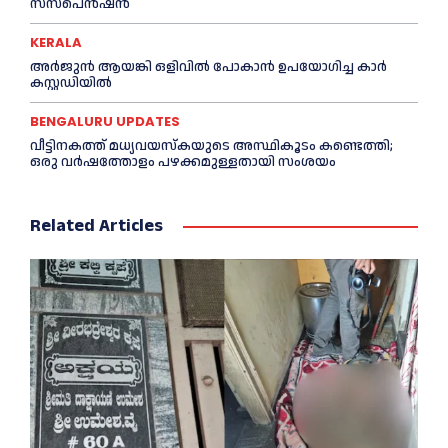
സസ്പെൻഷൻ
KERALA
അര്‍ജുന്‍ ആയങ്കി ഒളിവില്‍ പോകാന്‍ ഉപയോഗിച്ച കാര്‍
കസ്റ്റഡിയില്‍
BENGALURU UPDATES
വീട്ടിനകത്ത് മധ്യവയസ്കയുടെ അസ്ഥികൂടം കണ്ടെത്തി;
ഒരു വര്‍ഷത്തോളം പഴക്കമുള്ളതായി സംശയം
Related Articles