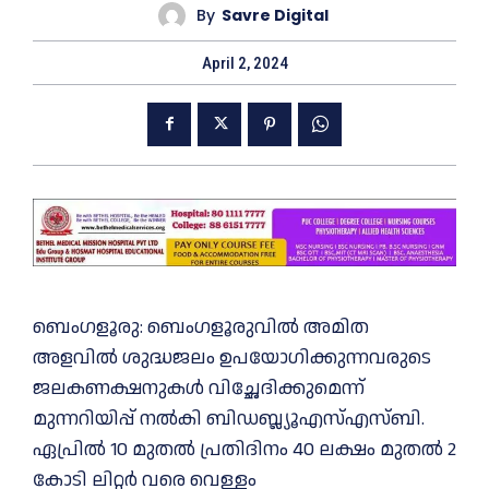
By
Savre Digital
April 2, 2024
ബെംഗളൂരു: ബെംഗളൂരുവിൽ അമിത
അളവിൽ ശുദ്ധജലം ഉപയോഗിക്കുന്നവരുടെ
ജലകണക്ഷനുകൾ വിച്ഛേദിക്കുമെന്ന്
മുന്നറിയിപ്പ് നൽകി ബിഡബ്ല്യൂഎസ്എസ്ബി.
ഏപ്രിൽ 10 മുതൽ പ്രതിദിനം 40 ലക്ഷം മുതൽ 2
കോടി ലിറ്റർ വരെ വെള്ളം