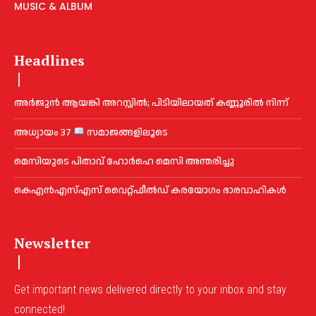
MUSIC & ALBUM
Headlines
അ​ർ​ജു​ൻ ആ​യ​ങ്കി അ​റ​സ്റ്റി​ൽ; പി​ടി​യി​ലാ​യ​ത് ക​ണ്ണൂ​രി​ൽ നി​ന്ന്
അധ്യായം 37
സമാജങ്ങളിലൂടെ
മെ​സിയുടെ പിതാവ് ഹോർഹെ മെ​സി അന്തരിച്ചു
കെഎൻഎസ്എസ് വൈറ്റ്ഫീൽഡ് കരയോഗം ഭാരവാഹികള്‍
Newsletter
Get important news delivered directly to your inbox and stay
connected!