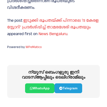
പ്രദർശിപ്പിച്ചതെന്നാണ് രൂപതയുടെ
വിശദീകരണം.
The post
ഇടുക്കി രൂപതയ്ക്ക് പിന്നാലെ ‘ദ കേരള
സ്റ്റോറി’ പ്രദര്‍ശിപ്പിച്ച് താമരശേരി രൂപതയും
appeared first on
News Bengaluru
.
Powered by
WPeMatico
ന്യൂസ് ബെംഗളൂരു ഇനി
വാടസ്ആപ്പിലും ടെലിഗ്രാമിലും
WhatsApp
Telegram