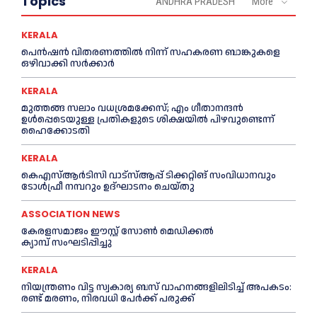
Topics
ANDHRA PRADESH
More
KERALA
പെൻഷൻ വിതരണത്തില്‍ നിന്ന് സഹകരണ ബാങ്കുകളെ
ഒഴിവാക്കി സര്‍ക്കാര്‍
KERALA
മുത്തങ്ങ സലാം വധശ്രമക്കേസ്; എം ഗീതാനന്ദൻ
ഉള്‍പ്പെടെയുള്ള പ്രതികളുടെ ശിക്ഷയില്‍ പിഴവുണ്ടെന്ന്
ഹൈക്കോടതി
KERALA
കെഎസ്‌ആര്‍ടിസി വാട്‌സ്‌ആപ്പ് ടിക്കറ്റിങ് സംവിധാനവും
ടോള്‍ഫ്രീ നമ്പറും ഉദ്ഘാടനം ചെയ്തു
ASSOCIATION NEWS
കേരളസമാജം ഈസ്റ്റ് സോണ്‍ മെഡിക്കൽ
ക്യാമ്പ് സംഘടിപ്പിച്ചു
KERALA
നിയന്ത്രണം വിട്ട സ്വകാര്യ ബസ് വാഹനങ്ങളിലിടിച്ച്‌ അപകടം:
രണ്ട് മരണം, നിരവധി പേർക്ക് പരുക്ക്