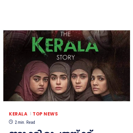
KERALA
TOP NEWS
2
min.
Read