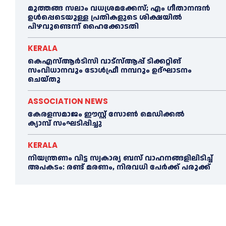
മുത്തങ്ങ സലാം വധശ്രമക്കേസ്; എം ഗീതാനന്ദൻ
ഉള്‍പ്പെടെയുള്ള പ്രതികളുടെ ശിക്ഷയില്‍
പിഴവുണ്ടെന്ന് ഹൈക്കോടതി
KERALA
കെഎസ്‌ആര്‍ടിസി വാട്‌സ്‌ആപ്പ് ടിക്കറ്റിങ്
സംവിധാനവും ടോള്‍ഫ്രീ നമ്പറും ഉദ്ഘാടനം
ചെയ്തു
ASSOCIATION NEWS
കേരളസമാജം ഈസ്റ്റ് സോണ്‍ മെഡിക്കൽ
ക്യാമ്പ് സംഘടിപ്പിച്ചു
KERALA
നിയന്ത്രണം വിട്ട സ്വകാര്യ ബസ് വാഹനങ്ങളിലിടിച്ച്‌
അപകടം: രണ്ട് മരണം, നിരവധി പേർക്ക് പരുക്ക്