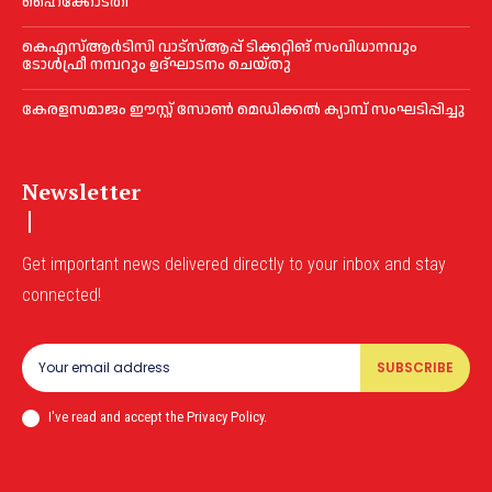
ഹൈക്കോടതി
കെഎസ്‌ആര്‍ടിസി വാട്‌സ്‌ആപ്പ് ടിക്കറ്റിങ് സംവിധാനവും
ടോള്‍ഫ്രീ നമ്പറും ഉദ്ഘാടനം ചെയ്തു
കേരളസമാജം ഈസ്റ്റ് സോണ്‍ മെഡിക്കൽ ക്യാമ്പ് സംഘടിപ്പിച്ചു
Newsletter
Get important news delivered directly to your inbox and stay
connected!
SUBSCRIBE
I've read and accept the Privacy Policy.