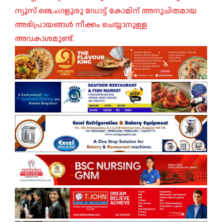
ന്യൂസ് ബെംഗളൂരു ഡോട്ട് കോമിന് അനുചിതമായ
അഭിപ്രായങ്ങൾ നീക്കം ചെയ്യാനുള്ള
അവകാശമുണ്ട്.