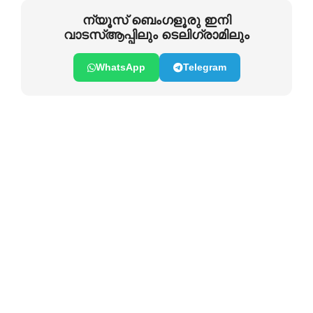
ന്യൂസ് ബെംഗളൂരു ഇനി
വാടസ്ആപ്പിലും ടെലിഗ്രാമിലും
WhatsApp
Telegram