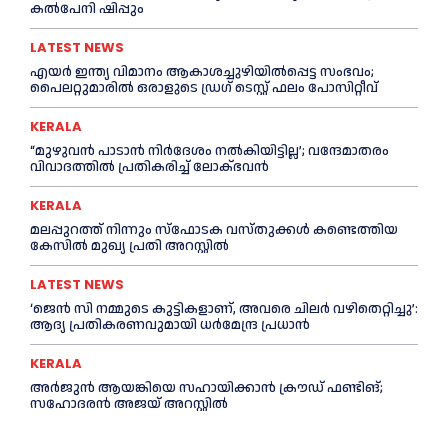
കല്‍പേനി ഷിപ്പും
LATEST NEWS
എയര്‍ ഇന്ത്യ വിമാനം ആകാശച്ചുഴിയില്‍പ്പെട്ട സംഭവം;
പൈലറ്റുമാരില്‍ ഒരാളുടെ ഡ്രഗ് ടെസ്റ്റ് ഫലം പോസിറ്റീവ്
KERALA
“മുഴുവൻ പാടാൻ നിര്‍ദേശം നല്‍കിയിട്ടില്ല’; വന്ദേമാതരം
വിവാദത്തില്‍ പ്രതികരിച്ച്‌ ലോക്ഭവൻ
KERALA
മലപ്പുറത്ത് നിന്നും സ്ഫോടക വസ്തുക്കള്‍ കണ്ടെത്തിയ
കേസില്‍ മുഖ‍്യ പ്രതി അറസ്റ്റില്‍
LATEST NEWS
‘ജെൻ സി നമ്മുടെ കുട്ടികളാണ്, അവരെ ചിലര്‍ വഴിതെറ്റിച്ചു’:
ആദ്യ പ്രതികരണവുമായി ധര്‍മേന്ദ്ര പ്രധാൻ
KERALA
അര്‍ജുന്‍ ആയങ്കിയെ സഹായിക്കാൻ ക്രൗഡ് ഫണ്ടിങ്;
സഹോദരന്‍ അജയ് അറസ്റ്റില്‍