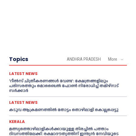
Topics
ANDHRA PRADESH
More
LATEST NEWS
‘റീല്‍സ് ചിത്രീകരണങ്ങള്‍ വേണ്ട’: ക്ഷേത്രങ്ങളിലും
പരിസരത്തും മൊബൈല്‍ ഫോണ്‍ നിരോധിച്ച്‌ തമിഴ്നാട്
സര്‍ക്കാര്‍
LATEST NEWS
കടുവ ആക്രമണത്തില്‍ തോട്ടം തൊഴിലാളി കൊല്ലപ്പെട്ടു
KERALA
മത്സ്യത്തൊഴിലാളികള്‍ക്കായുള്ള തിരച്ചില്‍ പത്താം
ദിവസത്തിലേക്ക്: രക്ഷാദൗത്യത്തിന് ഇന്ത്യൻ നേവിയുടെ