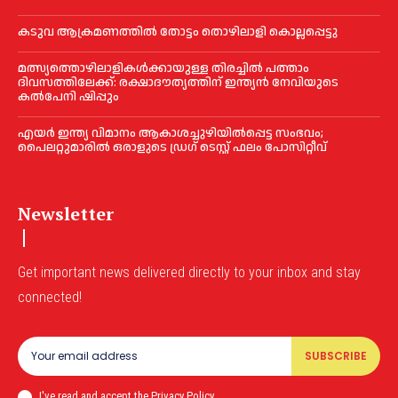
കടുവ ആക്രമണത്തില്‍ തോട്ടം തൊഴിലാളി കൊല്ലപ്പെട്ടു
മത്സ്യത്തൊഴിലാളികള്‍ക്കായുള്ള തിരച്ചില്‍ പത്താം
ദിവസത്തിലേക്ക്: രക്ഷാദൗത്യത്തിന് ഇന്ത്യൻ നേവിയുടെ
കല്‍പേനി ഷിപ്പും
എയര്‍ ഇന്ത്യ വിമാനം ആകാശച്ചുഴിയില്‍പ്പെട്ട സംഭവം;
പൈലറ്റുമാരില്‍ ഒരാളുടെ ഡ്രഗ് ടെസ്റ്റ് ഫലം പോസിറ്റീവ്
Newsletter
Get important news delivered directly to your inbox and stay
connected!
SUBSCRIBE
I've read and accept the Privacy Policy.