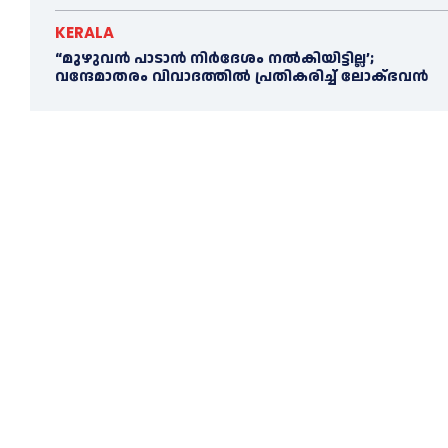
KERALA
“മുഴുവൻ പാടാൻ നിര്‍ദേശം നല്‍കിയിട്ടില്ല’;
വന്ദേമാതരം വിവാദത്തില്‍ പ്രതികരിച്ച്‌ ലോക്ഭവൻ