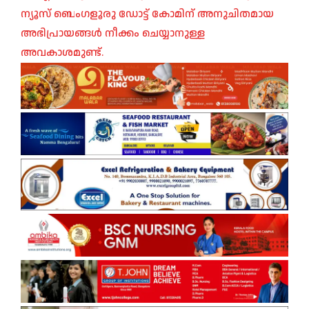
ന്യൂസ് ബെംഗളൂരു ഡോട്ട് കോമിന് അനുചിതമായ
അഭിപ്രായങ്ങൾ നീക്കം ചെയ്യാനുള്ള
അവകാശമുണ്ട്.