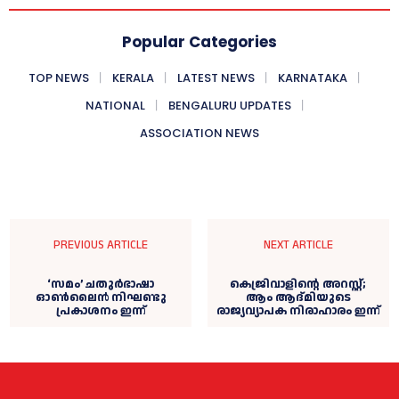
Popular Categories
TOP NEWS
KERALA
LATEST NEWS
KARNATAKA
NATIONAL
BENGALURU UPDATES
ASSOCIATION NEWS
PREVIOUS ARTICLE
NEXT ARTICLE
‘സമം’ ചതുർഭാഷാ
കെജ്രിവാളിന്റെ അറസ്റ്റ്;
ഓൺലൈൻ നിഘണ്ടു
ആം ആദ്മിയുടെ
പ്രകാശനം ഇന്ന്
രാജ്യവ്യാപക നിരാഹാരം ഇന്ന്