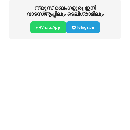
ന്യൂസ് ബെംഗളൂരു ഇനി
വാടസ്ആപ്പിലും ടെലിഗ്രാമിലും
WhatsApp
Telegram