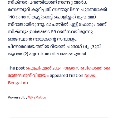
സിക്സർ പറത്തിയാണ് സഞ്ജു അർധ
സെഞ്ചുറി കുറിച്ചത്. സഞ്ജുവിനെ പുറത്താക്കി
148 റണ്‍സ് കൂട്ടുകെട്ട് പൊളിച്ചത് മുഹമ്മദ്
സിറാജായിരുന്നു. 42 പന്തില്‍ എട്ട് ഫോറും രണ്ട്
സിക്സും ഉള്‍പ്പെടെ 69 റണ്‍സായിരുന്നു
രാജസ്ഥാന്‍ നായകന്റെ സമ്പാദ്യം.
പിന്നാലെയെത്തിയ റിയാന്‍ പാരാഗ് (4), ദ്രുവ്
ജൂറല്‍ (2) എന്നിവർ നിരാശപ്പെടുത്തി.
The post
ഐപിഎൽ 2024; ആർസിബിക്കെതിരെ
രാജസ്ഥാന് വിജയം
appeared first on
News
Bengaluru
.
Powered by
WPeMatico