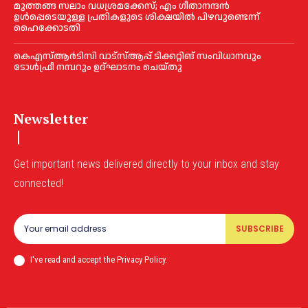
മുത്തങ്ങ സലാം വധശ്രമക്കേസ്; എം ഗീതാനന്ദൻ
ഉള്‍പ്പെടെയുള്ള പ്രതികളുടെ ശിക്ഷയില്‍ പിഴവുണ്ടെന്ന്
ഹൈക്കോടതി
കെഎസ്‌ആര്‍ടിസി വാട്‌സ്‌ആപ്പ് ടിക്കറ്റിങ് സംവിധാനവും
ടോള്‍ഫ്രീ നമ്പറും ഉദ്ഘാടനം ചെയ്തു
Newsletter
Get important news delivered directly to your inbox and stay
connected!
SUBSCRIBE
I've read and accept the Privacy Policy.