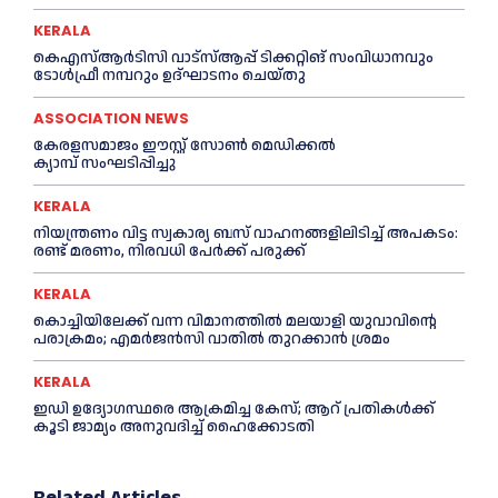
KERALA
കെഎസ്‌ആര്‍ടിസി വാട്‌സ്‌ആപ്പ് ടിക്കറ്റിങ് സംവിധാനവും
ടോള്‍ഫ്രീ നമ്പറും ഉദ്ഘാടനം ചെയ്തു
ASSOCIATION NEWS
കേരളസമാജം ഈസ്റ്റ് സോണ്‍ മെഡിക്കൽ
ക്യാമ്പ് സംഘടിപ്പിച്ചു
KERALA
നിയന്ത്രണം വിട്ട സ്വകാര്യ ബസ് വാഹനങ്ങളിലിടിച്ച്‌ അപകടം:
രണ്ട് മരണം, നിരവധി പേർക്ക് പരുക്ക്
KERALA
കൊച്ചിയിലേക്ക് വന്ന വിമാനത്തില്‍ മലയാളി യുവാവിന്റെ
പരാക്രമം; എമര്‍ജൻസി വാതില്‍ തുറക്കാൻ ശ്രമം
KERALA
ഇഡി ഉദ്യോഗസ്ഥരെ ആക്രമിച്ച കേസ്; ആറ് പ്രതികള്‍ക്ക്
കൂടി ജാമ്യം അനുവദിച്ച്‌ ഹൈക്കോടതി
Related Articles