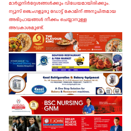
മാർഗ്ഗനിർദ്ദേശങ്ങൾക്കും വിധേയമായിരിക്കും.
ന്യൂസ് ബെംഗളൂരു ഡോട്ട് കോമിന് അനുചിതമായ
അഭിപ്രായങ്ങൾ നീക്കം ചെയ്യാനുള്ള
അവകാശമുണ്ട്.