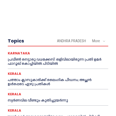
Topics
ANDHRA PRADESH
More
KARNATAKA
പ്രവീണ്‍ നെട്ടാരു വധക്കേസ്: ഒളിവിലായിരുന്ന പ്രതി ഉമര്‍
ഫാറൂഖ് കൊച്ചിയില്‍ പിടിയില്‍
KERALA
പത്താം ക്ലാസുകാരിക്ക് ലൈംഗിക പീഡനം; അച്ഛന്‍
ഉള്‍പ്പെടെ ഏഴു പ്രതികള്‍
KERALA
സ്വർണവില വീണ്ടും കുതിച്ചുയർന്നു
KERALA