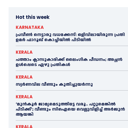
Hot this week
KARNATAKA
പ്രവീണ്‍ നെട്ടാരു വധക്കേസ്: ഒളിവിലായിരുന്ന പ്രതി
ഉമര്‍ ഫാറൂഖ് കൊച്ചിയില്‍ പിടിയില്‍
KERALA
പത്താം ക്ലാസുകാരിക്ക് ലൈംഗിക പീഡനം; അച്ഛന്‍
ഉള്‍പ്പെടെ ഏഴു പ്രതികള്‍
KERALA
സ്വർണവില വീണ്ടും കുതിച്ചുയർന്നു
KERALA
‘മുൻ‌കൂര്‍ ജാമ്യമെടുത്തിട്ടേ വരൂ.. പറ്റുമെങ്കില്‍
പിടിക്ക്’; വീണ്ടും സിഐയെ വെല്ലുവിളിച്ച്‌ അര്‍ജുന്‍
ആയങ്കി
KERALA