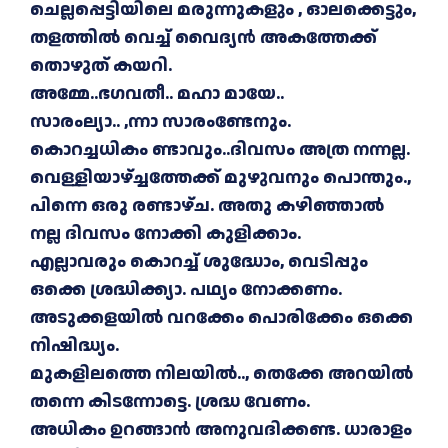
ചെല്ലപ്പെട്ടിയിലെ മരുന്നുകളും , ഓലക്കെട്ടും,
തളത്തിൽ വെച്ച് വൈദ്യൻ അകത്തേക്ക്
തൊഴുത് കയറി.
അമ്മേ..ഭഗവതീ.. മഹാ മായേ..
സാരംല്യാ.. ,ന്നാ സാരംണ്ടേനും.
കൊറച്ചധികം ണ്ടാവും..ദിവസം അത്ര നന്നല്ല.
വെള്ളിയാഴ്ച്ചത്തേക്ക് മുഴുവനും പൊന്തും.,
പിന്നെ ഒരു രണ്ടാഴ്ച. അതു കഴിഞ്ഞാൽ
നല്ല ദിവസം നോക്കി കുളിക്കാം.
എല്ലാവരും കൊറച്ച് ശുദ്ധോം, വെടിപ്പും
ഒക്കെ ശ്രദ്ധിക്ക്യാ. പഥ്യം നോക്കണം.
അടുക്കളയിൽ വറക്കേം പൊരിക്കേം ഒക്കെ
നിഷിദ്ധ്യം.
മുകളിലത്തെ നിലയിൽ.., തെക്കേ അറയിൽ
തന്നെ കിടന്നോട്ടെ. ശ്രദ്ധ വേണം.
അധികം ഉറങ്ങാൻ അനുവദിക്കണ്ട. ധാരാളം