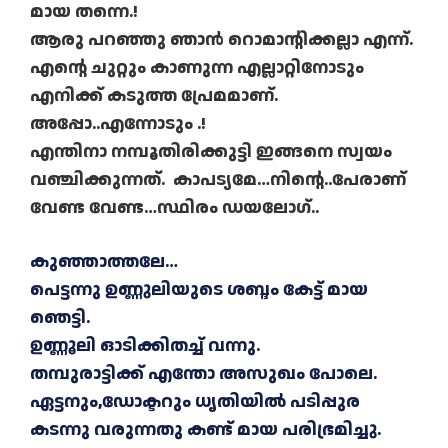
മായ തന്നെ.!
ആരു പറഞ്ഞു ഞാൻ റൊമാന്റിക്കല്ലാ എന്ന്.
എന്റെ ചുറ്റും കാണുന്ന എല്ലാറ്റിനോടും
എനിക്ക് കടുത്ത പ്രേമമാണ്.
അപ്പോ..എന്നോടും .!
എന്തിനാ നമ്പൂതിരിക്കുട്ടി ഇങ്ങനെ സ്വയം
വഞ്ചിക്കുന്നത്. കാപട്യമേ…നിന്റെ..പേരാണ്
വേണ്ട വേണ്ട…സ്ഥിരം ഡയലോഗ്..
കുഞ്ഞാത്തലേ…
പെട്ടന്നു ഉണ്ണുലിയുടെ ശബ്ദം കേട്ട് മായ
ഞെട്ടി.
ഉണ്ണൂലി ഓടിക്കിതച്ച് വന്നു.
തമ്പുരാട്ടിക്ക് എന്തോ അസുഖം പോലെ.
ഏട്ടനും,ഡോക്ടറും ധൃതിയിൽ പടിപ്പുര
കടന്നു വരുന്നതു കണ്ട് മായ പരിഭ്രമിച്ചു.