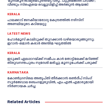
‘മുൻ‌കൂര്‍ ജാമ്യമെടുത്തിട്ടേ വരൂ.. പറ്റുമെങ്കില്‍ പിടിക്ക്’;
വീണ്ടും സിഐയെ വെല്ലുവിളിച്ച്‌ അര്‍ജുന്‍ ആയങ്കി
KERALA
പാലക്കാട് ജനകീയാരോഗ്യ കേന്ദ്രത്തില്‍ നഴ്‌സിന്
അണലിയുടെ കടിയേറ്റു
LATEST NEWS
ഹോർമൂസ് കടലിടുക്ക് തുറക്കാൻ വഴിയൊരുങ്ങുന്നു;
ഇറാൻ-ഒമാൻ കരാർ അന്തിമ ഘട്ടത്തിൽ
KERALA
ഇടുക്കി ഏലപ്പാറയ്ക്ക് സമീപം കാര്‍ തോട്ടിലേക്ക് മറിഞ്ഞ്
തിരുവനന്തപുരം സ്വദേശി മരിച്ചു; മൂന്നുപേര്‍ക്ക് പരുക്ക്
KARNATAKA
കോൺഗ്രസിലെ അതൃപ്തി തീർക്കാൻ രൺദീപ് സിംഗ്
സുര്‍ജേവാല ബെംഗളൂരുവിൽ, എം.എൽ.എമാരുമായി
നിർണായക ചർച്ച
Related Articles