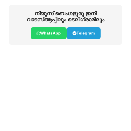
ന്യൂസ് ബെംഗളൂരു ഇനി
വാടസ്ആപ്പിലും ടെലിഗ്രാമിലും
WhatsApp
Telegram