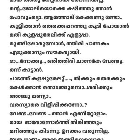
ന്റെ..ജോലിയൊക്കെ കഴിഞ്ഞു ഞാൻ
പോവൂംട്ടൊ. ആത്തോല്‌ കേക്കണു ണ്ടോ..
കുളിക്കാൻ തെക്കെപ്പറത്തു കൂടി പോയാൽ
മതി കുളപ്പുരേലിക്ക് എളുപ്പാ.
മുങ്ങിപ്പോരുമ്പോൾ, ത്തിരി ചാണകം
എടുക്കാനും സൗകര്യായി.
ദാ…നോക്കൂ.., ഒരിത്തിരി ചാണകേ വേണ്ടൂ.
ഒന്ന് കാട്ടാൻ.
പാടത്ത് കളപ്പുരേലു്….., തിക്കും തെരക്കും
കേൾക്കാൻ തൊടങ്ങുമ്പൊ..ശരിക്കും
അഞ്ചു മണ്യാ..
വരസ്യാരെ വിളിപ്പിക്കണോ..?
വേണ്ട..വേണ്ട …ഞാൻ എണിറ്റോളാം.
മായ ഓരോന്നോർത്ത് തിരിഞ്ഞും
മറിഞ്ഞും കിടന്നു. ഉറക്കം വരുന്നില്ല.
ഇത്ര നാളും അമ്മ ഇങ്ങിനെയൊരു