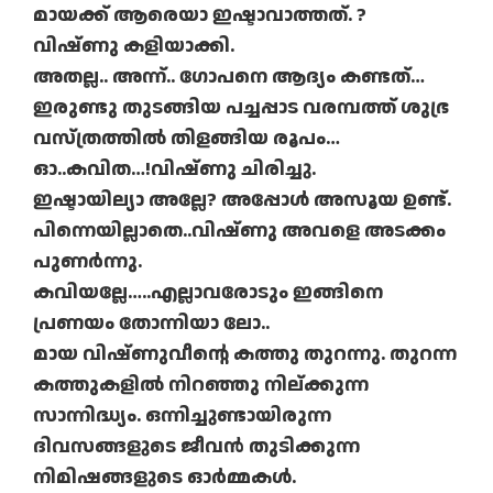
മായക്ക് ആരെയാ ഇഷ്ടാവാത്തത്. ?
വിഷ്ണു കളിയാക്കി.
അതല്ല.. അന്ന്.. ഗോപനെ ആദ്യം കണ്ടത്…
ഇരുണ്ടു തുടങ്ങിയ പച്ചപ്പാട വരമ്പത്ത് ശുഭ്ര
വസ്ത്രത്തിൽ തിളങ്ങിയ രൂപം…
ഓ..കവിത…!വിഷ്ണു ചിരിച്ചു.
ഇഷ്ടായില്യാ അല്ലേ? അപ്പോൾ അസൂയ ഉണ്ട്.
പിന്നെയില്ലാതെ..വിഷ്ണു അവളെ അടക്കം
പുണർന്നു.
കവിയല്ലേ…..എല്ലാവരോടും ഇങ്ങിനെ
പ്രണയം തോന്നിയാ ലോ..
മായ വിഷ്ണുവീന്റെ കത്തു തുറന്നു. തുറന്ന
കത്തുകളിൽ നിറഞ്ഞു നില്ക്കുന്ന
സാന്നിദ്ധ്യം. ഒന്നിച്ചുണ്ടായിരുന്ന
ദിവസങ്ങളുടെ ജീവൻ തുടിക്കുന്ന
നിമിഷങ്ങളുടെ ഓർമ്മകൾ.