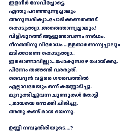
ഇളനീർ സേവിച്ചോട്ടെ.
എന്തു പറഞ്ഞൂന്ന്വച്ചാലും
അനുസരിക്യാ..ചോദിക്കണതങ്ങട്
കൊടുക്ക്വാ..അതെന്താന്ന്വച്ചാലും
.!
വിളിപ്പുറത്ത് ആളുണ്ടാവണം ന്നർഥം.
ദീനത്തിനു വിരോധം …ള്ളതാണെന്ന്വച്ചാലും
മടിക്കാണ്ടെ കൊടുക്ക്വാ..
ഇപ്പൊണ്ടാവില്ല്യാ…പോകുമ്പഴേ ചോയ്ക്കൂ.
പിന്നേം തങ്ങണ്ടി വരരുത്.
വൈദ്യൻ വളരെ ഗൗരവത്തിൽ
എല്ലാവരേയും ഒന്ന് കണ്ണോടിച്ചു.
മുറുക്കിച്ചുവന്ന ചുണ്ടുകൾ കോട്ടി
..,മായയെ നോക്കി ചിരിച്ചു.
അതു കണ്ട് മായ ഭയന്നു.
ഉണ്ണി നമ്പൂതിരിയുടെ….?