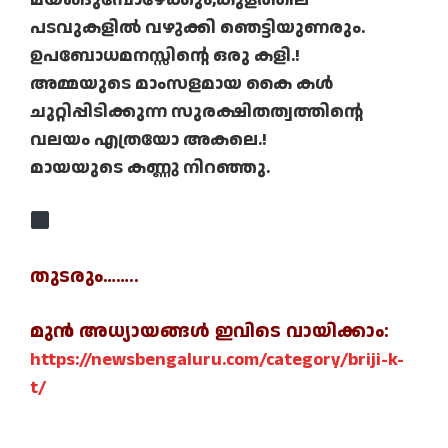
പടവുകളിൽ വഴുക്കി ഞെട്ടിയുണരും.
ഉപബോധമനസ്സിന്റെ ഒരു കളി.!
അമ്മയുടെ മാംസളമായ കൈ കൾ
ചുറ്റിപ്പിടിക്കുന്ന സുരക്ഷിതത്വത്തിന്റെ
വലയം എത്രയോ അകലെ.!
മായയുടെ കണ്ണു നിറഞ്ഞു.
തുടരും……..
മുന്‍ അധ്യായങ്ങള്‍ ഇവിടെ വായിക്കാം:
https://newsbengaluru.com/category/briji-k-
t/