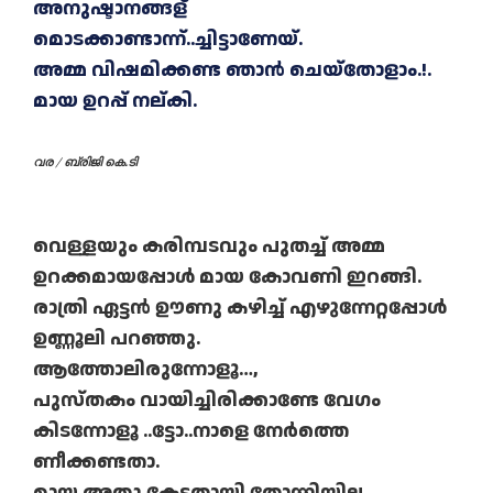
അനുഷ്ടാനങ്ങള്
മൊടക്കാണ്ടാന്ന്..ച്ചിട്ടാണേയ്.
അമ്മ വിഷമിക്കണ്ട ഞാൻ ചെയ്തോളാം.!.
മായ ഉറപ്പ് നല്കി.
വര / ബ്രിജി കെ.ടി
വെള്ളയും കരിമ്പടവും പുതച്ച് അമ്മ
ഉറക്കമായപ്പോൾ മായ കോവണി ഇറങ്ങി.
രാത്രി ഏട്ടൻ ഊണു കഴിച്ച് എഴുന്നേറ്റപ്പോൾ
ഉണ്ണൂലി പറഞ്ഞു.
ആത്തോലിരുന്നോളൂ…,
പുസ്തകം വായിച്ചിരിക്കാണ്ടേ വേഗം
കിടന്നോളൂ ..ട്ടോ..നാളെ നേർത്തെ
ണീക്കണ്ടതാ.
മായ അതു കേട്ടതായി തോന്നിയില്ല.