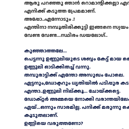
ആരു പറഞ്ഞു ഞാൻ റൊമാന്റിക്കല്ലാ എന്ന്.
എനിക്ക് കടുത്ത പ്രേമമാണ്.
അപ്പോ..എന്നോടും .!
എന്തിനാ നമ്പൂതിരിക്കുട്ടി ഇങ്ങനെ സ്വയം
വേണ്ട വേണ്ട…സ്ഥിരം ഡയലോഗ്..
കുഞ്ഞാത്തലേ…
പെട്ടന്നു ഉണ്ണുലിയുടെ ശബ്ദം കേട്ട് മായ ഞെ
ഉണ്ണൂലി ഓടിക്കിതച്ച് വന്നു.
തമ്പുരാട്ടിക്ക് എന്തോ അസുഖം പോലെ.
ഏട്ടനും,ഡോക്ടറും ധൃതിയിൽ പടിപ്പുര കടന്
എന്താ..ഉണ്ണൂലി നില്ക്കൂ… ചോയ്ക്കട്ടെ.
ഡോക്റ്റർ അമ്മയെ നോക്കി വരാന്തയിലേക്ക
ഏയ്…ഒന്നും സാരമില്ല. പനിക്ക് മരുന്നു കൊട
കൂടുതലാണ്.
ഉണ്ണിയെ വരുത്തണോ?