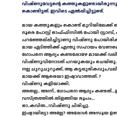
വിഷ്ണുവേട്ടന്റെ കത്തുകളുണ്ടായിരുന്നു
കൊണ്ടിട്ടത്. ഇവിടെ ഏൽപ്പിച്ചിട്ടുണ്ട്.
മായ കത്തുകളും കൊണ്ട് മുറിയിലേക്ക് ഓ
ദൂരെ പോസ്റ്റ് ഓഫ്ഫിസിൽ പോയി സ്റ്റാ
പറഞ്ഞേല്പ്പിച്ചിട്ടാണു വിഷ്ണു പോയിരിക്
മായ ഏട്ത്തിക്ക് എന്തു സഹായം വേണമെ
ഗോപനെ ആദ്യം കണ്ടപ്പോഴേ മായക്ക് വലി
വിഷ്ണുവിനോടത് പറയുകയും ചെയ്തു.
നല്ല ചുറുചുറുക്ക്, ആ കട്ടപ്പുരികവും,
മായക്ക് ആരെയാ ഇഷ്ടാവാത്തത്. ?
വിഷ്ണു കളിയാക്കി.
അതല്ല.. അന്ന്.. ഗോപനെ ആദ്യം കണ്ടത്…ഇരു
വസ്ത്രത്തിൽ തിളങ്ങിയ രൂപം…
ഓ..കവിത…!വിഷ്ണു ചിരിച്ചു.
ഇഷ്ടായില്യാ അല്ലേ? അപ്പോൾ അസൂയ ഉണ്ട