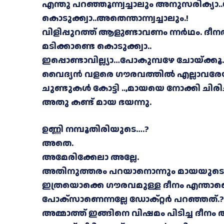
എന്തു പറഞ്ഞൂന്ന്വച്ചാലും അനുസരിക്യാ
കൊടുക്ക്വാ..അതെന്താന്ന്വച്ചാലും
.!
വിളിപ്പുറത്ത് ആളുണ്ടാവണം ന്നർഥം. ദീന
മടിക്കാണ്ടെ കൊടുക്ക്വാ..
ഇപ്പൊണ്ടാവില്ല്യാ…പോകുമ്പഴേ ചോയ്ക്കൂ.
വൈദ്യൻ വളരെ ഗൗരവത്തിൽ എല്ലാവരേയും ഒന
ചുണ്ടുകൾ കോട്ടി ..,മായയെ നോക്കി ചിരിച്
അതു കണ്ട് മായ ഭയന്നു.
ഉണ്ണി നമ്പൂതിരിയുടെ….?
അതെ.
അമേരിക്കേലാ അല്ലേ.
അതിനുത്തരം പറയാനൊന്നും മായയുടെ ശബ
ഇത്രയൊക്കെ ഗൗരവമുള്ള ദീനം എന്താണെ
പോക്സാണെന്നല്ലേ ഡോക്റ്റർ പറഞ്ഞത്.?
അമ്മാത്ത് ഇങ്ങിനെ വിഷമം പിടിച്ച ദീനം ആർ