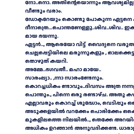
നോ..നൊ. അതിന്റെയൊന്നും ആവശ്യമില്ല
വീണ്ടും വരാം.
ഡോക്ടറേയും കൊണ്ടു പോകുന്ന ഏട്ടനെ എത്
ദീനാത്രെ…പൊന്തണേള്ളു..ശിവ..
ശിവ.. ഇക
മായ ഭയന്നു.
ഏട്ടൻ.., ആരെയോ വിട്ട് വൈദ്യനെ വരുത്
ചെല്ലപ്പെട്ടിയിലെ മരുന്നുകളും , ഓലക്കെ
തൊഴുത് കയറി.
അമ്മേ..ഭഗവതീ.. മഹാ മായേ..
സാരംല്യാ.. ,ന്നാ സാരംണ്ടേനും.
കൊറച്ചധികം ണ്ടാവും..ദിവസം അത്ര നന്നല്
പൊന്തും., പിന്നെ ഒരു രണ്ടാഴ്ച. അതു ക
എല്ലാവരും കൊറച്ച് ശുദ്ധോം, വെടിപ്പും ഒക്
അടുക്കളയിൽ വറക്കേം പൊരിക്കേം ഒക്കെ 
മുകളിലത്തെ നിലയിൽ.., തെക്കേ അറയിൽ ത
അധികം ഉറങ്ങാൻ അനുവദിക്കണ്ട. ധാരാളം