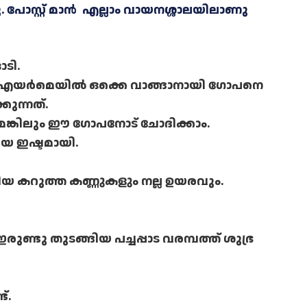
. പോസ്റ്റ് മാൻ എല്ലാം വായനശ്ശാലയിലാണു
ടി.
മ്പ്, എയർമെയിൽ ഒക്കെ വാങ്ങാനായി ഗോപനെ
കുന്നത്.
ങ്കിലും ഈ ഗോപനോട് ചോദിക്കാം.
യ ഇഷ്ടമായി.
വലിയ കറുത്ത കണ്ണുകളും നല്ല ഉയരവും.
ണ്ടു തുടങ്ങിയ പച്ചപ്പാട വരമ്പത്ത് ശുഭ്ര
്.