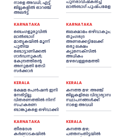
പുനരാവിഷ്‌കരിച്ച്
നാളെ അവധി, എട്ട്
ലാൽബാഗ് പുഷ്പമേള
ജില്ലകളിൽ ഓറഞ്ച്
അലർട്ട്
KARNATAKA
KARNATAKA
ബെംഗളൂരുവിൽ
ജലക്ഷാമം ഒഴിവാകും;
ലാൽബാഗ്
തുംഗഭദ്ര
മാതൃകയിൽ മൂന്ന്
അണക്കെട്ടിലേക്ക്
പുതിയ
ഒരു ലക്ഷം
ബൊട്ടാണിക്കൽ
ക്യുസെക്സില്‍
ഗാർഡനുകൾ;
അധികം
കേന്ദ്രത്തിന്റെ
മഴവെള്ളമെത്തി
അനുമതി തേടി
സർക്കാർ
KERALA
KERALA
ക്ഷേമ പെൻഷൻ ഇനി
കനത്ത മഴ: അഞ്ച്
നേരിട്ടില്ല;
ജില്ലകളിലെ വിദ്യാഭ്യാസ
വിതരണത്തിൽ നിന്ന്
സ്ഥാപനങ്ങൾക്ക്
സഹകരണ
നാളെ അവധി
ബാങ്കുകളെ ഒഴിവാക്കി
KARNATAKA
KERALA
തീരദേശ
കനത്ത മഴ;
കർണാടകയിൽ
പത്തനംതിട്ടയില്‍