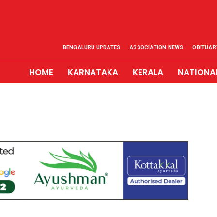
BENGALURU UPDATES
ASSOCIATION NEWS
OBITUAR
HOME
KARNATAKA
KERALA
NATIONA