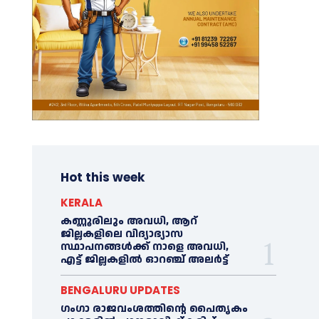
Hot this week
KERALA
കണ്ണൂരിലും അവധി, ആറ്
ജില്ലകളിലെ വിദ്യാഭ്യാസ
സ്ഥാപനങ്ങൾക്ക് നാളെ അവധി,
എട്ട് ജില്ലകളിൽ ഓറഞ്ച് അലർട്ട്
BENGALURU UPDATES
ഗംഗാ രാജവംശത്തിന്റെ പൈതൃകം