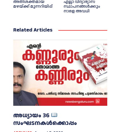
അതിശക്തമായ
എല്ലാ വിദ്യാഭ്യാസ
മഴയ്ക്ക് മുന്നറിയിപ്പ്
സ്ഥാപനങ്ങള്‍ക്കും
നാളെ അവധി
Related Articles
അധ്യായം 36
സംഘടനകൾക്കൊപ്പം