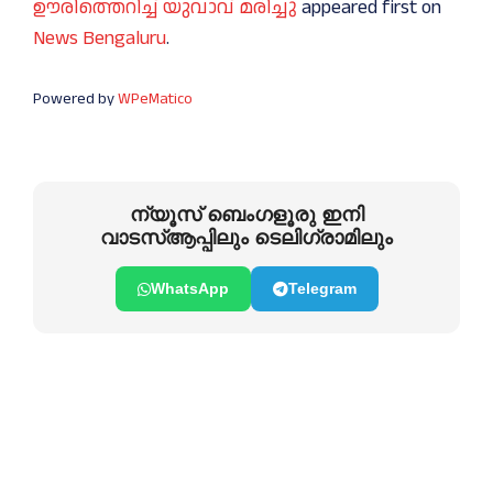
ഊരിത്തെറിച്ച് യുവാവ് മരിച്ചു
appeared first on
News Bengaluru
.
Powered by
WPeMatico
ന്യൂസ് ബെംഗളൂരു ഇനി
വാടസ്ആപ്പിലും ടെലിഗ്രാമിലും
WhatsApp
Telegram