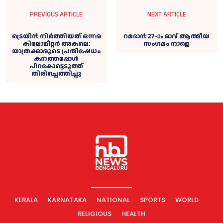
PREVIOUS ARTICLE
NEXT ARTICLE
ട്രെയിൻ നിർത്തിയത് ഒന്നര
റമദാന്‍ 27-ാം രാവ് ആത്മീയ
കിലോമീറ്റർ അകലെ:
സംഗമം നാളെ
യാത്രക്കാരുടെ പ്രതിഷേധം
കനത്തപ്പോൾ
പിറകോട്ടെടുത്ത്
തിരിച്ചെത്തിച്ചു
KERALA
KARNATAKA
NATIONAL
SPORTS
WORLD
RELIGIOUS
HEALTH