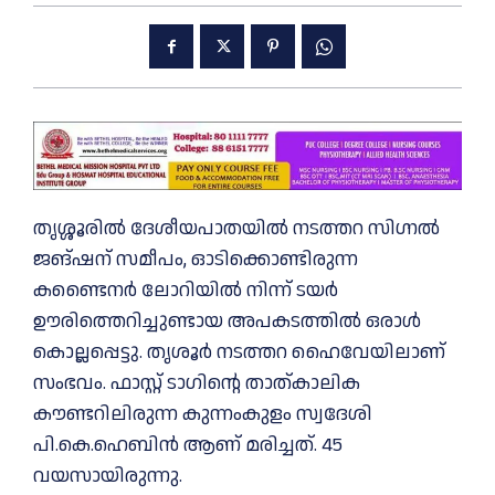
തൃശ്ശൂരില്‍ ദേശീയപാതയിൽ നടത്തറ സിഗ്നൽ
ജങ്ഷന് സമീപം, ഓടിക്കൊണ്ടിരുന്ന
കണ്ടൈനർ ലോറിയിൽ നിന്ന് ടയർ
ഊരിത്തെറിച്ചുണ്ടായ അപകടത്തിൽ ഒരാൾ
കൊല്ലപ്പെട്ടു. തൃശൂർ നടത്തറ ഹൈവേയിലാണ്
സംഭവം. ഫാസ്റ്റ് ടാഗിന്റെ താത്കാലിക
കൗണ്ടറിലിരുന്ന കുന്നംകുളം സ്വദേശി
പി.കെ.ഹെബിൻ ആണ് മരിച്ചത്. 45
വയസായിരുന്നു.