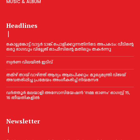
MUSIC & ALBUM
Headlines
കൊല്ലങ്കോട്ട് വാട്ടര്‍ ടാങ്ക് പൊളിക്കുന്നതിനിടെ അപകടം: വീടിന്റെ
ഒരു ഭാഗവും വില്ലേജ് ഓഫീസിന്റെ മതിലും തകര്‍ന്നു
സ്വ‍‍ർണ വിലയില്‍ ഇടിവ്
തമിഴ് തായ് വാഴ്ത്ത് ആദ്യം ആലപിക്കും: മുഖ്യമന്ത്രി വിജയ്
അവതരിപ്പിച്ച പ്രമേയം അംഗീകരിച്ച്‌ നിയമസഭ
വർത്തൂർ മലയാളി അസോസിയേഷന്‍ ‘നമ്മ ഓണം’ ഓഗസ്റ്റ് 15,
16 തീയതികളിൽ
Newsletter