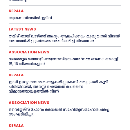
KERALA
സ്വ‍‍ർണ വിലയില്‍ ഇടിവ്
LATEST NEWS
തമിഴ് തായ് വാഴ്ത്ത് ആദ്യം ആലപിക്കും: മുഖ്യമന്ത്രി വിജയ്
അവതരിപ്പിച്ച പ്രമേയം അംഗീകരിച്ച്‌ നിയമസഭ
ASSOCIATION NEWS
വർത്തൂർ മലയാളി അസോസിയേഷന്‍ ‘നമ്മ ഓണം’ ഓഗസ്റ്റ്
15, 16 തീയതികളിൽ
KERALA
ഇഡി ഉദ്യോഗസ്ഥരെ ആക്രമിച്ച കേസ്: ഒരു പ്രതി കൂടി
പിടിയിലായി, അറസ്റ്റ് ചെയ്തത് ചെന്നൈ
വിമാനത്താവളത്തില്‍ നിന്ന്
ASSOCIATION NEWS
റൈറ്റേഴ്സ് ഫോറം വൈഖരി സാഹിത്യസമാഹാര ചർച്ച
സംഘടിപ്പിച്ചു
KERALA