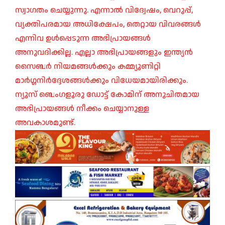
സ്വാഗതം ചെയ്യുന്നു. എന്നാൽ വിദ്വേഷം, വെറുപ്പ്,
വ്യക്തിപരമായ അധിക്ഷേപം, തെറ്റായ വിവരങ്ങൾ
എന്നിവ ഉൾപ്പെടുന്ന അഭിപ്രായങ്ങൾ
അനുവദിക്കില്ല. എല്ലാ അഭിപ്രായങ്ങളും ഇന്ത്യൻ
സൈബർ നിയമങ്ങൾക്കും കമ്മ്യൂണിറ്റി
മാർഗ്ഗനിർദ്ദേശങ്ങൾക്കും വിധേയമായിരിക്കും.
ന്യൂസ് ബെംഗളൂരു ഡോട്ട് കോമിന് അനുചിതമായ
അഭിപ്രായങ്ങൾ നീക്കം ചെയ്യാനുള്ള
അവകാശമുണ്ട്.