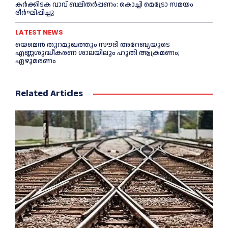
കര്‍ക്കിടക വാവ് ബലിതര്‍പ്പണം: കൊച്ചി മെട്രോ സമയം
ദീര്‍ഘിപ്പിച്ചു
LATEST NEWS
യെമെൻ തുറമുഖത്തും സൗദി അറേബ്യയുടെ
എണ്ണശുദ്ധീകരണ ശാലയിലും ഹൂതി ആക്രമണം;
ഏഴുമരണം
Related Articles