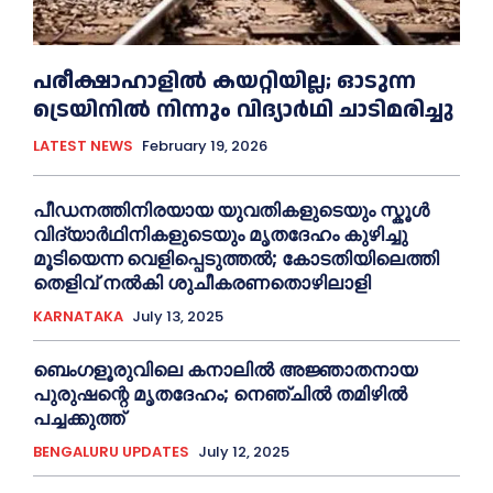
പരീക്ഷാഹാളിൽ കയറ്റിയില്ല; ഓടുന്ന
ട്രെയിനിൽ നിന്നും വിദ്യാർഥി ചാടിമരിച്ചു
LATEST NEWS
February 19, 2026
പീഡനത്തിനിരയായ യുവതികളുടെയും സ്കൂൾ
വിദ്യാർഥിനികളുടെയും മൃതദേഹം കുഴിച്ചു
മൂടിയെന്ന വെളിപ്പെടുത്തൽ; കോടതിയിലെത്തി
തെളിവ് നൽകി ശുചീകരണതൊഴിലാളി
KARNATAKA
July 13, 2025
ബെംഗളൂരുവിലെ കനാലിൽ അജ്ഞാതനായ
പുരുഷന്റെ മൃതദേഹം; നെഞ്ചിൽ തമിഴിൽ
പച്ചക്കുത്ത്
BENGALURU UPDATES
July 12, 2025