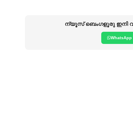
ന്യൂസ് ബെംഗളൂരു ഇനി വാ
WhatsApp