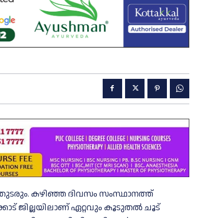
ൂ​ട് തുടരും. കഴിഞ്ഞ ദിവസം സംസ്ഥാനത്ത്
ാട് ജില്ലയിലാണ് ഏറ്റവും കൂടുതല്‍ ചൂട്