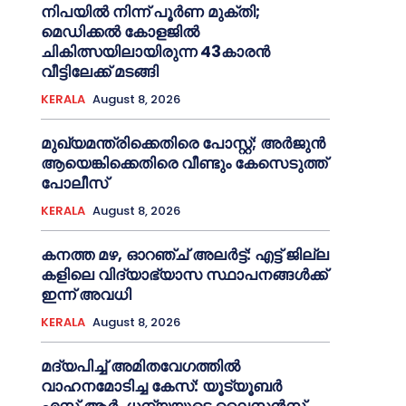
നിപയില്‍ നിന്ന് പൂര്‍ണ മുക്തി;
മെഡിക്കല്‍ കോളജില്‍
ചികിത്സയിലായിരുന്ന 43കാരന്‍
വീട്ടിലേക്ക് മടങ്ങി
KERALA
August 8, 2026
മുഖ്യമന്ത്രിക്കെതിരെ പോസ്റ്റ്; അര്‍ജുൻ
ആയെങ്കിക്കെതിരെ വീണ്ടും കേസെടുത്ത്
പോലീസ്
KERALA
August 8, 2026
ക​ന​ത്ത മ​ഴ, ഓറഞ്ച് അലർട്ട്: എ​ട്ട് ജി​ല്ല​
ക​ളി​ലെ വി​ദ്യാ​ഭ്യാ​സ സ്ഥാ​പ​ന​ങ്ങ​ൾ​ക്ക്
ഇ​ന്ന് അ​വ​ധി
KERALA
August 8, 2026
മദ്യപിച്ച് അമിതവേഗത്തിൽ
വാഹനമോടിച്ച കേസ്: യൂട്യൂബർ
എസ്.ആർ. ധന്യയുടെ ലൈസൻസ്