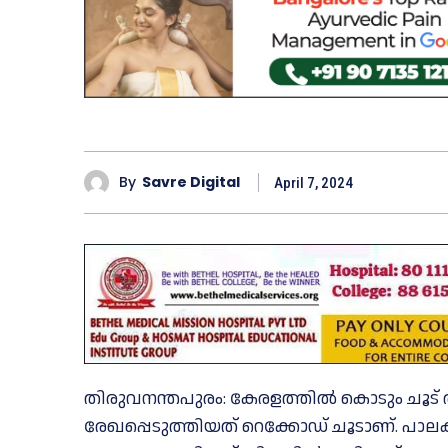
By
Savre Digital
April 7, 2024
തി​രു​വ​ന​ന്ത​പു​രം: കേ​ര​ള​ത്തി​ൽ കൊടും ച
രേഖപ്പെടുത്തിയത് റെക്കോഡ് ചൂടാണ്. പാലക്ക