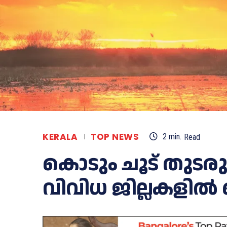
KERALA
TOP NEWS
2
min.
Read
കൊ​ടും ചൂ​ട് തു​ട​ര
വിവിധ ജില്ലകളിൽ യെ​