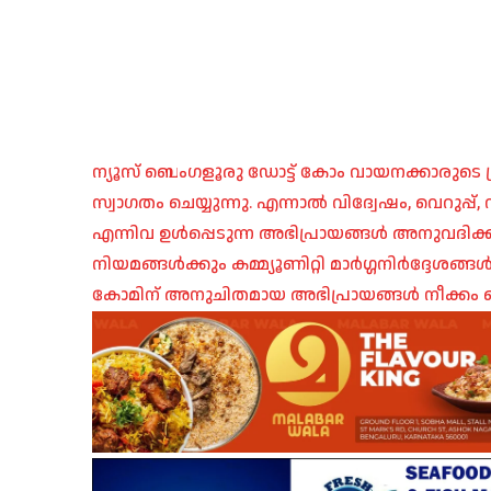
ന്യൂസ് ബെംഗളൂരു ഡോട്ട് കോം വായനക്കാരുടെ ശ്
സ്വാഗതം ചെയ്യുന്നു. എന്നാൽ വിദ്വേഷം, വെറുപ്
എന്നിവ ഉൾപ്പെടുന്ന അഭിപ്രായങ്ങൾ അനുവദിക്ക
നിയമങ്ങൾക്കും കമ്മ്യൂണിറ്റി മാർഗ്ഗനിർദ്ദേശങ്
കോമിന് അനുചിതമായ അഭിപ്രായങ്ങൾ നീക്കം ച