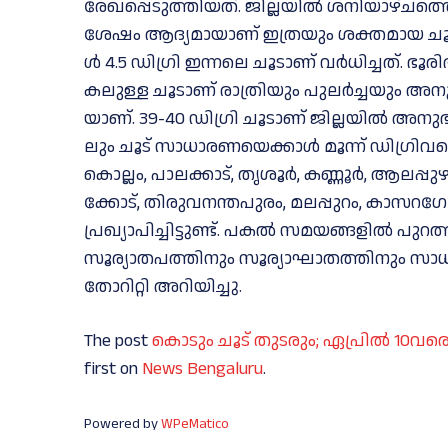
രേഖപ്പെടുത്തിയത്. ജില്ലയില്‍ ശ​നി​യാ​ഴ്ചത്തെ ത
ശേ​ഷം ആ​ദ്യ​മാ​യാ​ണ് ഇ​ത്ര​യും ശ​ക്ത​മാ​യ ചൂ​ട്
ൾ 4.5 ഡി​ഗ്രി ഇന്നലെ ചൂ​ടാ​ണ് വര്‍ധിച്ചത്. ഭൂ​രി
ക​ലു​ള്ള ചൂ​ടാ​ണ് രാ​ത്രി​യും പു​ല​ർ​ച്ച​യും അ​നു​ഭ
യാ​ണ്. 39-40 ഡി​ഗ്രി ചൂ​ടാ​ണ് ജി​ല്ല​യി​ൽ അ​നു​ഭ​വ​പ
ലും ചൂ​ട് സാ​ധാ​ര​ണ​യെ​ക്കാ​ൾ മൂ​ന്ന് ഡി​ഗ്രി​വ​രെ ഉ​
കൊ​ല്ലം, പാ​ല​ക്കാ​ട്, തൃ​ശൂ​ർ, ക​ണ്ണൂ​ർ, ആ​ല​പ്പു​
ക്കോ​ട്, തി​രു​വ​ന​ന്ത​പു​രം, മ​ല​പ്പു​റം, കാ​സറ​
പ്ര​ഖ്യാ​പി​ച്ചി​ട്ടു​ണ്ട്. പ​ക​ൽ സ​മ​യ​ങ്ങ​ളി​ൽ പു​
സൂ​ര്യാ​ത​പ​ത്തി​നും സൂ​ര്യാ​ഘാ​ത​ത്തി​നും സാ​ധ
തോ​റി​റ്റി അ​റി​യി​ച്ചു.
The post
കൊ​ടും ചൂ​ട് തു​ട​രും; ഏ​പ്രി​ൽ 10വ​ര
first on
News Bengaluru
.
Powered by
WPeMatico