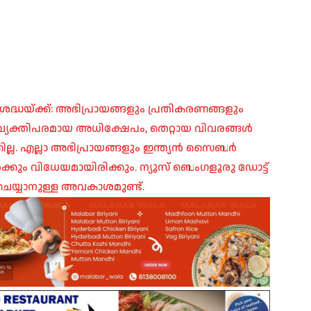
രദ്ധയ്ക്ക്: അഭിപ്രായങ്ങളും പ്രതികരണങ്ങളും
പ്, വ്യക്തിപരമായ അധിക്ഷേപം, തെറ്റായ വിവരങ്ങൾ
ില്ല. എല്ലാ അഭിപ്രായങ്ങളും ഇന്ത്യൻ സൈബർ
ങൾക്കും വിധേയമായിരിക്കും. ന്യൂസ് ബെംഗളൂരു ഡോട്ട്
െയ്യാനുള്ള അവകാശമുണ്ട്.