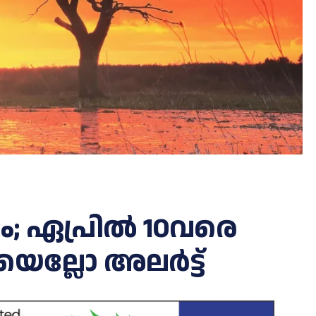
ും; ഏ​പ്രി​ൽ 10വ​രെ
ല്ലോ അ​ല​ർ​ട്ട്