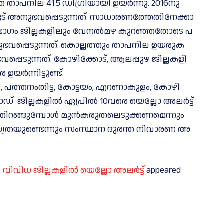
ാ​പ​നി​ല 41.5 ഡി​ഗ്രിയായി ഉ​യ​ർ​ന്നു. 2016നു ​
 അ​നു​ഭ​വ​പ്പെ​ടു​ന്ന​ത്. സാ​ധാ​ര​ണ​ത്തേ​തി​നേ​ക്കാ​
​ഭാ​ഗം ജി​ല്ല​ക​ളി​ലും വേ​ന​ൽ​മ​ഴ കു​റ​ഞ്ഞ​തോ​ടെ പ​
​വ​പ്പെ​ടു​ന്ന​ത്. കൊ​ല്ല​ത്തും താ​പ​നി​ല ഉ​യ​രു​ക​
്പെ​ടു​ന്ന​ത്. കോ​ഴി​ക്കോ​ട്, ആ​ല​പ്പു​ഴ ജി​ല്ല​ക​ളി​
യ​ർ​ന്നി​ട്ടു​ണ്ട്.
ഴ, പ​ത്ത​നം​തി​ട്ട, കോ​ട്ട​യം, എ​റ​ണാ​കു​ളം, കോ​ഴി​
ഗോഡ് ജി​ല്ല​ക​ളി​ൽ ഏ​പ്രി​ൽ 10വ​രെ യെ​ല്ലോ അ​ല​ർ​ട്ട്
റ​ത്തി​റ​ങ്ങു​മ്പോ​ൾ മു​ൻ​ക​രു​ത​ലെ​ടു​ക്ക​ണ​മെ​ന്നും
്യ​ത​യു​ണ്ടെ​ന്നും സം​സ്ഥാ​ന ദു​ര​ന്ത നി​വാ​ര​ണ അ​
െ വിവിധ ജില്ലകളിൽ യെ​ല്ലോ അ​ല​ർ​ട്ട്
appeared