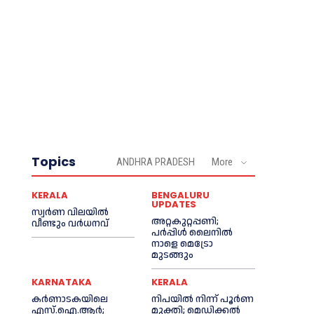
Topics
ANDHRA PRADESH
More
KERALA
BENGALURU
UPDATES
സ്വർണ വിലയില്‍
അറ്റകുറ്റപ്പണി;
വീണ്ടും വർധനവ്
പർപ്പിൾ ലൈനില്‍
നാളെ മെട്രോ
മുടങ്ങും
KARNATAKA
KERALA
കർണാടകയിലെ
നിപയില്‍ നിന്ന് പൂര്‍ണ
എസ്.ഐ.ആർ;
മുക്തി; മെഡിക്കല്‍