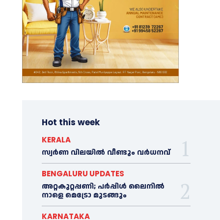
Hot this week
KERALA
സ്വർണ വിലയില്‍ വീണ്ടും വർധനവ്
BENGALURU UPDATES
അറ്റകുറ്റപ്പണി; പർപ്പിൾ ലൈനില്‍
നാളെ മെട്രോ മുടങ്ങും
KARNATAKA