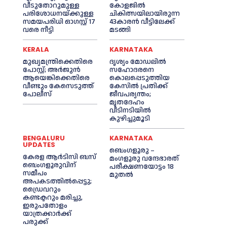
വീടുതോറുമുള്ള
കോളജില്‍
പരിശോധനയ്ക്കുള്ള
ചികിത്സയിലായിരുന്ന
സമയപരിധി ഓഗസ്റ്റ് 17
43കാരന്‍ വീട്ടിലേക്ക്
വരെ നീട്ടി
മടങ്ങി
KERALA
KARNATAKA
മുഖ്യമന്ത്രിക്കെതിരെ
ദൃശ്യം മോഡലിൽ
പോസ്റ്റ്; അര്‍ജുൻ
സഹോദരനെ
ആയെങ്കിക്കെതിരെ
കൊലപ്പെടുത്തിയ
വീണ്ടും കേസെടുത്ത്
കേസിൽ പ്രതിക്ക്
പോലീസ്
ജീവപര്യന്തം;
മൃതദേഹം
വീടിനടിയിൽ
കുഴിച്ചുമൂടി
BENGALURU
KARNATAKA
UPDATES
ബെംഗളൂരു –
കേരള ആർടിസി ബസ്
മംഗളൂരു വന്ദേഭാരത്
ബെംഗളൂരുവിന്
പരീക്ഷണയോട്ടം 18
സമീപം
മുതൽ
അപകടത്തിൽപ്പെട്ടു;
ഡ്രൈവറും
കണ്ടക്ടറും മരിച്ചു,
ഇരുപതോളം
യാത്രക്കാർക്ക്
പരുക്ക്