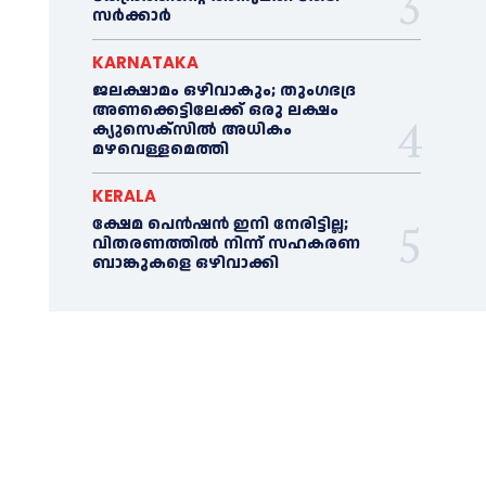
സർക്കാർ
KARNATAKA
ജലക്ഷാമം ഒഴിവാകും; തുംഗഭദ്ര
അണക്കെട്ടിലേക്ക് ഒരു ലക്ഷം
ക്യുസെക്സില്‍ അധികം
മഴവെള്ളമെത്തി
KERALA
ക്ഷേമ പെൻഷൻ ഇനി നേരിട്ടില്ല;
വിതരണത്തിൽ നിന്ന് സഹകരണ
ബാങ്കുകളെ ഒഴിവാക്കി