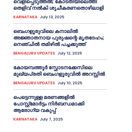
വെളിപ്പെടുത്തൽ; കോടതിയിലെത്തി
തെളിവ് നൽകി ശുചീകരണതൊഴിലാളി
KARNATAKA
July 13, 2025
ബെംഗളൂരുവിലെ കനാലിൽ
അജ്ഞാതനായ പുരുഷന്റെ മൃതദേഹം;
നെഞ്ചിൽ തമിഴിൽ പച്ചക്കുത്ത്
BENGALURU UPDATES
July 12, 2025
കോയമ്പത്തൂർ സ്ഫോടനക്കേസിലെ
മുഖ്യപ്രതി ബെംഗളൂരുവിൽ അറസ്റ്റിൽ
BENGALURU UPDATES
July 10, 2025
പെട്ടെന്നുള്ള മരണങ്ങളിൽ
പോസ്റ്റ്മോർട്ടം നിർബന്ധമാക്കി
ആരോഗ്യ വകുപ്പ്
KARNATAKA
July 7, 2025