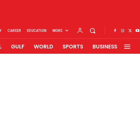
Y
CAREER
EDUCATION
MORE
L
GULF
WORLD
SPORTS
BUSINESS