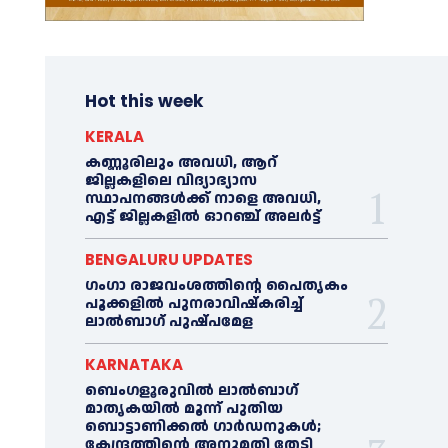
Hot this week
KERALA
കണ്ണൂരിലും അവധി, ആറ്
ജില്ലകളിലെ വിദ്യാഭ്യാസ
സ്ഥാപനങ്ങൾക്ക് നാളെ അവധി,
എട്ട് ജില്ലകളിൽ ഓറഞ്ച് അലർട്ട്
BENGALURU UPDATES
ഗംഗാ രാജവംശത്തിന്റെ പൈതൃകം
പൂക്കളിൽ പുനരാവിഷ്‌കരിച്ച്
ലാൽബാഗ് പുഷ്പമേള
KARNATAKA
ബെംഗളൂരുവിൽ ലാൽബാഗ്
മാതൃകയിൽ മൂന്ന് പുതിയ
ബൊട്ടാണിക്കൽ ഗാർഡനുകൾ;
കേന്ദ്രത്തിന്റെ അനുമതി തേടി