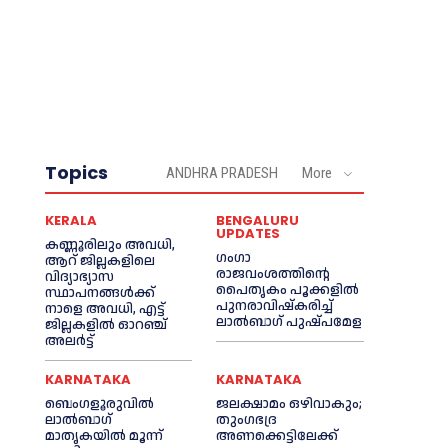
Topics
ANDHRA PRADESH
More
KERALA
BENGALURU
UPDATES
കണ്ണൂരിലും അവധി,
ഗംഗാ
ആറ് ജില്ലകളിലെ
രാജവംശത്തിന്റെ
വിദ്യാഭ്യാസ
പൈതൃകം പൂക്കളിൽ
സ്ഥാപനങ്ങൾക്ക്
പുനരാവിഷ്‌കരിച്ച്
നാളെ അവധി, എട്ട്
ലാൽബാഗ് പുഷ്പമേള
ജില്ലകളിൽ ഓറഞ്ച്
അലർട്ട്
KARNATAKA
KARNATAKA
ബെംഗളൂരുവിൽ
ജലക്ഷാമം ഒഴിവാകും;
ലാൽബാഗ്
തുംഗഭദ്ര
മാതൃകയിൽ മൂന്ന്
അണക്കെട്ടിലേക്ക്