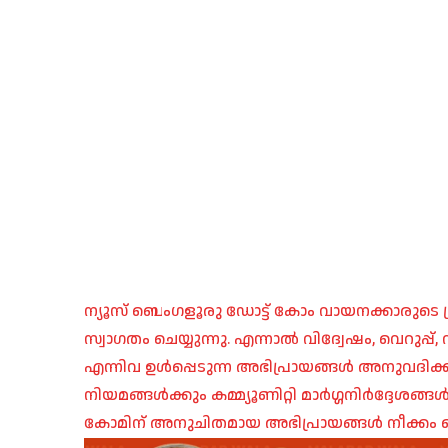
ന്യൂസ് ബെംഗളൂരു ഡോട്ട് കോം വായനക്കാരുടെ ശ്
സ്വാഗതം ചെയ്യുന്നു. എന്നാൽ വിദ്വേഷം, വെറുപ്
എന്നിവ ഉൾപ്പെടുന്ന അഭിപ്രായങ്ങൾ അനുവദിക്ക
നിയമങ്ങൾക്കും കമ്മ്യൂണിറ്റി മാർഗ്ഗനിർദ്ദേശങ്
കോമിന് അനുചിതമായ അഭിപ്രായങ്ങൾ നീക്കം ച