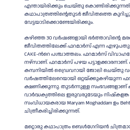
എന്തായിരിക്കും ചെയ്തു കൊണ്ടിരിക്കുന്നത്
കഥാപാത്രത്തിൻ്റെതുടര്‍ ജീവിതത്തെ കുറിച
വേട്ടയാടിക്കൊണ്ടേയിരിക്കും.
കഴിഞ്ഞ 30 വർഷങ്ങളായി ഭർത്താവിൻ്റെ മരണ
ജീവിതത്തിലേക്ക് ഫറമാർസ് എന്ന എഴുപതുക
CAKE-ന്‍റെ പശ്ചാത്തലം. ഫറമാർസ് വിവാഹ
നഴ്സാണ്. ഫറമാർസ് പഴയ പട്ടാളക്കാരനാണ്. പിന
കമ്പനിയിൽ ഡ്രൈവറായി ജോലി ചെയ്തു വരുന്
വർഷത്തിലേറെയായി ഒറ്റയ്ക്കുകഴിയുന്ന ഫ
ക്ഷണിക്കുന്നു. തുടർന്നുള്ള സംഭവങ്ങളാണ
വാർദ്ധക്യത്തിലെ ഇരുവരുടേയും നിഷ്കളങ്ക
സംവിധായകരായ Maryam Moghaddam ഉം Behtash
ചിത്രീകരിച്ചിരിക്കുന്നത്.
മറ്റൊരു കഥാപാത്രം ബെൾഗേറിയൻ ചിത്രമാ