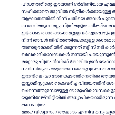
പീഡനത്തിൻ്റെ ഇരയാണ് ഗർഭിണിയായ എമ്മ 
സഹിക്കാതെ ഒടുവിൽ സ്ത്രീകൾക്കായുള്ള അഭ
ആഘാതത്തിൽ നിന്ന് പതിയെ അവൾ പുറത്ത് ക
താമസിക്കുന്ന മറ്റു സ്ത്രീകളുടെ തീക്ഷ്
ഇതോടെ താൻ അടക്കമുള്ളവർ എപ്പൊഴും ഇരക
നിന്ന് അവൾ ജീവിതത്തിലേക്കുള്ള ശക്തമായ ത
അനശ്വരമാക്കിയിരിക്കുന്നത് സ്വിസ് നടി 
വൈകാരികാവസ്ഥകൾ നന്നായി പറയുന്നുണ്ട
മറ്റൊരു ചിത്രം റീഡിംഗ് ലോലിത ഇൻ ടെ
നഫിസിയുടെ ആത്മകഥാംശമുള്ള കഥയെ അതികരി
ഇറാനിലെ ഷാ ഭരണകൂടത്തിനെതിരെ ആയത്
ഇസ്ലാമിസ്റ്റുകൾ കൈവരിച്ച വിജയത്തിന് ശേ
ചെന്നെത്തുമ്പോഴുള്ള സാമൂഹികാവസ്ഥകളാണ് ച
യൂണിവേഴ്സിറ്റിയിൽ അധ്യാപികയായിരുന്
കഥാപാത്രം.
മതം/ വിശ്വാസം / ആചാരം എന്നിവ മനുഷ്യൻ്റെ