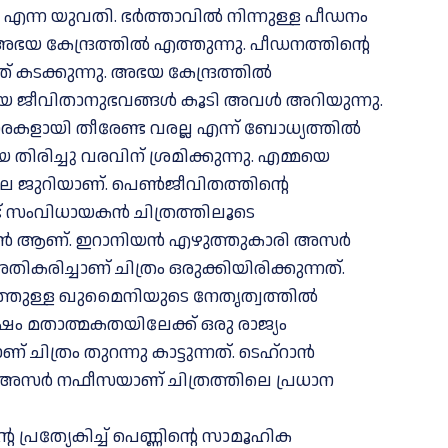
എന്ന യുവതി. ഭർത്താവിൽ നിന്നുള്ള പീഡനം
യ കേന്ദ്രത്തിൽ എത്തുന്നു. പീഡനത്തിൻ്റെ
ടക്കുന്നു. അഭയ കേന്ദ്രത്തിൽ
ണമായ ജീവിതാനുഭവങ്ങൾ കൂടി അവൾ അറിയുന്നു.
ളായി തീരേണ്ട വരല്ല എന്ന് ബോധ്യത്തിൽ
ിരിച്ചു വരവിന് ശ്രമിക്കുന്നു. എമ്മയെ
കാർല ജുറിയാണ്. പെൺജീവിതത്തിൻ്റെ
് സംവിധായകൻ ചിത്രത്തിലൂടെ
ഹ്റാൻ ആണ്. ഇറാനിയൻ എഴുത്തുകാരി അസർ
ച്ചാണ് ചിത്രം ഒരുക്കിയിരിക്കുന്നത്.
തുള്ള ഖുമൈനിയുടെ നേതൃത്വത്തിൽ
ഷം മതാത്മകതയിലേക്ക് ഒരു രാജ്യം
ിത്രം തുറന്നു കാട്ടുന്നത്. ടെഹ്റാൻ
ന അസർ നഫീസയാണ് ചിത്രത്തിലെ പ്രധാന
 പ്രത്യേകിച്ച് പെണ്ണിൻ്റെ സാമൂഹിക