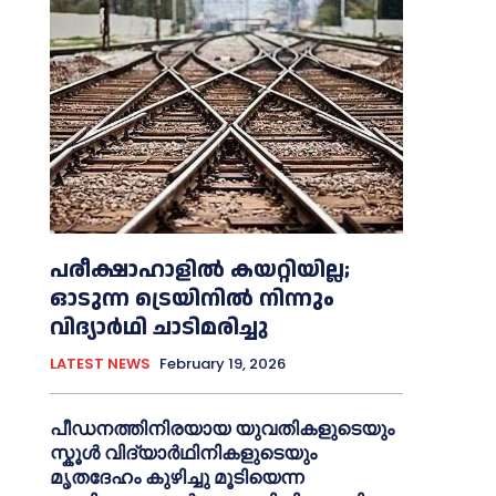
പരീക്ഷാഹാളിൽ കയറ്റിയില്ല;
ഓടുന്ന ട്രെയിനിൽ നിന്നും
വിദ്യാർഥി ചാടിമരിച്ചു
LATEST NEWS
February 19, 2026
പീഡനത്തിനിരയായ യുവതികളുടെയും
സ്കൂൾ വിദ്യാർഥിനികളുടെയും
മൃതദേഹം കുഴിച്ചു മൂടിയെന്ന