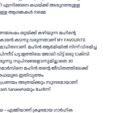
? എന്നിങ്ങനെ കഥയ്ക്ക് അപ്പുറത്തുള്ള
്ചുള്ള ആശങ്കകൾ നമ്മെ
ശേഷം ഒറ്റയ്ക്ക് കഴിയുന്ന മഹിൻ്റെ
ാരൻ കടന്നു വരുന്നതാണ് MY FAVOURITE
മോചിതനാണ്. മഹിൻ ആർമിയിൽ നിന്ന് വിരമിച്ച
്നീട് പട്ടാളത്തിലെ ജോലി വിട്ട് ഒരു ടാക്സി
നു. സ്വപ്നങ്ങളൊന്നുമില്ലാതെ 30
റമാർസിനെ മഹിൻ തൻ്റെ ജീവിതത്തിലേക്ക്
് കഥയുടെ ഇതിവൃത്തം
 പ്രണയം അത്രയ്ക്കും സുന്ദരമായാണ്
 Sanaeehaയും ചേര്‍ന്ന്
യ – എമ്മിയാണ് ക്രൂരമായ ഗാർഹിക