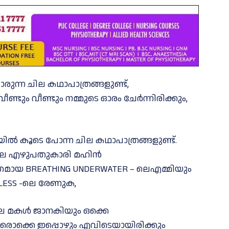
രുന്ന ചില കഥാപാത്രങ്ങളുണ്ട്,
ും വീണ്ടും നമ്മുടെ ഓരം ചേർന്നിരിക്കും,
ൽ കൂടെ പോന്ന ചില കഥാപാത്രങ്ങളുണ്ട്.
- ലെ എഴുപതുകാരി മഹിൻ
മായ BREATHING UNDERWATER – ലെഎമ്മിയും
MLESS -ലെ രേണുക,
ിലെ മകൾ ജാനകിയും ഒക്കെ
ഇവരൊക്കെ ഇപ്പൊഴും എവിടെയായിരിക്കും