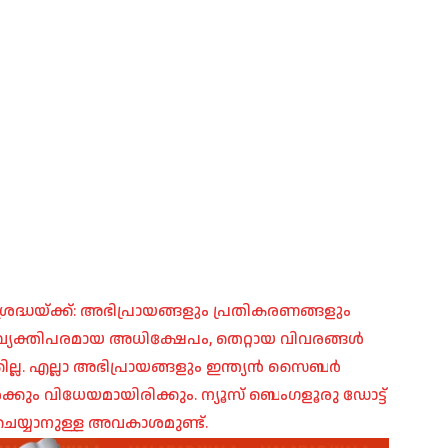
രദ്ധയ്ക്ക്: അഭിപ്രായങ്ങളും പ്രതികരണങ്ങളും
പ്, വ്യക്തിപരമായ അധിക്ഷേപം, തെറ്റായ വിവരങ്ങൾ
ില്ല. എല്ലാ അഭിപ്രായങ്ങളും ഇന്ത്യൻ സൈബർ
ങൾക്കും വിധേയമായിരിക്കും. ന്യൂസ് ബെംഗളൂരു ഡോട്ട്
െയ്യാനുള്ള അവകാശമുണ്ട്.