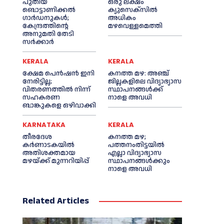
പുതിയ
ഒരു ലക്ഷം
ബൊട്ടാണിക്കൽ
ക്യുസെക്സില്‍
ഗാർഡനുകൾ;
അധികം
കേന്ദ്രത്തിന്റെ
മഴവെള്ളമെത്തി
അനുമതി തേടി
സർക്കാർ
KERALA
KERALA
ക്ഷേമ പെൻഷൻ ഇനി
കനത്ത മഴ: അഞ്ച്
നേരിട്ടില്ല;
ജില്ലകളിലെ വിദ്യാഭ്യാസ
വിതരണത്തിൽ നിന്ന്
സ്ഥാപനങ്ങൾക്ക്
സഹകരണ
നാളെ അവധി
ബാങ്കുകളെ ഒഴിവാക്കി
KARNATAKA
KERALA
തീരദേശ
കനത്ത മഴ;
കർണാടകയിൽ
പത്തനംതിട്ടയില്‍
അതിശക്തമായ
എല്ലാ വിദ്യാഭ്യാസ
മഴയ്ക്ക് മുന്നറിയിപ്പ്
സ്ഥാപനങ്ങള്‍ക്കും
നാളെ അവധി
Related Articles