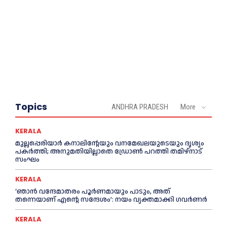
Topics
ANDHRA PRADESH
More
KERALA
മുല്ലപ്പെരിയാര്‍ കനാലിൻ്റേയും വനമേഖലയുടെയും ദൃശ്യം
പകര്‍ത്തി; അനുമതിയില്ലാതെ ഡ്രോണ്‍ പറത്തി തമിഴ്നാട്
സംഘം
KERALA
‘ഞാൻ വന്ദേമാതരം പൂര്‍ണമായും പാടും, അത്
തന്നെയാണ് എന്റെ സന്ദേശം’: നയം വ്യക്തമാക്കി ഗവര്‍ണര്‍
KERALA