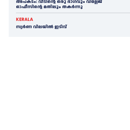
അപകടം: വീടിന്റെ ഒരു ഭാഗവും വില്ലേജ്
ഓഫീസിന്റെ മതിലും തകര്‍ന്നു
KERALA
സ്വ‍‍ർണ വിലയില്‍ ഇടിവ്