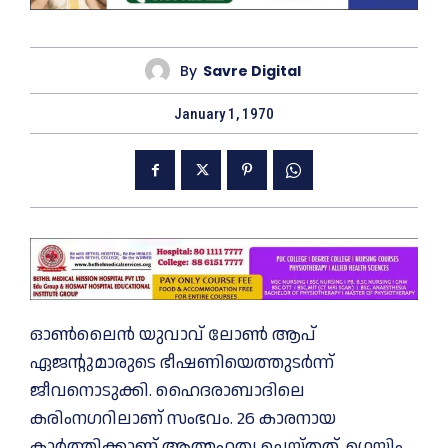
By
Savre Digital
January 1, 1970
ഓൺലൈൻ യുവാവ് ലോൺ ആപ്
ഏജന്റുമാരുടെ ഭീഷണിയെത്തുടർന്ന്
ജീവനൊടുക്കി. ഹൈദരാബാദിലെ
കരിംനഗറിലാണ് സംഭവം. 26 കാരനായ
കാർത്തിക്കാണ് ആത്മഹത്യ ചെയ്തത്. ഗെയിം