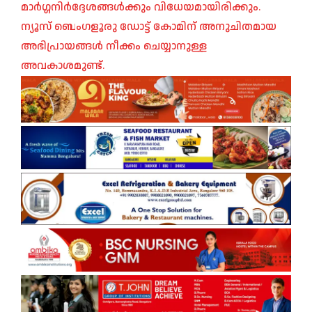
മാർഗ്ഗനിർദ്ദേശങ്ങൾക്കും വിധേയമായിരിക്കും.
ന്യൂസ് ബെംഗളൂരു ഡോട്ട് കോമിന് അനുചിതമായ
അഭിപ്രായങ്ങൾ നീക്കം ചെയ്യാനുള്ള
അവകാശമുണ്ട്.