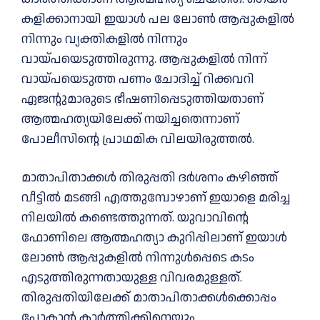
കളിക്കാനായി ഇയാൾ പല ലോൺ ആപ്പുകളിൽ
നിന്നും വ്യക്തികളിൽ നിന്നും
വായ്പയെടുത്തിരുന്നു. ആപ്പുകളിൽ നിന്ന്
വായ്പയെടുത്ത പണം ചോദിച്ച് റിക്കവറി
ഏജന്റുമാരുടെ ഭീഷണിപ്പെടുത്തിയതാണ്
ആത്മഹത്യയിലേക്ക് നയിച്ചതെന്നാണ്
പോലീസിന്റെ പ്രാഥമിക വിലയിരുത്തൽ.
മാതാപിതാക്കൾ തിരുപ്പതി ദർശനം കഴിഞ്ഞ്
വീട്ടിൽ മടങ്ങി എത്തുമ്പോഴാണ് ഇയാളെ മരിച്ച
നിലയിൽ കണ്ടെത്തുന്നത്. യുവാവിന്റെ
ഫോണിലെ ആത്മഹത്യാ കുറിപ്പിലാണ് ഇയാൾ
ലോൺ ആപ്പുകളിൽ നിന്നുൾപ്പെടെ കടം
എടുത്തിരുന്നതായുള്ള വിവരമുള്ളത്.
തിരുപ്പതിയിലേക്ക് മാതാപിതാക്കൾക്കൊപ്പം
പോകാൻ കാർത്തിക്കിനെയും