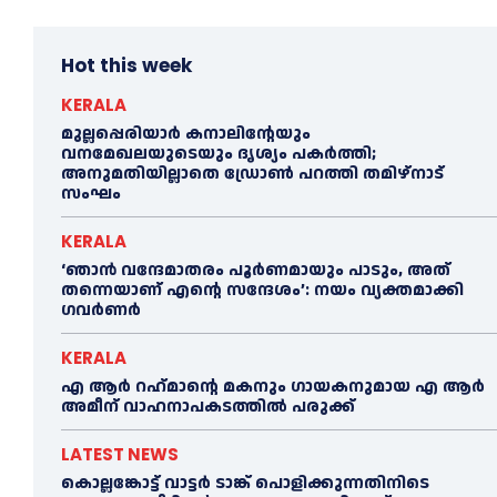
Hot this week
KERALA
മുല്ലപ്പെരിയാര്‍ കനാലിൻ്റേയും
വനമേഖലയുടെയും ദൃശ്യം പകര്‍ത്തി;
അനുമതിയില്ലാതെ ഡ്രോണ്‍ പറത്തി തമിഴ്നാട്
സംഘം
KERALA
‘ഞാൻ വന്ദേമാതരം പൂര്‍ണമായും പാടും, അത്
തന്നെയാണ് എന്റെ സന്ദേശം’: നയം വ്യക്തമാക്കി
ഗവര്‍ണര്‍
KERALA
എ ആര്‍ റഹ്‌മാന്റെ മകനും ഗായകനുമായ എ ആര്‍
അമീന് വാഹനാപകടത്തില്‍ പരുക്ക്
LATEST NEWS
കൊല്ലങ്കോട്ട് വാട്ടര്‍ ടാങ്ക് പൊളിക്കുന്നതിനിടെ