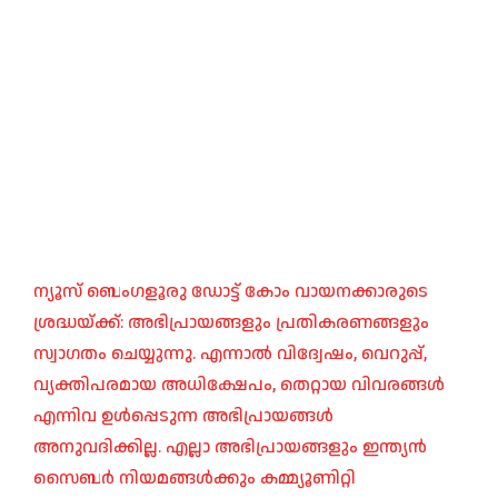
ന്യൂസ് ബെംഗളൂരു ഡോട്ട് കോം വായനക്കാരുടെ
ശ്രദ്ധയ്ക്ക്: അഭിപ്രായങ്ങളും പ്രതികരണങ്ങളും
സ്വാഗതം ചെയ്യുന്നു. എന്നാൽ വിദ്വേഷം, വെറുപ്പ്,
വ്യക്തിപരമായ അധിക്ഷേപം, തെറ്റായ വിവരങ്ങൾ
എന്നിവ ഉൾപ്പെടുന്ന അഭിപ്രായങ്ങൾ
അനുവദിക്കില്ല. എല്ലാ അഭിപ്രായങ്ങളും ഇന്ത്യൻ
സൈബർ നിയമങ്ങൾക്കും കമ്മ്യൂണിറ്റി