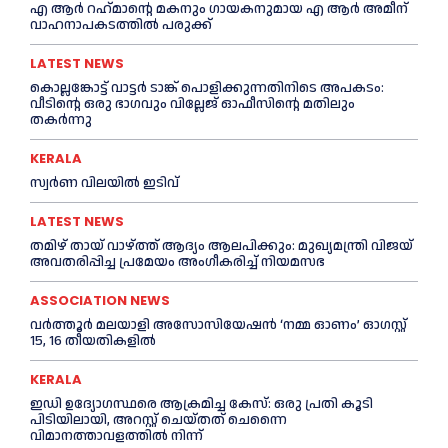
എ ആര്‍ റഹ്‌മാന്റെ മകനും ഗായകനുമായ എ ആര്‍ അമീന്
വാഹനാപകടത്തില്‍ പരുക്ക്
LATEST NEWS
കൊല്ലങ്കോട്ട് വാട്ടര്‍ ടാങ്ക് പൊളിക്കുന്നതിനിടെ അപകടം:
വീടിന്റെ ഒരു ഭാഗവും വില്ലേജ് ഓഫീസിന്റെ മതിലും
തകര്‍ന്നു
KERALA
സ്വ‍‍ർണ വിലയില്‍ ഇടിവ്
LATEST NEWS
തമിഴ് തായ് വാഴ്ത്ത് ആദ്യം ആലപിക്കും: മുഖ്യമന്ത്രി വിജയ്
അവതരിപ്പിച്ച പ്രമേയം അംഗീകരിച്ച്‌ നിയമസഭ
ASSOCIATION NEWS
വർത്തൂർ മലയാളി അസോസിയേഷന്‍ ‘നമ്മ ഓണം’ ഓഗസ്റ്റ്
15, 16 തീയതികളിൽ
KERALA
ഇഡി ഉദ്യോഗസ്ഥരെ ആക്രമിച്ച കേസ്: ഒരു പ്രതി കൂടി
പിടിയിലായി, അറസ്റ്റ് ചെയ്തത് ചെന്നൈ
വിമാനത്താവളത്തില്‍ നിന്ന്