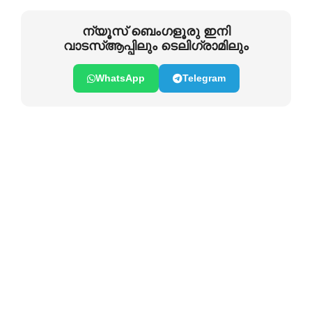
ന്യൂസ് ബെംഗളൂരു ഇനി
വാടസ്ആപ്പിലും ടെലിഗ്രാമിലും
WhatsApp
Telegram