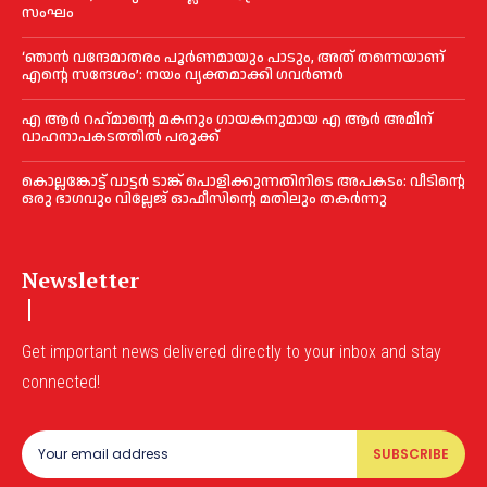
സംഘം
‘ഞാൻ വന്ദേമാതരം പൂര്‍ണമായും പാടും, അത് തന്നെയാണ്
എന്റെ സന്ദേശം’: നയം വ്യക്തമാക്കി ഗവര്‍ണര്‍
എ ആര്‍ റഹ്‌മാന്റെ മകനും ഗായകനുമായ എ ആര്‍ അമീന്
വാഹനാപകടത്തില്‍ പരുക്ക്
കൊല്ലങ്കോട്ട് വാട്ടര്‍ ടാങ്ക് പൊളിക്കുന്നതിനിടെ അപകടം: വീടിന്റെ
ഒരു ഭാഗവും വില്ലേജ് ഓഫീസിന്റെ മതിലും തകര്‍ന്നു
Newsletter
Get important news delivered directly to your inbox and stay
connected!
SUBSCRIBE