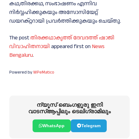
കഥ,തിരക്കഥ, സംഭാഷണം എന്നിവ
നിർവ്വഹിക്കുകയും അസോസിയേറ്റ്
ഡയറക്റ്ററായി പ്രവർത്തിക്കുകയും ചെയ്തു.
The post
തിരക്കഥാകൃത്ത് ദേവദത്ത് ഷാജി
വിവാഹിതനായി
appeared first on
News
Bengaluru
.
Powered by
WPeMatico
ന്യൂസ് ബെംഗളൂരു ഇനി
വാടസ്ആപ്പിലും ടെലിഗ്രാമിലും
WhatsApp
Telegram