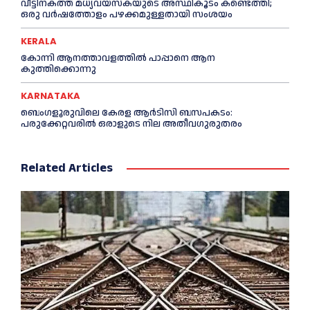
വീട്ടിനകത്ത് മധ്യവയസ്കയുടെ അസ്ഥികൂടം കണ്ടെത്തി;
ഒരു വര്‍ഷത്തോളം പഴക്കമുള്ളതായി സംശയം
KERALA
കോന്നി ആനത്താവളത്തില്‍ പാപ്പാനെ ആന
കുത്തിക്കൊന്നു
KARNATAKA
ബെംഗളൂരുവിലെ കേരള ആര്‍ടിസി ബസപകടം:
പരുക്കേറ്റവരില്‍ ഒരാളുടെ നില അതീവഗുരുതരം
Related Articles