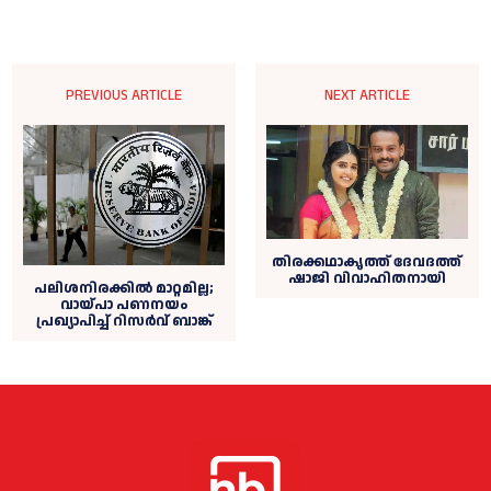
PREVIOUS ARTICLE
NEXT ARTICLE
തിരക്കഥാകൃത്ത് ദേവദത്ത്
ഷാജി വിവാഹിതനായി
പലിശനിരക്കിൽ മാറ്റമില്ല;
വായ്പാ പണനയം
പ്രഖ്യാപിച്ച് റിസർവ് ബാങ്ക്