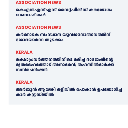
ASSOCIATION NEWS
കെഎൻഎസ്എസ് വൈറ്റ്ഫീൽഡ് കരയോഗം
ഭാരവാഹികള്‍
ASSOCIATION NEWS
കര്‍ണാടക സംസ്ഥാന യുവജനോത്സവത്തിന്
ശോഭയാർന്ന തുടക്കം
KERALA
രക്ഷാപ്രവർത്തനത്തിനിടെ മരിച്ച രാജേഷിന്റെ
മൃതദേഹത്തോട് അനാദരവ്; തഹസിൽദാർക്ക്
സസ്പെൻഷൻ
KERALA
അര്‍ജുന്‍ ആയങ്കി ഒളിവില്‍ പോകാന്‍ ഉപയോഗിച്ച
കാര്‍ കസ്റ്റഡിയില്‍