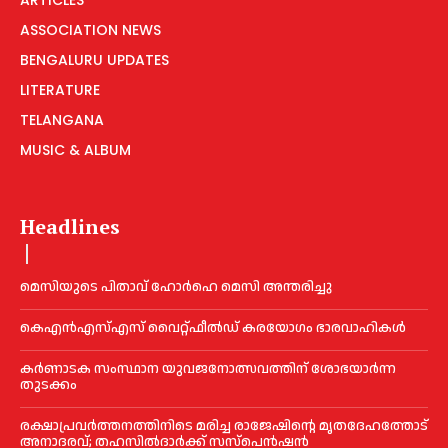
ASSOCIATION NEWS
BENGALURU UPDATES
LITERATURE
TELANGANA
MUSIC & ALBUM
Headlines
മെ​സിയുടെ പിതാവ് ഹോർഹെ മെ​സി അന്തരിച്ചു
കെഎൻഎസ്എസ് വൈറ്റ്ഫീൽഡ് കരയോഗം ഭാരവാഹികള്‍
കര്‍ണാടക സംസ്ഥാന യുവജനോത്സവത്തിന് ശോഭയാർന്ന
തുടക്കം
രക്ഷാപ്രവർത്തനത്തിനിടെ മരിച്ച രാജേഷിന്റെ മൃതദേഹത്തോട്
അനാദരവ്; തഹസിൽദാർക്ക് സസ്പെൻഷൻ