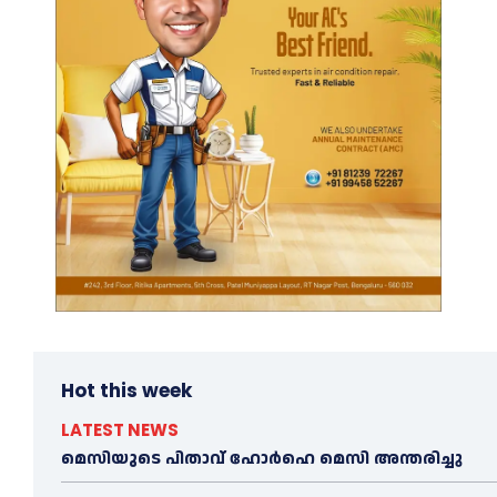
Hot this week
LATEST NEWS
മെ​സിയുടെ പിതാവ് ഹോർഹെ മെ​സി അന്തരിച്ചു