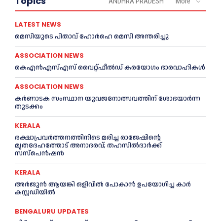
Topics
ANDHRA PRADESH
More
LATEST NEWS
മെ​സിയുടെ പിതാവ് ഹോർഹെ മെ​സി അന്തരിച്ചു
ASSOCIATION NEWS
കെഎൻഎസ്എസ് വൈറ്റ്ഫീൽഡ് കരയോഗം ഭാരവാഹികള്‍
ASSOCIATION NEWS
കര്‍ണാടക സംസ്ഥാന യുവജനോത്സവത്തിന് ശോഭയാർന്ന
തുടക്കം
KERALA
രക്ഷാപ്രവർത്തനത്തിനിടെ മരിച്ച രാജേഷിന്റെ
മൃതദേഹത്തോട് അനാദരവ്; തഹസിൽദാർക്ക്
സസ്പെൻഷൻ
KERALA
അര്‍ജുന്‍ ആയങ്കി ഒളിവില്‍ പോകാന്‍ ഉപയോഗിച്ച കാര്‍
കസ്റ്റഡിയില്‍
BENGALURU UPDATES