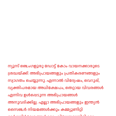
ന്യൂസ് ബെംഗളൂരു ഡോട്ട് കോം വായനക്കാരുടെ
ശ്രദ്ധയ്ക്ക്: അഭിപ്രായങ്ങളും പ്രതികരണങ്ങളും
സ്വാഗതം ചെയ്യുന്നു. എന്നാൽ വിദ്വേഷം, വെറുപ്പ്,
വ്യക്തിപരമായ അധിക്ഷേപം, തെറ്റായ വിവരങ്ങൾ
എന്നിവ ഉൾപ്പെടുന്ന അഭിപ്രായങ്ങൾ
അനുവദിക്കില്ല. എല്ലാ അഭിപ്രായങ്ങളും ഇന്ത്യൻ
സൈബർ നിയമങ്ങൾക്കും കമ്മ്യൂണിറ്റി