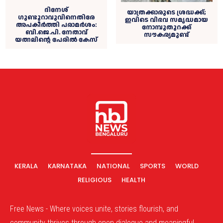
ദിനേശ്
യാത്രക്കാരുടെ ശ്രദ്ധക്ക്;
ഗുണ്ടുറാവുവിനെതിരേ
ഇവിടെ വിഭവ സമൃദ്ധമായ
അപകീർത്തി പരാമർശം:
നോമ്പുതുറക്ക്
ബി.ജെ.പി. നേതാവ്
സൗകര്യമുണ്ട്
യത്നലിന്റെ പേരിൽ കേസ്
KERALA
KARNATAKA
NATIONAL
SPORTS
WORLD
RELIGIOUS
HEALTH
Free News - Where voices unite, stories flourish, and
community thrives through open dialogue and meaningful