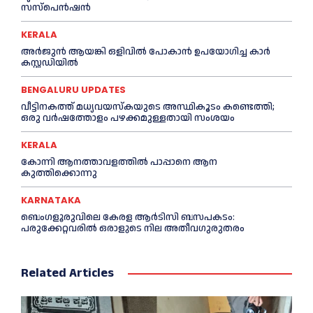
സസ്പെൻഷൻ
KERALA
അര്‍ജുന്‍ ആയങ്കി ഒളിവില്‍ പോകാന്‍ ഉപയോഗിച്ച കാര്‍
കസ്റ്റഡിയില്‍
BENGALURU UPDATES
വീട്ടിനകത്ത് മധ്യവയസ്കയുടെ അസ്ഥികൂടം കണ്ടെത്തി;
ഒരു വര്‍ഷത്തോളം പഴക്കമുള്ളതായി സംശയം
KERALA
കോന്നി ആനത്താവളത്തില്‍ പാപ്പാനെ ആന
കുത്തിക്കൊന്നു
KARNATAKA
ബെംഗളൂരുവിലെ കേരള ആര്‍ടിസി ബസപകടം:
പരുക്കേറ്റവരില്‍ ഒരാളുടെ നില അതീവഗുരുതരം
Related Articles