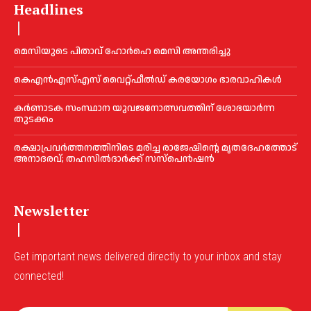
Headlines
മെ​സിയുടെ പിതാവ് ഹോർഹെ മെ​സി അന്തരിച്ചു
കെഎൻഎസ്എസ് വൈറ്റ്ഫീൽഡ് കരയോഗം ഭാരവാഹികള്‍
കര്‍ണാടക സംസ്ഥാന യുവജനോത്സവത്തിന് ശോഭയാർന്ന
തുടക്കം
രക്ഷാപ്രവർത്തനത്തിനിടെ മരിച്ച രാജേഷിന്റെ മൃതദേഹത്തോട്
അനാദരവ്; തഹസിൽദാർക്ക് സസ്പെൻഷൻ
Newsletter
Get important news delivered directly to your inbox and stay
connected!