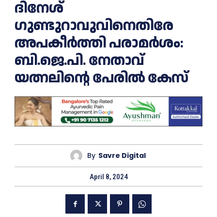
ദിനേശ്
ഗുണ്ടുറാവുവിനെതിരേ
അപകീർത്തി പരാമർശം:
ബി.ജെ.പി. നേതാവ്
യത്നലിന്റെ പേരിൽ കേസ്
By
Savre Digital
April 8, 2024