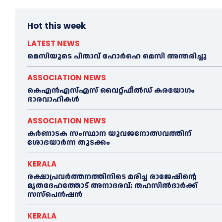
Hot this week
LATEST NEWS
മെ​സിയുടെ പിതാവ് ഹോർഹെ മെ​സി അന്തരിച്ചു
ASSOCIATION NEWS
കെഎൻഎസ്എസ് വൈറ്റ്ഫീൽഡ് കരയോഗം
ഭാരവാഹികള്‍
ASSOCIATION NEWS
കര്‍ണാടക സംസ്ഥാന യുവജനോത്സവത്തിന്
ശോഭയാർന്ന തുടക്കം
KERALA
രക്ഷാപ്രവർത്തനത്തിനിടെ മരിച്ച രാജേഷിന്റെ
മൃതദേഹത്തോട് അനാദരവ്; തഹസിൽദാർക്ക്
സസ്പെൻഷൻ
KERALA