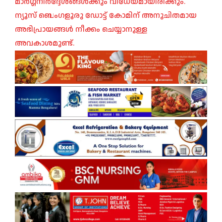
മാർഗ്ഗനിർദ്ദേശങ്ങൾക്കും വിധേയമായിരിക്കും.
ന്യൂസ് ബെംഗളൂരു ഡോട്ട് കോമിന് അനുചിതമായ
അഭിപ്രായങ്ങൾ നീക്കം ചെയ്യാനുള്ള
അവകാശമുണ്ട്.