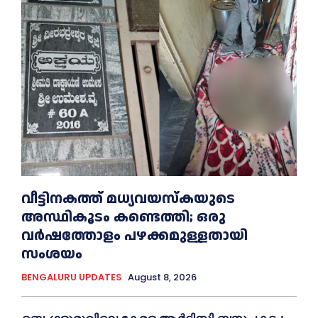
വീട്ടിനകത്ത് മധ്യവയസ്കയുടെ
അസ്ഥികൂടം കണ്ടെത്തി; ഒരു
വര്‍ഷത്തോളം പഴക്കമുള്ളതായി
സംശയം
BENGALURU UPDATES
August 8, 2026