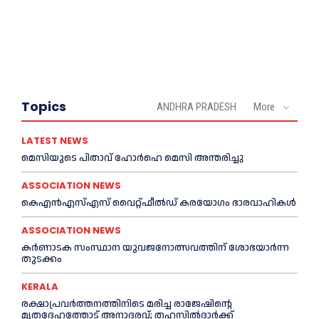
Topics
ANDHRA PRADESH
More
LATEST NEWS
മെ​സിയുടെ പിതാവ് ഹോർഹെ മെ​സി അന്തരിച്ചു
ASSOCIATION NEWS
കെഎൻഎസ്എസ് വൈറ്റ്ഫീൽഡ് കരയോഗം ഭാരവാഹികള്‍
ASSOCIATION NEWS
കര്‍ണാടക സംസ്ഥാന യുവജനോത്സവത്തിന് ശോഭയാർന്ന
തുടക്കം
KERALA
രക്ഷാപ്രവർത്തനത്തിനിടെ മരിച്ച രാജേഷിന്റെ
മൃതദേഹത്തോട് അനാദരവ്; തഹസിൽദാർക്ക്