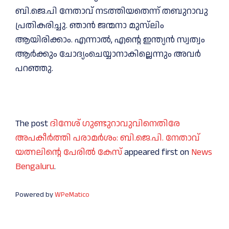
ബി.ജെ.പി നേതാവ് നടത്തിയതെന്ന് തബുറാവു
പ്രതികരിച്ചു. ഞാൻ ജന്മനാ മുസ്‌ലിം
ആയിരിക്കാം. എന്നാൽ, എന്റെ ഇന്ത്യൻ സ്വത്വം
ആർക്കും ചോദ്യംചെയ്യാനാകില്ലെന്നും അവർ
പറഞ്ഞു.
The post
ദിനേശ് ഗുണ്ടുറാവുവിനെതിരേ
അപകീർത്തി പരാമർശം: ബി.ജെ.പി. നേതാവ്
യത്നലിന്റെ പേരിൽ കേസ്
appeared first on
News
Bengaluru
.
Powered by
WPeMatico