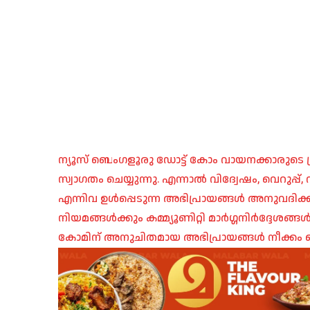
ന്യൂസ് ബെംഗളൂരു ഡോട്ട് കോം വായനക്കാരുടെ ശ്
സ്വാഗതം ചെയ്യുന്നു. എന്നാൽ വിദ്വേഷം, വെറുപ്
എന്നിവ ഉൾപ്പെടുന്ന അഭിപ്രായങ്ങൾ അനുവദിക്ക
നിയമങ്ങൾക്കും കമ്മ്യൂണിറ്റി മാർഗ്ഗനിർദ്ദേശങ്
കോമിന് അനുചിതമായ അഭിപ്രായങ്ങൾ നീക്കം ച