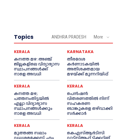
Topics
ANDHRA PRADESH
More
KERALA
KARNATAKA
കനത്ത മഴ: അഞ്ച്
തീരദേശ
ജില്ലകളിലെ വിദ്യാഭ്യാസ
കർണാടകയിൽ
സ്ഥാപനങ്ങൾക്ക്
അതിശക്തമായ
നാളെ അവധി
മഴയ്ക്ക് മുന്നറിയിപ്പ്
KERALA
KERALA
കനത്ത മഴ;
പെൻഷൻ
പത്തനംതിട്ടയില്‍
വിതരണത്തില്‍ നിന്ന്
എല്ലാ വിദ്യാഭ്യാസ
സഹകരണ
സ്ഥാപനങ്ങള്‍ക്കും
ബാങ്കുകളെ ഒഴിവാക്കി
നാളെ അവധി
സര്‍ക്കാര്‍
KERALA
KERALA
മുത്തങ്ങ സലാം
കെഎസ്‌ആര്‍ടിസി
വധശ്രമക്കേസ്; എം
വാട്‌സ്‌ആപ്പ് ടിക്കറ്റിങ്