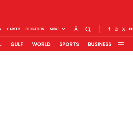
Y
CAREER
EDUCATION
MORE
L
GULF
WORLD
SPORTS
BUSINESS