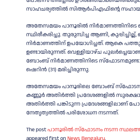
പോലീസ് തിരച്ചില്‍ ഊര്‍ജിതമാക്കിയിരിക്കു
സാഹചര്യത്തിൽ സിആർപിഎഫിന്റെ സഹായവും 
അതേസമയം പാനൂരിൽ നിർമാണത്തിനിടെ പൊട്ട
സ്ഥിരീകരിച്ചു. തുരുമ്പിച്ച ആണി, കുപ്പിച്ച
നിർമാണത്തിന് ഉപയോഗിച്ചത്. ആകെ പത
ഉണ്ടായിരുന്നത്. വെള്ളിയാഴ്ച പുലർച്ചെയാണ്
ബോംബ് നിര്‍മാണത്തിനിടെ സ്ഫോടനമുണ്ടായത്
ഷെറിൻ (31) മരിച്ചിരുന്നു.
അതേസമയം പാനൂരിലെ ബോംബ് സ്ഫോടനത്തിന
കണ്ണൂര്‍ അതിര്‍ത്തി പ്രദേശങ്ങളില്‍ സു
അതിർത്തി പങ്കിടുന്ന പ്രദേശങ്ങളിലാണ് പ
നേതൃത്വത്തില്‍ പരിശോധന നടന്നത്.
The post
പാനൂരിൽ സ്ഫോടനം നടന്ന സ്ഥലത്തു
appeared first on
News Bengaluru
.