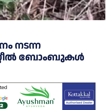
ം നടന്ന
 സ്റ്റീൽ ബോംബുകൾ