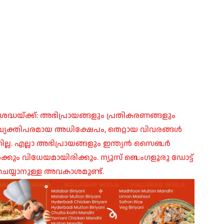
രദ്ധയ്ക്ക്: അഭിപ്രായങ്ങളും പ്രതികരണങ്ങളും
പ്, വ്യക്തിപരമായ അധിക്ഷേപം, തെറ്റായ വിവരങ്ങൾ
ില്ല. എല്ലാ അഭിപ്രായങ്ങളും ഇന്ത്യൻ സൈബർ
ങൾക്കും വിധേയമായിരിക്കും. ന്യൂസ് ബെംഗളൂരു ഡോട്ട്
െയ്യാനുള്ള അവകാശമുണ്ട്.