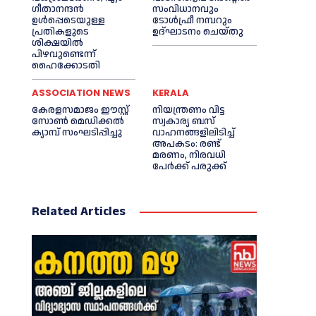
ഗീതാനന്ദൻ
സംവിധാനവും
ഉള്‍പ്പെടെയുള്ള
ടോള്‍ഫ്രീ നമ്പറും
പ്രതികളുടെ
ഉദ്ഘാടനം ചെയ്തു
ശിക്ഷയില്‍
പിഴവുണ്ടെന്ന്
ഹൈക്കോടതി
ASSOCIATION NEWS
KERALA
കേരളസമാജം ഈസ്റ്റ്
നിയന്ത്രണം വിട്ട
സോണ്‍ മെഡിക്കൽ
സ്വകാര്യ ബസ്
ക്യാമ്പ് സംഘടിപ്പിച്ചു
വാഹനങ്ങളിലിടിച്ച്‌
അപകടം: രണ്ട്
മരണം, നിരവധി
പേർക്ക് പരുക്ക്
Related Articles