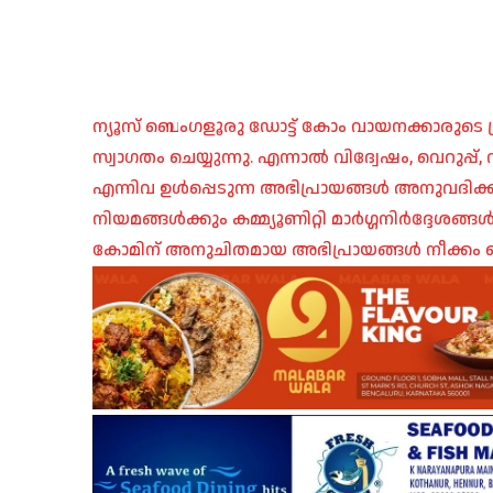
ന്യൂസ് ബെംഗളൂരു ഡോട്ട് കോം വായനക്കാരുടെ ശ്
സ്വാഗതം ചെയ്യുന്നു. എന്നാൽ വിദ്വേഷം, വെറുപ്
എന്നിവ ഉൾപ്പെടുന്ന അഭിപ്രായങ്ങൾ അനുവദിക്ക
നിയമങ്ങൾക്കും കമ്മ്യൂണിറ്റി മാർഗ്ഗനിർദ്ദേശങ്
കോമിന് അനുചിതമായ അഭിപ്രായങ്ങൾ നീക്കം ച