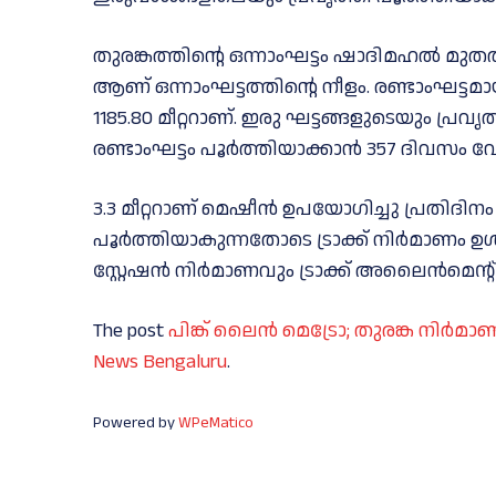
തുരങ്കത്തിൻ്റെ ഒന്നാംഘട്ടം ഷാദിമഹൽ മുതൽ
ആണ് ഒന്നാംഘട്ടത്തിൻ്റെ നീളം. രണ്ടാംഘട്
1185.80 മീറ്ററാണ്. ഇരു ഘട്ടങ്ങളുടെയും പ്രവൃത
രണ്ടാംഘട്ടം പൂർത്തിയാക്കാൻ 357 ദിവസം വേ
3.3 മീറ്ററാണ് മെഷീൻ ഉപയോഗിച്ചു പ്രതിദിനം
പൂർത്തിയാകുന്നതോടെ ട്രാക്ക് നിർമാണം ഉൾ
സ്റ്റേഷൻ നിർമാണവും ട്രാക്ക് അലൈൻമെൻ്റ്
The post
പിങ്ക് ലൈൻ മെട്രോ; തുരങ്ക നിർമാ
News Bengaluru
.
Powered by
WPeMatico