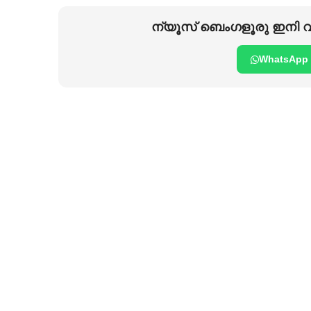
ന്യൂസ് ബെംഗളൂരു ഇനി വാ
WhatsApp