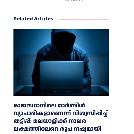
Related Articles
രാജസ്ഥാനിലെ മാർബിൾ
വ്യാപാരികളാണെന്ന് വിശ്വസിപ്പിച്ച്
തട്ടിപ്പ്; മലയാളിക്ക് നാലര
ലക്ഷത്തിലേറെ രൂപ നഷ്ടമായി