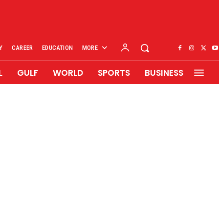
Y
CAREER
EDUCATION
MORE
L
GULF
WORLD
SPORTS
BUSINESS