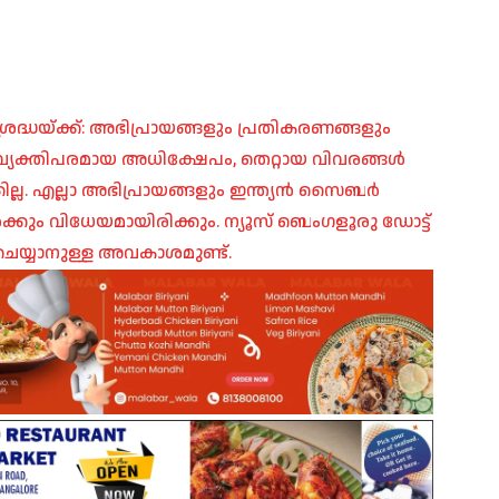
രദ്ധയ്ക്ക്: അഭിപ്രായങ്ങളും പ്രതികരണങ്ങളും
പ്, വ്യക്തിപരമായ അധിക്ഷേപം, തെറ്റായ വിവരങ്ങൾ
ില്ല. എല്ലാ അഭിപ്രായങ്ങളും ഇന്ത്യൻ സൈബർ
ങൾക്കും വിധേയമായിരിക്കും. ന്യൂസ് ബെംഗളൂരു ഡോട്ട്
െയ്യാനുള്ള അവകാശമുണ്ട്.