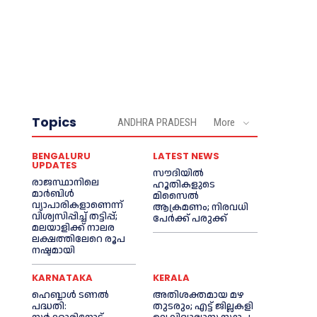
Topics
ANDHRA PRADESH
More
BENGALURU
LATEST NEWS
UPDATES
സൗദിയിൽ
രാജസ്ഥാനിലെ
ഹൂതികളുടെ
മാർബിൾ
മിസൈൽ
വ്യാപാരികളാണെന്ന്
ആക്രമണം; നിരവധി
വിശ്വസിപ്പിച്ച് തട്ടിപ്പ്;
പേർക്ക് പരുക്ക്
മലയാളിക്ക് നാലര
ലക്ഷത്തിലേറെ രൂപ
നഷ്ടമായി
KARNATAKA
KERALA
ഹെബ്ബാൾ ടണൽ
അതിശക്തമായ മഴ
പദ്ധതി:
തുടരും; എട്ട് ജി​ല്ല​ക​ളി​