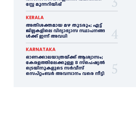
സ്റ്റേ മുന്നറിയിപ്പ്
KERALA
അതിശക്തമായ മഴ തുടരും; എട്ട്
ജി​ല്ല​ക​ളി​ലെ വി​ദ്യാ​ഭ്യാ​സ സ്ഥാ​പ​ന​ങ്ങ​
ൾ​ക്ക് ഇ​ന്ന് അ​വ​ധി
KARNATAKA
ഓണക്കാലയാത്രയ്ക്ക് ആശ്വാസം;
കേരളത്തിലേക്കുള്ള 8 സ്പെഷ്യൽ
ട്രെയിനുകളുടെ സർവീസ്
സെപ്റ്റംബർ അവസാനം വരെ നീട്ടി