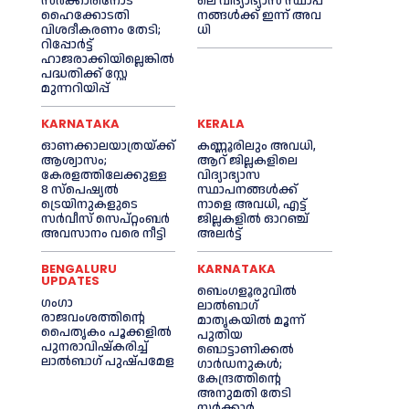
സർക്കാരിനോട്
ലെ വി​ദ്യാ​ഭ്യാ​സ സ്ഥാ​പ​
ഹൈക്കോടതി
ന​ങ്ങ​ൾ​ക്ക് ഇ​ന്ന് അ​വ​
വിശദീകരണം തേടി;
ധി
റിപ്പോർട്ട്
ഹാജരാക്കിയില്ലെങ്കിൽ
പദ്ധതിക്ക് സ്റ്റേ
മുന്നറിയിപ്പ്
KARNATAKA
KERALA
ഓണക്കാലയാത്രയ്ക്ക്
കണ്ണൂരിലും അവധി,
ആശ്വാസം;
ആറ് ജില്ലകളിലെ
കേരളത്തിലേക്കുള്ള
വിദ്യാഭ്യാസ
8 സ്പെഷ്യൽ
സ്ഥാപനങ്ങൾക്ക്
ട്രെയിനുകളുടെ
നാളെ അവധി, എട്ട്
സർവീസ് സെപ്റ്റംബർ
ജില്ലകളിൽ ഓറഞ്ച്
അവസാനം വരെ നീട്ടി
അലർട്ട്
BENGALURU
KARNATAKA
UPDATES
ബെംഗളൂരുവിൽ
ഗംഗാ
ലാൽബാഗ്
രാജവംശത്തിന്റെ
മാതൃകയിൽ മൂന്ന്
പൈതൃകം പൂക്കളിൽ
പുതിയ
പുനരാവിഷ്‌കരിച്ച്
ബൊട്ടാണിക്കൽ
ലാൽബാഗ് പുഷ്പമേള
ഗാർഡനുകൾ;
കേന്ദ്രത്തിന്റെ
അനുമതി തേടി
സർക്കാർ