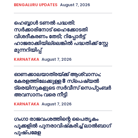
BENGALURU UPDATES
August 7, 2026
ഹെബ്ബാൾ ടണൽ പദ്ധതി:
സർക്കാരിനോട് ഹൈക്കോടതി
വിശദീകരണം തേടി; റിപ്പോർട്ട്
ഹാജരാക്കിയില്ലെങ്കിൽ പദ്ധതിക്ക് സ്റ്റേ
മുന്നറിയിപ്പ്
KARNATAKA
August 7, 2026
ഓണക്കാലയാത്രയ്ക്ക് ആശ്വാസം;
കേരളത്തിലേക്കുള്ള 8 സ്പെഷ്യൽ
ട്രെയിനുകളുടെ സർവീസ് സെപ്റ്റംബർ
അവസാനം വരെ നീട്ടി
KARNATAKA
August 7, 2026
ഗംഗാ രാജവംശത്തിന്റെ പൈതൃകം
പൂക്കളിൽ പുനരാവിഷ്‌കരിച്ച് ലാൽബാഗ്
പുഷ്പമേള