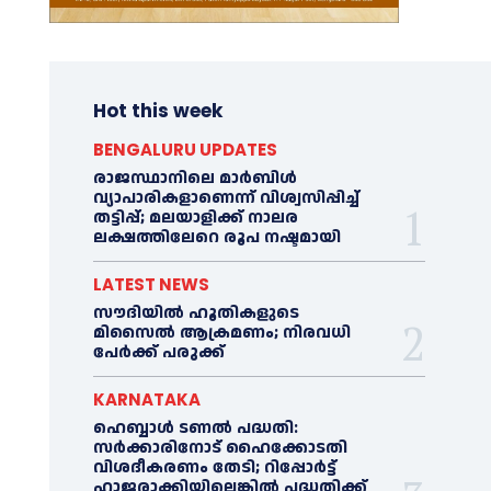
Hot this week
BENGALURU UPDATES
രാജസ്ഥാനിലെ മാർബിൾ
വ്യാപാരികളാണെന്ന് വിശ്വസിപ്പിച്ച്
തട്ടിപ്പ്; മലയാളിക്ക് നാലര
ലക്ഷത്തിലേറെ രൂപ നഷ്ടമായി
LATEST NEWS
സൗദിയിൽ ഹൂതികളുടെ
മിസൈൽ ആക്രമണം; നിരവധി
പേർക്ക് പരുക്ക്
KARNATAKA
ഹെബ്ബാൾ ടണൽ പദ്ധതി:
സർക്കാരിനോട് ഹൈക്കോടതി
വിശദീകരണം തേടി; റിപ്പോർട്ട്
ഹാജരാക്കിയില്ലെങ്കിൽ പദ്ധതിക്ക്