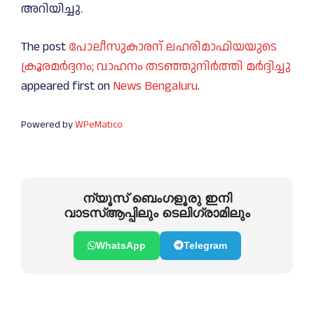
അറിയിച്ചു.
The post
പോലീസുകാരന് ലഹരിമാഫിയയുടെ
ക്രൂരമര്‍ദ്ദനം; വാഹനം തടഞ്ഞുനിര്‍ത്തി മര്‍ദ്ദിച്ചു
appeared first on
News Bengaluru
.
Powered by
WPeMatico
ന്യൂസ് ബെംഗളൂരു ഇനി
വാടസ്ആപ്പിലും ടെലിഗ്രാമിലും
WhatsApp
Telegram