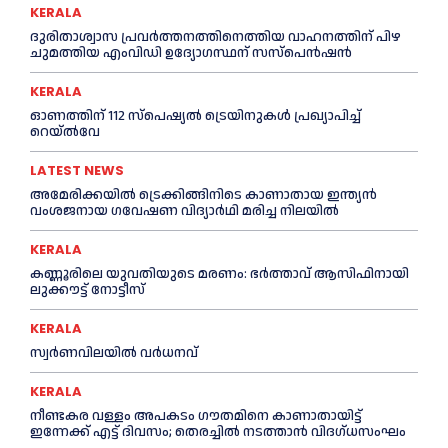
KERALA
ദുരിതാശ്വാസ പ്രവര്‍ത്തനത്തിനെത്തിയ വാഹനത്തിന് പിഴ
ചുമത്തിയ എംവിഡി ഉദ്യോഗസ്ഥന് സസ്പെൻഷൻ
KERALA
ഓണത്തിന് 112 സ്പെഷ്യല്‍ ട്രെയിനുകള്‍ പ്രഖ്യാപിച്ച്‌
റെയ്ല്‍വേ
LATEST NEWS
അമേരിക്കയില്‍ ട്രെക്കിങ്ങിനിടെ കാണാതായ ഇന്ത്യൻ
വംശജനായ ഗവേഷണ വിദ്യാര്‍ഥി മരിച്ച നിലയില്‍
KERALA
കണ്ണൂരിലെ യുവതിയുടെ മരണം: ഭര്‍ത്താവ് ആസിഫിനായി
ലുക്കൗട്ട് നോട്ടീസ്
KERALA
സ്വർണവിലയിൽ വർധനവ്
KERALA
നീണ്ടകര വള്ളം അപകടം ഗൗതമിനെ കാണാതായിട്ട്
ഇന്നേക്ക് എട്ട് ദിവസം; തെരച്ചില്‍ നടത്താൻ വിദഗ്ധസംഘം