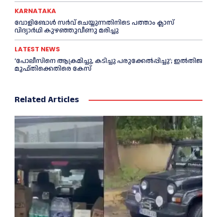
KARNATAKA
വോളിബോൾ സർവ് ചെയ്യുന്നതിനിടെ പത്താം ക്ലാസ്
വിദ്യാർഥി കുഴഞ്ഞുവീണു മരിച്ചു
LATEST NEWS
‘പോലീസിനെ ആക്രമിച്ചു, കടിച്ചു പരുക്കേല്‍പ്പിച്ചു’; ഇല്‍തിജ
മുഫ്തിക്കെതിരെ കേസ്
Related Articles