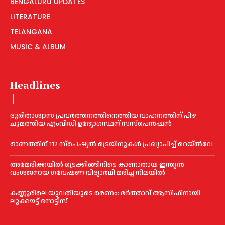
BENGALURU UPDATES
LITERATURE
TELANGANA
MUSIC & ALBUM
Headlines
ദുരിതാശ്വാസ പ്രവര്‍ത്തനത്തിനെത്തിയ വാഹനത്തിന് പിഴ
ചുമത്തിയ എംവിഡി ഉദ്യോഗസ്ഥന് സസ്പെൻഷൻ
ഓണത്തിന് 112 സ്പെഷ്യല്‍ ട്രെയിനുകള്‍ പ്രഖ്യാപിച്ച്‌ റെയ്ല്‍വേ
അമേരിക്കയില്‍ ട്രെക്കിങ്ങിനിടെ കാണാതായ ഇന്ത്യൻ
വംശജനായ ഗവേഷണ വിദ്യാര്‍ഥി മരിച്ച നിലയില്‍
കണ്ണൂരിലെ യുവതിയുടെ മരണം: ഭര്‍ത്താവ് ആസിഫിനായി
ലുക്കൗട്ട് നോട്ടീസ്