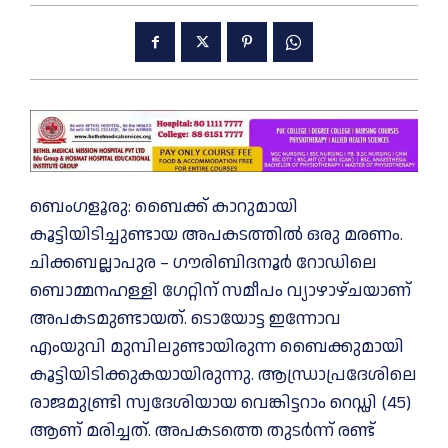
ബെംഗളൂരു: ബൈക്ക് കാറുമായി
കൂട്ടിയിടിച്ചുണ്ടായ അപകടത്തിൽ ഒരു മരണം.
ചിക്കബല്ലാപുര – ഗൗരിബിദനൂർ റോഡിലെ
ബൊമ്മനഹള്ളി ഗേറ്റിന് സമീപം വ്യാഴാഴ്ചയാണ്
അപകടമുണ്ടായത്. ടൊയോട്ട ഇന്നോവ
എം‌യുവി മുമ്പിലുണ്ടായിരുന്ന ബൈക്കുമായി
കൂട്ടിയിടിക്കുകയായിരുന്നു. ആന്ധ്രാപ്രദേശിലെ
രാജമുണ്ട്രി സ്വദേശിയായ വെങ്കിട്ടറാം റെഡ്ഡി (45)
ആണ് മരിച്ചത്. അപകടത്തെ തുടർന്ന് രണ്ട്