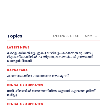
Topics
ANDHRA PRADESH
More
LATEST NEWS
കൊളംബിയയിലും ഇക്വഡോറിലും ശക്തമായ ഭൂചലനം;
റിക്ടര്‍ സ്‌കെയിലില്‍ 7.4 തീവ്രത, ജനങ്ങൾ പരിഭ്രാന്തരായി
തെരുവിലിറങ്ങി
KARNATAKA
കർണാടകയിൽ 21 ശതമാനം മഴക്കുറവ്
BENGALURU UPDATES
നന്ദി ഹിൽസിൽ മാരത്തണിനിടെ യുവാവ് കുഴഞ്ഞുവീണ്
മരിച്ചു
BENGALURU UPDATES