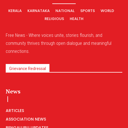
KERALA
KARNATAKA
NATIONAL
SPORTS
WORLD
RELIGIOUS
HEALTH
Free News - Where voices unite, stories flourish, and
community thrives through open dialogue and meaningful
connections.
Grievance Redressal
News
ARTICLES
ASSOCIATION NEWS
BENGALURU UPDATES