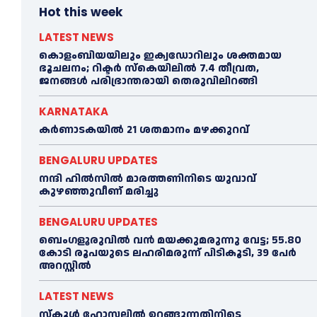
Hot this week
LATEST NEWS
കൊളംബിയയിലും ഇക്വഡോറിലും ശക്തമായ
ഭൂചലനം; റിക്ടര്‍ സ്‌കെയിലില്‍ 7.4 തീവ്രത,
ജനങ്ങൾ പരിഭ്രാന്തരായി തെരുവിലിറങ്ങി
KARNATAKA
കർണാടകയിൽ 21 ശതമാനം മഴക്കുറവ്
BENGALURU UPDATES
നന്ദി ഹിൽസിൽ മാരത്തണിനിടെ യുവാവ്
കുഴഞ്ഞുവീണ് മരിച്ചു
BENGALURU UPDATES
ബെംഗളൂരുവിൽ വന്‍ മയക്കുമരുന്നു വേട്ട; 55.80
കോടി രൂപയുടെ ലഹരിമരുന്ന് പിടികൂടി, 39 പേർ
അറസ്റ്റിൽ
LATEST NEWS
സ്കൂള്‍ ഹോസ്റ്റലിൽ ഉറങ്ങുന്നതിനിടെ