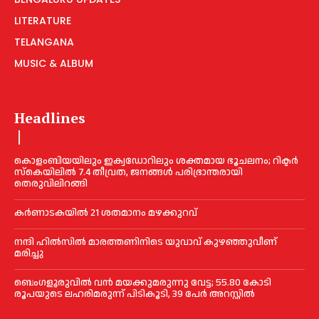
LITERATURE
TELANGANA
MUSIC & ALBUM
Headlines
കൊളംബിയയിലും ഇക്വഡോറിലും ശക്തമായ ഭൂചലനം; റിക്ടര്‍
സ്‌കെയിലില്‍ 7.4 തീവ്രത, ജനങ്ങൾ പരിഭ്രാന്തരായി
തെരുവിലിറങ്ങി
കർണാടകയിൽ 21 ശതമാനം മഴക്കുറവ്
നന്ദി ഹിൽസിൽ മാരത്തണിനിടെ യുവാവ് കുഴഞ്ഞുവീണ്
മരിച്ചു
ബെംഗളൂരുവിൽ വന്‍ മയക്കുമരുന്നു വേട്ട; 55.80 കോടി
രൂപയുടെ ലഹരിമരുന്ന് പിടികൂടി, 39 പേർ അറസ്റ്റിൽ