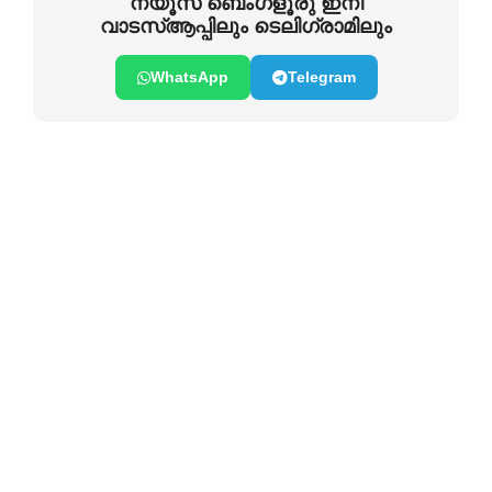
ന്യൂസ് ബെംഗളൂരു ഇനി
വാടസ്ആപ്പിലും ടെലിഗ്രാമിലും
WhatsApp
Telegram