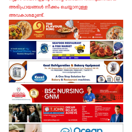
അഭിപ്രായങ്ങൾ നീക്കം ചെയ്യാനുള്ള
അവകാശമുണ്ട്.