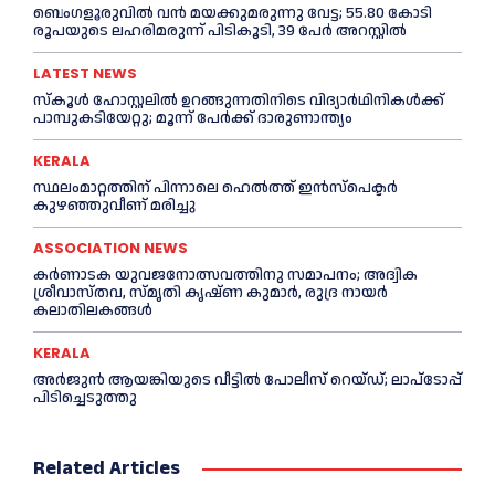
ബെംഗളൂരുവിൽ വന്‍ മയക്കുമരുന്നു വേട്ട; 55.80 കോടി
രൂപയുടെ ലഹരിമരുന്ന് പിടികൂടി, 39 പേർ അറസ്റ്റിൽ
LATEST NEWS
സ്കൂള്‍ ഹോസ്റ്റലിൽ ഉറങ്ങുന്നതിനിടെ വിദ്യാർഥിനികൾക്ക്
പാമ്പുകടിയേറ്റു; മൂന്ന് പേര്‍ക്ക് ദാരുണാന്ത്യം
KERALA
സ്ഥലംമാറ്റത്തിന് പിന്നാലെ ഹെൽത്ത് ഇൻസ്പെക്ടർ
കുഴഞ്ഞുവീണ് മരിച്ചു
ASSOCIATION NEWS
കര്‍ണാടക യുവജനോത്സവത്തിനു സമാപനം; അദ്വിക
ശ്രീവാസ്തവ, സ്മൃതി കൃഷ്ണ കുമാര്‍, രുദ്ര നായര്‍
കലാതിലകങ്ങള്‍
KERALA
അര്‍ജുൻ ആയങ്കിയുടെ വീട്ടില്‍ പോലീസ് റെയ്ഡ്; ലാപ്ടോപ്പ്
പിടിച്ചെടുത്തു
Related Articles