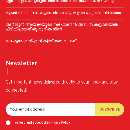
എസ്.ആർ. ധന്യയുടെ ലൈസൻസ് സസ്‌പെൻഡ് ചെയ്തു
മൂടൽമഞ്ഞിന് സാധ്യത; വിവിധ ജില്ലകളിൽ ജാഗ്രതാ നിർദേശം
അര്‍ജുന്‍ ആയങ്കിയുടെ സഹോദരന്‍ അഖില്‍ കസ്റ്റഡിയില്‍;
പിടിയിലായത് തൃശൂരില്‍ നിന്ന്
കെഎൻഎസ്എസ് ക്വിസ് മത്സരം 16ന്
Newsletter
Get important news delivered directly to your inbox and stay
connected!
SUBSCRIBE
I've read and accept the Privacy Policy.