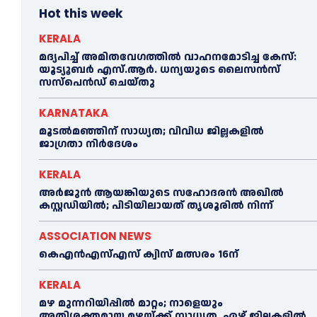
Hot this week
KERALA
മദ്യപിച്ച് അമിതവേഗത്തിൽ വാഹനമോടിച്ച കേസ്:
യൂട്യൂബർ എസ്.ആർ. ധന്യയുടെ ലൈസൻസ്
സസ്‌പെൻഡ് ചെയ്തു
KARNATAKA
മൂടൽമഞ്ഞിന് സാധ്യത; വിവിധ ജില്ലകളിൽ
ജാഗ്രതാ നിർദേശം
KERALA
അര്‍ജുന്‍ ആയങ്കിയുടെ സഹോദരന്‍ അഖില്‍
കസ്റ്റഡിയില്‍; പിടിയിലായത് തൃശൂരില്‍ നിന്ന്
ASSOCIATION NEWS
കെഎൻഎസ്എസ് ക്വിസ് മത്സരം 16ന്
KERALA
മഴ മുന്നറിയിപ്പിൽ മാറ്റം; നാളെയും
അതിശക്തമായ മഴയ്ക്ക് സാധ്യത, ഏഴ് ജില്ലകളിൽ