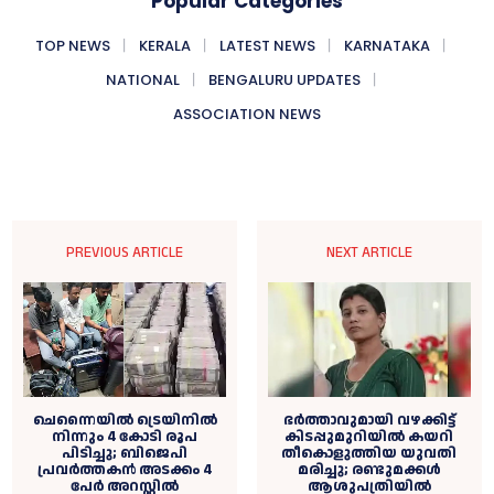
Popular Categories
TOP NEWS
KERALA
LATEST NEWS
KARNATAKA
NATIONAL
BENGALURU UPDATES
ASSOCIATION NEWS
PREVIOUS ARTICLE
NEXT ARTICLE
ഭർത്താവുമായി വഴക്കിട്ട്
ചെന്നൈയിൽ ട്രെയിനിൽ‌
കിടപ്പുമുറിയിൽ കയറി
നിന്നും 4 കോടി രൂപ
തീകൊളുത്തിയ യുവതി
പിടിച്ചു; ബിജെപി
മരിച്ചു; രണ്ടുമക്കള്‍
പ്രവർത്തകൻ അടക്കം 4
ആശുപത്രിയില്‍
പേർ അറസ്റ്റിൽ