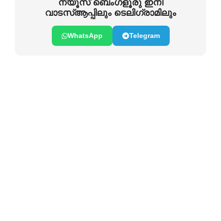
ന്യൂസ് ബെംഗളൂരു ഇനി
വാടസ്ആപ്പിലും ടെലിഗ്രാമിലും
WhatsApp
Telegram