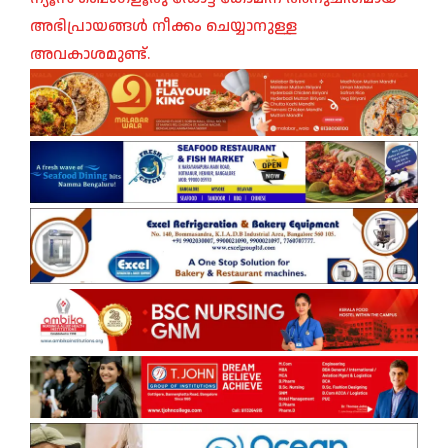
അഭിപ്രായങ്ങൾ നീക്കം ചെയ്യാനുള്ള
അവകാശമുണ്ട്.