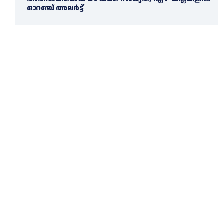
ഓറഞ്ച് അലർട്ട്