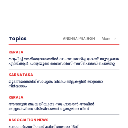
Topics
ANDHRA PRADESH
More
KERALA
മദ്യപിച്ച് അമിതവേഗത്തിൽ വാഹനമോടിച്ച കേസ്: യൂട്യൂബർ
എസ്.ആർ. ധന്യയുടെ ലൈസൻസ് സസ്‌പെൻഡ് ചെയ്തു
KARNATAKA
മൂടൽമഞ്ഞിന് സാധ്യത; വിവിധ ജില്ലകളിൽ ജാഗ്രതാ
നിർദേശം
KERALA
അര്‍ജുന്‍ ആയങ്കിയുടെ സഹോദരന്‍ അഖില്‍
കസ്റ്റഡിയില്‍; പിടിയിലായത് തൃശൂരില്‍ നിന്ന്
ASSOCIATION NEWS
കെഎൻഎസ്എസ് ക്വിസ് മത്സരം 16ന്