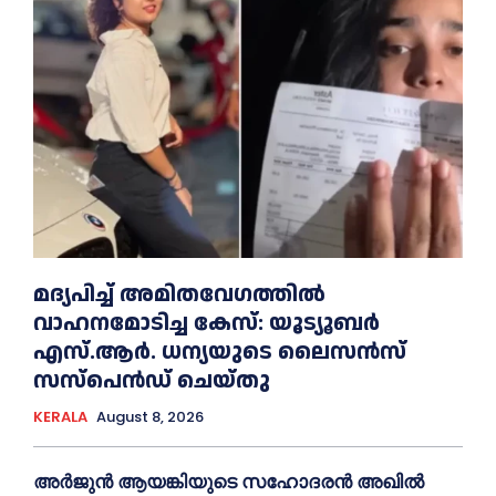
മദ്യപിച്ച് അമിതവേഗത്തിൽ
വാഹനമോടിച്ച കേസ്: യൂട്യൂബർ
എസ്.ആർ. ധന്യയുടെ ലൈസൻസ്
സസ്‌പെൻഡ് ചെയ്തു
KERALA
August 8, 2026
അര്‍ജുന്‍ ആയങ്കിയുടെ സഹോദരന്‍ അഖില്‍