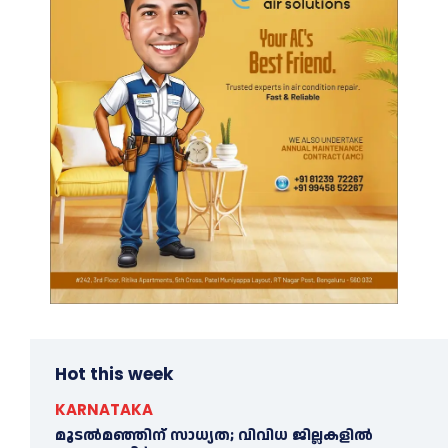
Hot this week
KARNATAKA
മൂടൽമഞ്ഞിന് സാധ്യത; വിവിധ ജില്ലകളിൽ