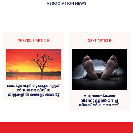
ASSOCIATION NEWS
PREVIOUS ARTICLE
NEXT ARTICLE
കൊ​ടും ചൂ​ട് തു​ട​രും; ഏ​പ്രി​
ൽ 10വ​രെ വിവിധ
ജില്ലകളിൽ യെ​ല്ലോ അ​ല​ർ​ട്ട്
മധ്യവയസ്കയെ
വീടിനുള്ളിൽ മരിച്ച
നിലയിൽ കണ്ടെത്തി