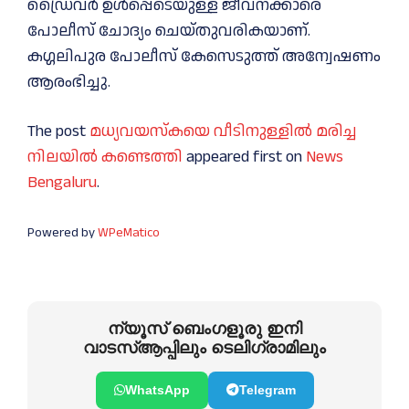
ഡ്രൈവർ ഉൾപ്പെടെയുള്ള ജീവനക്കാരെ
പോലീസ് ചോദ്യം ചെയ്തുവരികയാണ്.
കഗ്ഗലിപുര പോലീസ് കേസെടുത്ത് അന്വേഷണം
ആരംഭിച്ചു.
The post
മധ്യവയസ്കയെ വീടിനുള്ളിൽ മരിച്ച
നിലയിൽ കണ്ടെത്തി
appeared first on
News
Bengaluru
.
Powered by
WPeMatico
ന്യൂസ് ബെംഗളൂരു ഇനി
വാടസ്ആപ്പിലും ടെലിഗ്രാമിലും
WhatsApp
Telegram