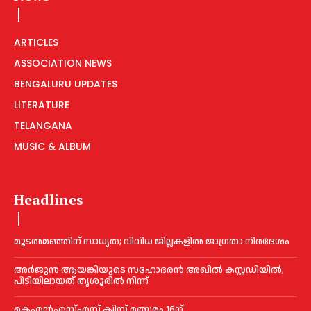
ARTICLES
ASSOCIATION NEWS
BENGALURU UPDATES
LITERATURE
TELANGANA
MUSIC & ALBUM
Headlines
മൂടൽമഞ്ഞിന് സാധ്യത; വിവിധ ജില്ലകളിൽ ജാഗ്രതാ നിർദേശം
അര്‍ജുന്‍ ആയങ്കിയുടെ സഹോദരന്‍ അഖില്‍ കസ്റ്റഡിയില്‍;
പിടിയിലായത് തൃശൂരില്‍ നിന്ന്
കെഎൻഎസ്എസ് ക്വിസ് മത്സരം 16ന്