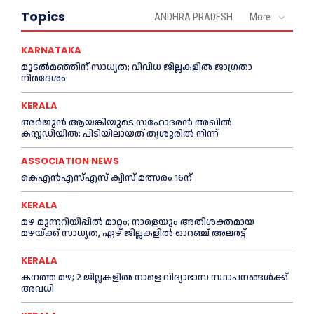
Topics
ANDHRA PRADESH
More
KARNATAKA
മൂടൽമഞ്ഞിന് സാധ്യത; വിവിധ ജില്ലകളിൽ ജാഗ്രതാ
നിർദേശം
KERALA
അര്‍ജുന്‍ ആയങ്കിയുടെ സഹോദരന്‍ അഖില്‍
കസ്റ്റഡിയില്‍; പിടിയിലായത് തൃശൂരില്‍ നിന്ന്
ASSOCIATION NEWS
കെഎൻഎസ്എസ് ക്വിസ് മത്സരം 16ന്
KERALA
മഴ മുന്നറിയിപ്പിൽ മാറ്റം; നാളെയും അതിശക്തമായ
മഴയ്ക്ക് സാധ്യത, ഏഴ് ജില്ലകളിൽ ഓറഞ്ച് അലർട്ട്
KERALA
കനത്ത മഴ; 2 ജില്ലകളില്‍ നാളെ വിദ്യാഭാസ സ്ഥാപനങ്ങള്‍ക്ക്
അവധി