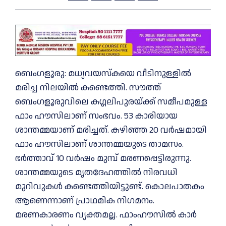
ബെംഗളൂരു: മധ്യവയസ്കയെ വീടിനുള്ളിൽ
മരിച്ച നിലയിൽ കണ്ടെത്തി. സൗത്ത്
ബെംഗളൂരുവിലെ കഗ്ഗലിപുരയ്ക്ക് സമീപമുള്ള
ഫാം ഹൗസിലാണ് സംഭവം. 53 കാരിയായ
ശാന്തമ്മയാണ് മരിച്ചത്. കഴിഞ്ഞ 20 വർഷമായി
ഫാം ഹൗസിലാണ് ശാന്തമ്മയുടെ താമസം.
ഭർത്താവ് 10 വർഷം മുമ്പ് മരണപ്പെട്ടിരുന്നു.
ശാന്തമ്മയുടെ മൃതദേഹത്തിൽ നിരവധി
മുറിവുകൾ കണ്ടെത്തിയിട്ടുണ്ട്. കൊലപാതകം
ആണെന്നാണ് പ്രാഥമിക നിഗമനം.
മരണകാരണം വ്യക്തമല്ല. ഫാംഹൗസിൽ കാർ