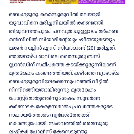
ബെംഗളൂരു: മൈസൂരുവില്‍ മലയാളി
യുവാവിനെ മരിച്ചനിലയിൽ കണ്ടെത്തി.
തിരുവനന്തപുരം. പനവൂർ ചുള്ളാലം മർഹബ
മൻസിലിൽ സിയാദിന്റെയും ഷീജയുടെയും
മകന്‍ സച്ചിൻ എസ്. സിയാദാണ് (28) മരിച്ചത്.
ഞായറാഴ്ച രാവിലെ മൈസൂരു ബസ്
സ്റ്റാൻഡിന് സമീപത്തെ കടയ്ക്കുമുന്നിലാണ്
മൃതദേഹം കണ്ടെത്തിയത്. കഴിഞ്ഞ വ്യാഴാഴ്ച
ബെംഗളൂരുവിലേക്കെന്നുപറഞ്ഞ് വീട്ടിൽ
നിന്നിറങ്ങിയതായിരുന്നു. മൃതദേഹം
പോസ്റ്റ്‌മോർട്ടത്തിനുശേഷം സുവർണ
കർണാടക കേരളസമാജം പ്രവര്‍ത്തകരുടെ
സഹായത്തോടെ സ്വദേശത്തേക്ക്
കൊണ്ടുപോയി. സംഭവത്തിൽ മൈസൂരു
ലഷ്‌കർ പോലീസ് കേസെടുത്തു.