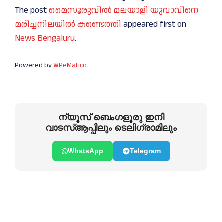
The post
മൈസൂരുവില്‍ മലയാളി യുവാവിനെ
മരിച്ചനിലയിൽ കണ്ടെത്തി
appeared first on
News Bengaluru
.
Powered by
WPeMatico
ന്യൂസ് ബെംഗളൂരു ഇനി
വാടസ്ആപ്പിലും ടെലിഗ്രാമിലും
WhatsApp
Telegram