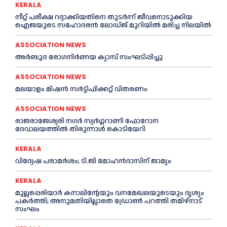
KERALA
നീറ്റ് പരീക്ഷ റദ്ദാക്കിയതിനെ തുടര്‍ന്ന് ജീവനൊടുക്കിയ
ഐജയുടെ സഹോദരന്‍ ലോഡ്ജ് മുറിയില്‍ മരിച്ച നിലയില്‍
ASSOCIATION NEWS
അര്‍ബുദ രോഗനിര്‍ണയ ക്യാമ്പ് സംഘടിപ്പിച്ചു
ASSOCIATION NEWS
മലയാളം മിഷൻ സർട്ടിഫിക്കറ്റ് വിതരണം
ASSOCIATION NEWS
രാജരാജേശ്വരി നഗർ സ്വർഗ്ഗറാണി ഫോറോന
ദേവാലയത്തിൽ തിരുന്നാൾ കൊടിയേറി
KERALA
വിദ്വേഷ പരാമര്‍ശം; ടി.ജി മോഹന്‍ദാസിന് ജാമ്യം
KERALA
മുല്ലപ്പെരിയാര്‍ കനാലിൻ്റേയും വനമേഖലയുടെയും ദൃശ്യം
പകര്‍ത്തി; അനുമതിയില്ലാതെ ഡ്രോണ്‍ പറത്തി തമിഴ്നാട്
സംഘം