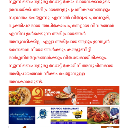
ന്യൂസ് ബെംഗളൂരു ഡോട്ട് കോം വായനക്കാരുടെ
ശ്രദ്ധയ്ക്ക്: അഭിപ്രായങ്ങളും പ്രതികരണങ്ങളും
സ്വാഗതം ചെയ്യുന്നു. എന്നാൽ വിദ്വേഷം, വെറുപ്പ്,
വ്യക്തിപരമായ അധിക്ഷേപം, തെറ്റായ വിവരങ്ങൾ
എന്നിവ ഉൾപ്പെടുന്ന അഭിപ്രായങ്ങൾ
അനുവദിക്കില്ല. എല്ലാ അഭിപ്രായങ്ങളും ഇന്ത്യൻ
സൈബർ നിയമങ്ങൾക്കും കമ്മ്യൂണിറ്റി
മാർഗ്ഗനിർദ്ദേശങ്ങൾക്കും വിധേയമായിരിക്കും.
ന്യൂസ് ബെംഗളൂരു ഡോട്ട് കോമിന് അനുചിതമായ
അഭിപ്രായങ്ങൾ നീക്കം ചെയ്യാനുള്ള
അവകാശമുണ്ട്.