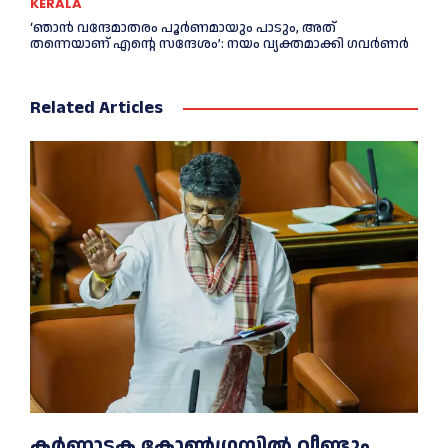
KERALA
‘ഞാൻ വന്ദേമാതരം പൂര്‍ണമായും പാടും, അത്
തന്നെയാണ് എന്റെ സന്ദേശം’: നയം വ്യക്തമാക്കി ഗവര്‍ണര്‍
Related Articles
കർണാടക കോൺഗ്രസിൽ വീണ്ടും