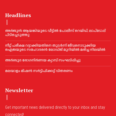
Headlines
അര്‍ജുൻ ആയങ്കിയുടെ വീട്ടില്‍ പോലീസ് റെയ്ഡ്; ലാപ്ടോപ്പ്
പിടിച്ചെടുത്തു
നീറ്റ് പരീക്ഷ റദ്ദാക്കിയതിനെ തുടര്‍ന്ന് ജീവനൊടുക്കിയ
ഐജയുടെ സഹോദരന്‍ ലോഡ്ജ് മുറിയില്‍ മരിച്ച നിലയില്‍
അര്‍ബുദ രോഗനിര്‍ണയ ക്യാമ്പ് സംഘടിപ്പിച്ചു
മലയാളം മിഷൻ സർട്ടിഫിക്കറ്റ് വിതരണം
Newsletter
Get important news delivered directly to your inbox and stay
connected!