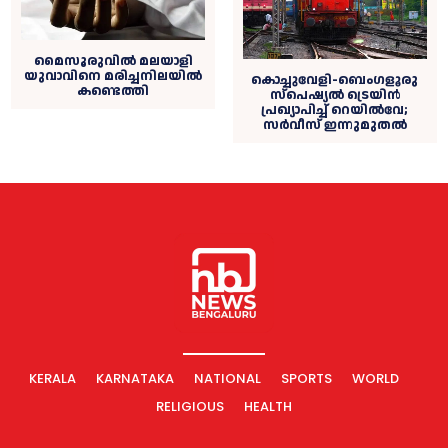
മൈസൂരുവില്‍ മലയാളി
യുവാവിനെ മരിച്ചനിലയിൽ
കൊച്ചുവേളി-ബെംഗളൂരു
കണ്ടെത്തി
സ്പെഷ്യല്‍ ട്രെയിന്‍
പ്രഖ്യാപിച്ച് റെയിൽവേ;
സര്‍വീസ് ഇന്നുമുതൽ
KERALA
KARNATAKA
NATIONAL
SPORTS
WORLD
RELIGIOUS
HEALTH