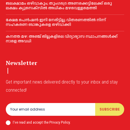
ജലക്ഷാമം ഒഴിവാകും; തുംഗഭദ്ര അണക്കെട്ടിലേക്ക് ഒരു
ലക്ഷം ക്യുസെക്സില്‍ അധികം മഴവെള്ളമെത്തി
ക്ഷേമ പെൻഷൻ ഇനി നേരിട്ടില്ല; വിതരണത്തിൽ നിന്ന്
സഹകരണ ബാങ്കുകളെ ഒഴിവാക്കി
കനത്ത മഴ: അഞ്ച് ജില്ലകളിലെ വിദ്യാഭ്യാസ സ്ഥാപനങ്ങൾക്ക്
നാളെ അവധി
Newsletter
Get important news delivered directly to your inbox and stay
connected!
SUBSCRIBE
I've read and accept the Privacy Policy.