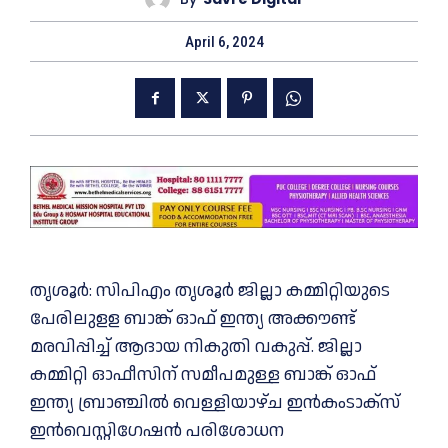
April 6, 2024
തൃശൂര്‍: സിപിഎം തൃശൂര്‍ ജില്ലാ കമ്മിറ്റിയുടെ
പേരിലുളള ബാങ്ക് ഓഫ് ഇന്ത്യ അക്കൗണ്ട്
മരവിപ്പിച്ച് ആദായ നികുതി വകുപ്പ്. ജില്ലാ
കമ്മിറ്റി ഓഫീസിന് സമീപമുള്ള ബാങ്ക് ഓഫ്
ഇന്ത്യ ബ്രാഞ്ചില്‍ വെള്ളിയാഴ്ച ഇന്‍കംടാക്‌സ്
ഇന്‍വെസ്റ്റിഗേഷന്‍ പരിശോധന