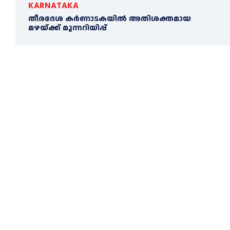
KARNATAKA
തീരദേശ കർണാടകയിൽ അതിശക്തമായ
മഴയ്ക്ക് മുന്നറിയിപ്പ്