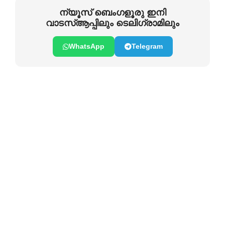
ന്യൂസ് ബെംഗളൂരു ഇനി
വാടസ്ആപ്പിലും ടെലിഗ്രാമിലും
WhatsApp
Telegram