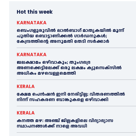
Hot this week
KARNATAKA
ബെംഗളൂരുവിൽ ലാൽബാഗ് മാതൃകയിൽ മൂന്ന്
പുതിയ ബൊട്ടാണിക്കൽ ഗാർഡനുകൾ;
കേന്ദ്രത്തിന്റെ അനുമതി തേടി സർക്കാർ
KARNATAKA
ജലക്ഷാമം ഒഴിവാകും; തുംഗഭദ്ര
അണക്കെട്ടിലേക്ക് ഒരു ലക്ഷം ക്യുസെക്സില്‍
അധികം മഴവെള്ളമെത്തി
KERALA
ക്ഷേമ പെൻഷൻ ഇനി നേരിട്ടില്ല; വിതരണത്തിൽ
നിന്ന് സഹകരണ ബാങ്കുകളെ ഒഴിവാക്കി
KERALA
കനത്ത മഴ: അഞ്ച് ജില്ലകളിലെ വിദ്യാഭ്യാസ
സ്ഥാപനങ്ങൾക്ക് നാളെ അവധി