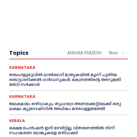
Topics
ANDHRA PRADESH
More
KARNATAKA
ബെംഗളൂരുവിൽ ലാൽബാഗ് മാതൃകയിൽ മൂന്ന് പുതിയ
ബൊട്ടാണിക്കൽ ഗാർഡനുകൾ; കേന്ദ്രത്തിന്റെ അനുമതി
തേടി സർക്കാർ
KARNATAKA
ജലക്ഷാമം ഒഴിവാകും; തുംഗഭദ്ര അണക്കെട്ടിലേക്ക് ഒരു
ലക്ഷം ക്യുസെക്സില്‍ അധികം മഴവെള്ളമെത്തി
KERALA
ക്ഷേമ പെൻഷൻ ഇനി നേരിട്ടില്ല; വിതരണത്തിൽ നിന്ന്
സഹകരണ ബാങ്കുകളെ ഒഴിവാക്കി