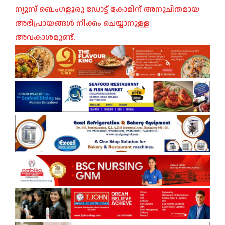
ന്യൂസ് ബെംഗളൂരു ഡോട്ട് കോമിന് അനുചിതമായ
അഭിപ്രായങ്ങൾ നീക്കം ചെയ്യാനുള്ള
അവകാശമുണ്ട്.