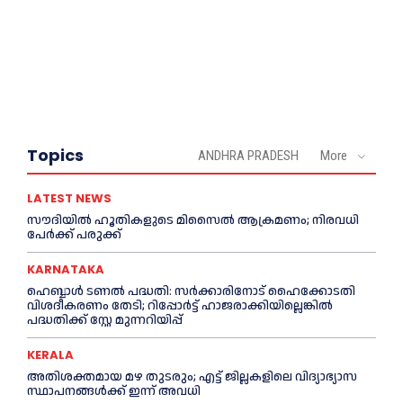
Topics
ANDHRA PRADESH
More
LATEST NEWS
സൗദിയിൽ ഹൂതികളുടെ മിസൈൽ ആക്രമണം; നിരവധി
പേർക്ക് പരുക്ക്
KARNATAKA
ഹെബ്ബാൾ ടണൽ പദ്ധതി: സർക്കാരിനോട് ഹൈക്കോടതി
വിശദീകരണം തേടി; റിപ്പോർട്ട് ഹാജരാക്കിയില്ലെങ്കിൽ
പദ്ധതിക്ക് സ്റ്റേ മുന്നറിയിപ്പ്
KERALA
അതിശക്തമായ മഴ തുടരും; എട്ട് ജി​ല്ല​ക​ളി​ലെ വി​ദ്യാ​ഭ്യാ​സ
സ്ഥാ​പ​ന​ങ്ങ​ൾ​ക്ക് ഇ​ന്ന് അ​വ​ധി