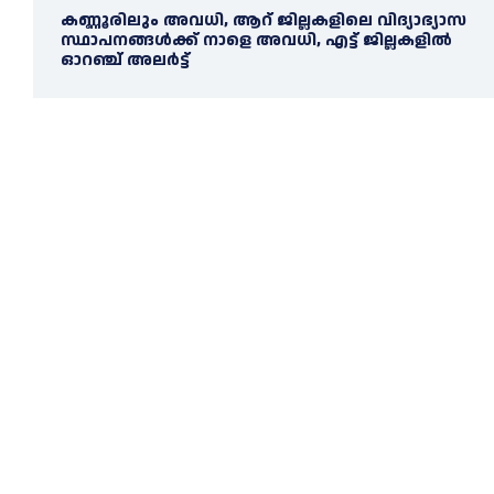
കണ്ണൂരിലും അവധി, ആറ് ജില്ലകളിലെ വിദ്യാഭ്യാസ
സ്ഥാപനങ്ങൾക്ക് നാളെ അവധി, എട്ട് ജില്ലകളിൽ
ഓറഞ്ച് അലർട്ട്