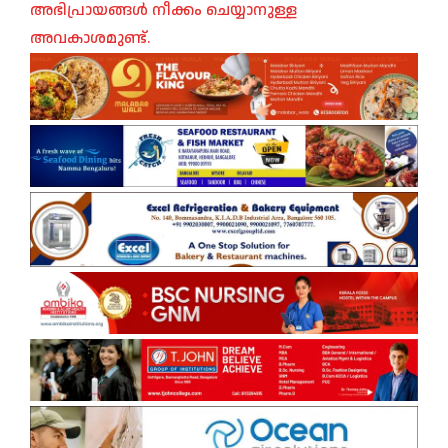
അഭിപ്രായങ്ങൾ നീക്കം ചെയ്യാനുള്ള
അവകാശമുണ്ട്.