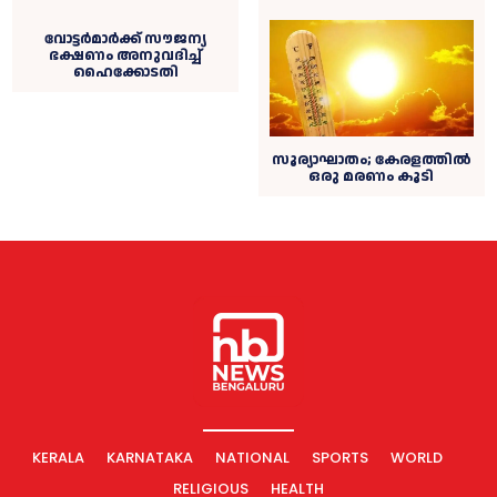
വോട്ടർമാർക്ക് സൗജന്യ
ഭക്ഷണം അനുവദിച്ച്
ഹൈക്കോടതി
സൂര്യാഘാതം; കേരളത്തില്‍
ഒരു മരണം കൂടി
KERALA
KARNATAKA
NATIONAL
SPORTS
WORLD
RELIGIOUS
HEALTH