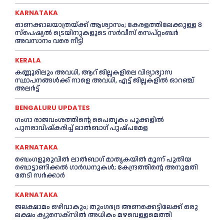
KARNATAKA
ഓണക്കാലയാത്രയ്ക്ക് ആശ്വാസം; കേരളത്തിലേക്കുള്ള 8
സ്പെഷ്യൽ ട്രെയിനുകളുടെ സർവീസ് സെപ്റ്റംബർ
അവസാനം വരെ നീട്ടി
KERALA
കണ്ണൂരിലും അവധി, ആറ് ജില്ലകളിലെ വിദ്യാഭ്യാസ
സ്ഥാപനങ്ങൾക്ക് നാളെ അവധി, എട്ട് ജില്ലകളിൽ ഓറഞ്ച്
അലർട്ട്
BENGALURU UPDATES
ഗംഗാ രാജവംശത്തിന്റെ പൈതൃകം പൂക്കളിൽ
പുനരാവിഷ്‌കരിച്ച് ലാൽബാഗ് പുഷ്പമേള
KARNATAKA
ബെംഗളൂരുവിൽ ലാൽബാഗ് മാതൃകയിൽ മൂന്ന് പുതിയ
ബൊട്ടാണിക്കൽ ഗാർഡനുകൾ; കേന്ദ്രത്തിന്റെ അനുമതി
തേടി സർക്കാർ
KARNATAKA
ജലക്ഷാമം ഒഴിവാകും; തുംഗഭദ്ര അണക്കെട്ടിലേക്ക് ഒരു
ലക്ഷം ക്യുസെക്സില്‍ അധികം മഴവെള്ളമെത്തി