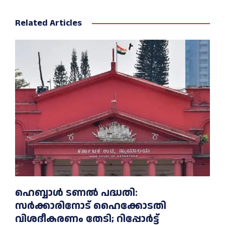
Related Articles
ഹെബ്ബാൾ ടണൽ പദ്ധതി:
സർക്കാരിനോട് ഹൈക്കോടതി
വിശദീകരണം തേടി; റിപ്പോർട്ട്