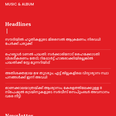
MUSIC & ALBUM
Headlines
സൗദിയിൽ ഹൂതികളുടെ മിസൈൽ ആക്രമണം; നിരവധി
പേർക്ക് പരുക്ക്
ഹെബ്ബാൾ ടണൽ പദ്ധതി: സർക്കാരിനോട് ഹൈക്കോടതി
വിശദീകരണം തേടി; റിപ്പോർട്ട് ഹാജരാക്കിയില്ലെങ്കിൽ
പദ്ധതിക്ക് സ്റ്റേ മുന്നറിയിപ്പ്
അതിശക്തമായ മഴ തുടരും; എട്ട് ജി​ല്ല​ക​ളി​ലെ വി​ദ്യാ​ഭ്യാ​സ സ്ഥാ​
പ​ന​ങ്ങ​ൾ​ക്ക് ഇ​ന്ന് അ​വ​ധി
ഓണക്കാലയാത്രയ്ക്ക് ആശ്വാസം; കേരളത്തിലേക്കുള്ള 8
സ്പെഷ്യൽ ട്രെയിനുകളുടെ സർവീസ് സെപ്റ്റംബർ അവസാനം
വരെ നീട്ടി
Newsletter