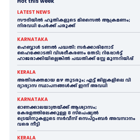
Hot this week
LATEST NEWS
സൗദിയിൽ ഹൂതികളുടെ മിസൈൽ ആക്രമണം;
നിരവധി പേർക്ക് പരുക്ക്
KARNATAKA
ഹെബ്ബാൾ ടണൽ പദ്ധതി: സർക്കാരിനോട്
ഹൈക്കോടതി വിശദീകരണം തേടി; റിപ്പോർട്ട്
ഹാജരാക്കിയില്ലെങ്കിൽ പദ്ധതിക്ക് സ്റ്റേ മുന്നറിയിപ്പ്
KERALA
അതിശക്തമായ മഴ തുടരും; എട്ട് ജി​ല്ല​ക​ളി​ലെ വി​
ദ്യാ​ഭ്യാ​സ സ്ഥാ​പ​ന​ങ്ങ​ൾ​ക്ക് ഇ​ന്ന് അ​വ​ധി
KARNATAKA
ഓണക്കാലയാത്രയ്ക്ക് ആശ്വാസം;
കേരളത്തിലേക്കുള്ള 8 സ്പെഷ്യൽ
ട്രെയിനുകളുടെ സർവീസ് സെപ്റ്റംബർ അവസാനം
വരെ നീട്ടി
KERALA