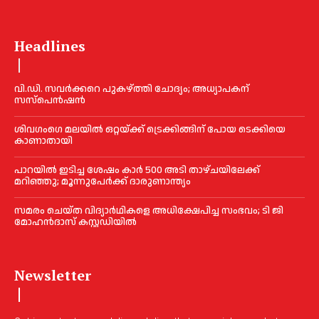
Headlines
വി.ഡി. സവർക്കറെ പുകഴ്ത്തി ചോദ്യം; അധ്യാപകന്
സസ്പെൻഷൻ
ശിവഗംഗെ മലയിൽ ഒറ്റയ്ക്ക് ട്രെക്കിങ്ങിന് പോയ ടെക്കിയെ
കാണാതായി
പാറയിൽ ഇടിച്ച ശേഷം കാർ 500 അടി താഴ്ചയിലേക്ക്
മറിഞ്ഞു; മൂന്നുപേർക്ക് ദാരുണാന്ത്യം
സമരം ചെയ്ത വിദ്യാര്‍ഥികളെ അധിക്ഷേപിച്ച സംഭവം; ടി ജി
മോഹന്‍ദാസ് കസ്റ്റഡിയിൽ
Newsletter