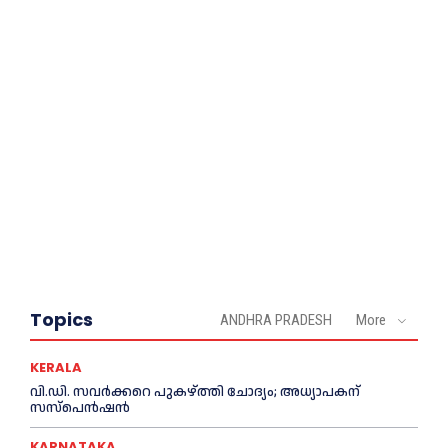
Topics
ANDHRA PRADESH
More
KERALA
വി.ഡി. സവർക്കറെ പുകഴ്ത്തി ചോദ്യം; അധ്യാപകന്
സസ്പെൻഷൻ
KARNATAKA