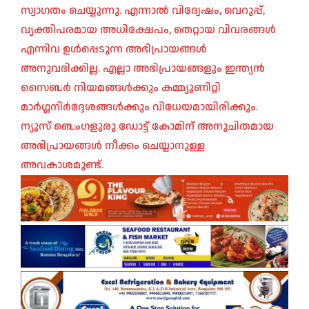
സ്വാഗതം ചെയ്യുന്നു. എന്നാൽ വിദ്വേഷം, വെറുപ്പ്,
വ്യക്തിപരമായ അധിക്ഷേപം, തെറ്റായ വിവരങ്ങൾ
എന്നിവ ഉൾപ്പെടുന്ന അഭിപ്രായങ്ങൾ
അനുവദിക്കില്ല. എല്ലാ അഭിപ്രായങ്ങളും ഇന്ത്യൻ
സൈബർ നിയമങ്ങൾക്കും കമ്മ്യൂണിറ്റി
മാർഗ്ഗനിർദ്ദേശങ്ങൾക്കും വിധേയമായിരിക്കും.
ന്യൂസ് ബെംഗളൂരു ഡോട്ട് കോമിന് അനുചിതമായ
അഭിപ്രായങ്ങൾ നീക്കം ചെയ്യാനുള്ള
അവകാശമുണ്ട്.