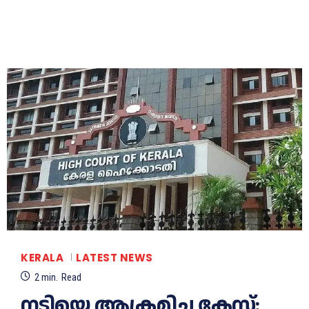
KERALA
LATEST NEWS
2
min.
Read
നടിയെ ആക്രമിച്ച കേസ്: