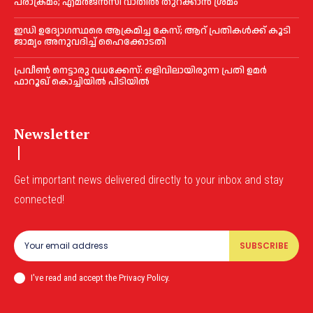
പരാക്രമം; എമര്‍ജൻസി വാതില്‍ തുറക്കാൻ ശ്രമം
ഇഡി ഉദ്യോഗസ്ഥരെ ആക്രമിച്ച കേസ്; ആറ് പ്രതികള്‍ക്ക് കൂടി
ജാമ്യം അനുവദിച്ച്‌ ഹൈക്കോടതി
പ്രവീണ്‍ നെട്ടാരു വധക്കേസ്: ഒളിവിലായിരുന്ന പ്രതി ഉമര്‍
ഫാറൂഖ് കൊച്ചിയില്‍ പിടിയില്‍
Newsletter
Get important news delivered directly to your inbox and stay
connected!
SUBSCRIBE
I've read and accept the Privacy Policy.