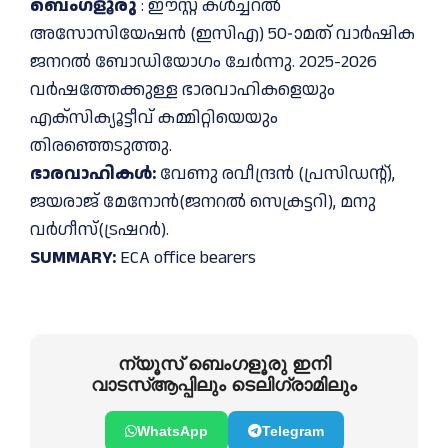
ബെംഗളൂരു
: ഈസ്റ്റ് കൾച്ചറൽ
അസോസിയേഷൻ (ഇസിഎ) 50-ാമത് വാർഷിക
ജനറൽ ബോഡിയോഗം ചേർന്നു. 2025-2026
വർഷത്തേക്കുള്ള ഭാരവാഹികളെയും
എക്സിക്യൂട്ടീവ് കമ്മിറ്റിയെയും
തിരഞ്ഞെടുത്തു.
ഭാരവാഹികൾ:
വേണു രവീന്ദ്രൻ (പ്രസിഡന്റ്),
ജയരാജ് മേനോൻ(ജനറല്‍ സെക്രട്ടറി), മനു
വർഗീസ്(ട്രഷറര്‍).
SUMMARY:
ECA office bearers
ന്യൂസ് ബെംഗളൂരു ഇനി
വാടസ്ആപ്പിലും ടെലിഗ്രാമിലും
WhatsApp
Telegram