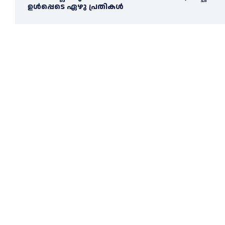
ഉള്‍പ്പെടെ ഏഴു പ്രതികള്‍