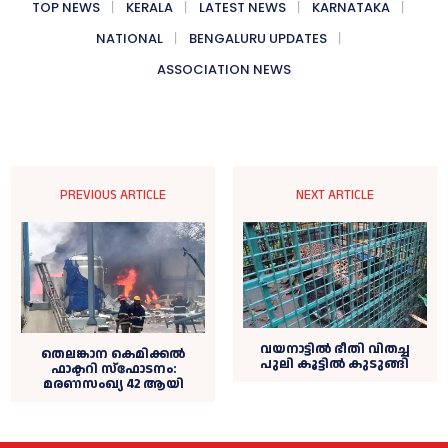
TOP NEWS
KERALA
LATEST NEWS
KARNATAKA
NATIONAL
BENGALURU UPDATES
ASSOCIATION NEWS
PREVIOUS ARTICLE
NEXT ARTICLE
വയനാട്ടില്‍ ഭീതി വിതച്ച
തെലങ്കാന കെമിക്കല്‍
പുലി കൂട്ടില്‍ കുടുങ്ങി
ഫാക്ടറി സ്ഫോടനം:
മരണസംഖ്യ 42 ആയി