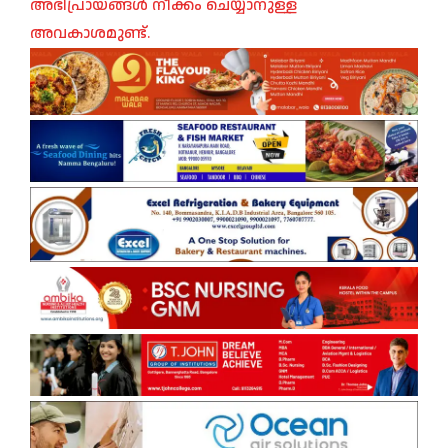
അഭിപ്രായങ്ങൾ നീക്കം ചെയ്യാനുള്ള
അവകാശമുണ്ട്.