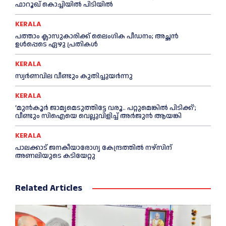
ഫാറൂഖ് കൊച്ചിയില്‍ പിടിയില്‍
KERALA
പത്താം ക്ലാസുകാരിക്ക് ലൈംഗിക പീഡനം; അച്ഛന്‍
ഉള്‍പ്പെടെ ഏഴു പ്രതികള്‍
KERALA
സ്വർണവില വീണ്ടും കുതിച്ചുയർന്നു
KERALA
‘മുൻ‌കൂര്‍ ജാമ്യമെടുത്തിട്ടേ വരൂ.. പറ്റുമെങ്കില്‍ പിടിക്ക്’;
വീണ്ടും സിഐയെ വെല്ലുവിളിച്ച്‌ അര്‍ജുന്‍ ആയങ്കി
KERALA
പാലക്കാട് ജനകീയാരോഗ്യ കേന്ദ്രത്തില്‍ നഴ്‌സിന്
അണലിയുടെ കടിയേറ്റു
Related Articles