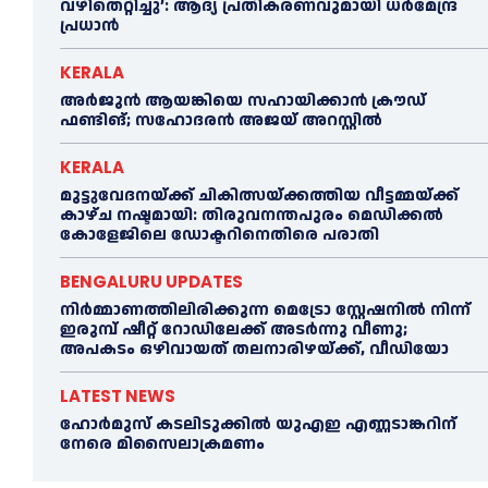
വഴിതെറ്റിച്ചു’: ആദ്യ പ്രതികരണവുമായി ധര്‍മേന്ദ്ര
പ്രധാൻ
KERALA
അര്‍ജുന്‍ ആയങ്കിയെ സഹായിക്കാൻ ക്രൗഡ്
ഫണ്ടിങ്; സഹോദരന്‍ അജയ് അറസ്റ്റില്‍
KERALA
മുട്ടുവേദനയ്ക്ക് ചികിത്സയ്ക്കത്തിയ വീട്ടമ്മയ്ക്ക്
കാഴ്ച നഷ്ടമായി: തിരുവനന്തപുരം മെഡിക്കല്‍
കോളേജിലെ ഡോക്ടറിനെതിരെ പരാതി
BENGALURU UPDATES
നിർമ്മാണത്തിലിരിക്കുന്ന മെട്രോ സ്റ്റേഷനിൽ നിന്ന്
ഇരുമ്പ് ഷീറ്റ് റോഡിലേക്ക് അടർന്നു വീണു;
അപകടം ഒഴിവായത് തലനാരിഴയ്ക്ക്, വീഡിയോ
LATEST NEWS
ഹോര്‍മുസ് കടലിടുക്കില്‍ യുഎഇ എണ്ണടാങ്കറിന്
നേരെ മിസൈലാക്രമണം