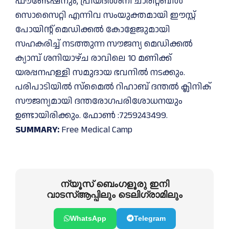
ഫൗണ്ടേഷനും, പ്രിയദർശനി ചാരിറ്റബിൾ
സൊസൈറ്റി എന്നിവ സംയുക്തമായി ഈസ്റ്റ്
പോയിന്റ് മെഡിക്കൽ കോളേജുമായി
സഹകരിച്ച് നടത്തുന്ന സൗജന്യ മെഡിക്കൽ
ക്യാമ്പ് ശനിയാഴ്ച രാവിലെ 10 മണിക്ക്
യരപ്പനഹള്ളി സമുദായ ഭവനിൽ നടക്കും.
പരിപാടിയിൽ സ്‌മൈൽ റിഹാബ് ദന്തൽ ക്ലിനിക്
സൗജന്യമായി ദന്തരോഗപരിശോധനയും
ഉണ്ടായിരിക്കും. ഫോൺ :7259243499.
SUMMARY:
Free Medical Camp
ന്യൂസ് ബെംഗളൂരു ഇനി
വാടസ്ആപ്പിലും ടെലിഗ്രാമിലും
WhatsApp
Telegram