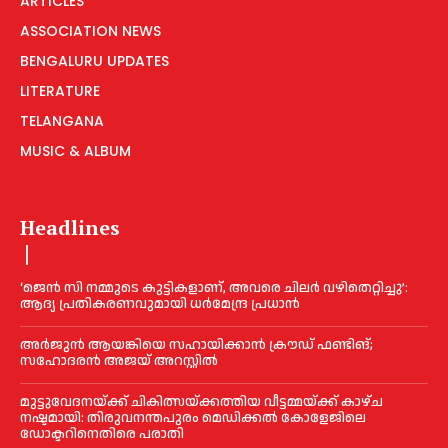
ARTICLES
ASSOCIATION NEWS
BENGALURU UPDATES
LITERATURE
TELANGANA
MUSIC & ALBUM
Headlines
‘ജെൻ സി നമ്മുടെ കുട്ടികളാണ്, അവരെ ചിലര്‍ വഴിതെറ്റിച്ചു’:
ആദ്യ പ്രതികരണവുമായി ധര്‍മേന്ദ്ര പ്രധാൻ
അര്‍ജുന്‍ ആയങ്കിയെ സഹായിക്കാൻ ക്രൗഡ് ഫണ്ടിങ്;
സഹോദരന്‍ അജയ് അറസ്റ്റില്‍
മുട്ടുവേദനയ്ക്ക് ചികിത്സയ്ക്കത്തിയ വീട്ടമ്മയ്ക്ക് കാഴ്ച
നഷ്ടമായി: തിരുവനന്തപുരം മെഡിക്കല്‍ കോളേജിലെ
ഡോക്ടറിനെതിരെ പരാതി