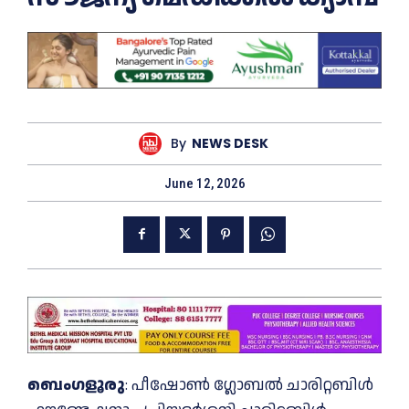
By
NEWS DESK
June 12, 2026
ബെംഗളൂരു
: പീഷോൺ ഗ്ലോബൽ ചാരിറ്റബിൾ