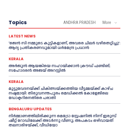
Topics
ANDHRA PRADESH
More
LATEST NEWS
‘ജെൻ സി നമ്മുടെ കുട്ടികളാണ്, അവരെ ചിലര്‍ വഴിതെറ്റിച്ചു’:
ആദ്യ പ്രതികരണവുമായി ധര്‍മേന്ദ്ര പ്രധാൻ
KERALA
അര്‍ജുന്‍ ആയങ്കിയെ സഹായിക്കാൻ ക്രൗഡ് ഫണ്ടിങ്;
സഹോദരന്‍ അജയ് അറസ്റ്റില്‍
KERALA
മുട്ടുവേദനയ്ക്ക് ചികിത്സയ്ക്കത്തിയ വീട്ടമ്മയ്ക്ക് കാഴ്ച
നഷ്ടമായി: തിരുവനന്തപുരം മെഡിക്കല്‍ കോളേജിലെ
ഡോക്ടറിനെതിരെ പരാതി
BENGALURU UPDATES
നിർമ്മാണത്തിലിരിക്കുന്ന മെട്രോ സ്റ്റേഷനിൽ നിന്ന് ഇരുമ്പ്
ഷീറ്റ് റോഡിലേക്ക് അടർന്നു വീണു; അപകടം ഒഴിവായത്
തലനാരിഴയ്ക്ക്, വീഡിയോ