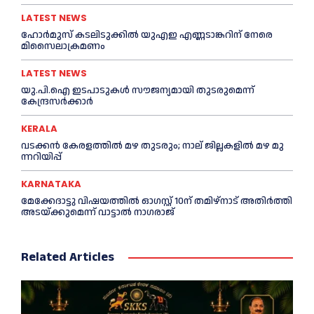
LATEST NEWS
ഹോര്‍മുസ് കടലിടുക്കില്‍ യുഎഇ എണ്ണടാങ്കറിന് നേരെ
മിസൈലാക്രമണം
LATEST NEWS
യു.പി.ഐ ഇടപാടുകൾ സൗജന്യമായി തുടരുമെന്ന്
കേന്ദ്രസർക്കാർ
KERALA
വ​ട​ക്ക​ൻ കേരളത്തില്‍ മഴ തുടരും; നാ​ല് ജി​ല്ല​ക​ളി​ൽ മ​ഴ മു​
ന്ന​റി​യി​പ്പ്
KARNATAKA
മേക്കേദാട്ടു വിഷയത്തിൽ ഓഗസ്റ്റ് 10ന് തമിഴ്നാട് അതിർത്തി
അടയ്ക്കുമെന്ന് വാട്ടാൽ നാഗരാജ്
Related Articles