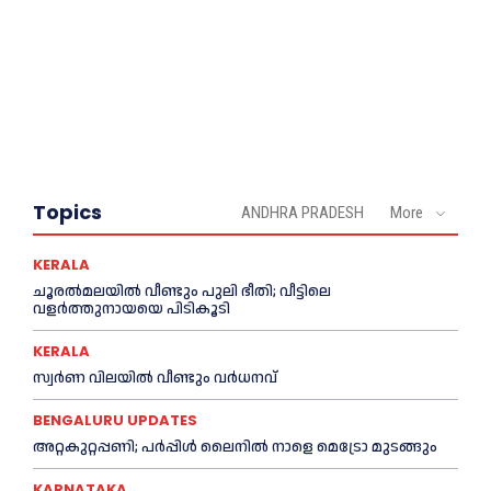
Topics
ANDHRA PRADESH
More
KERALA
ചൂരല്‍മലയില്‍ വീണ്ടും പുലി ഭീതി; വീട്ടിലെ
വളര്‍ത്തുനായയെ പിടികൂടി
KERALA
സ്വർണ വിലയില്‍ വീണ്ടും വർധനവ്
BENGALURU UPDATES
അറ്റകുറ്റപ്പണി; പർപ്പിൾ ലൈനില്‍ നാളെ മെട്രോ മുടങ്ങും
KARNATAKA