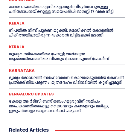
കർണാടകയിലെ എസ്.ഐ.ആർ; വീടുതോറുമുള്ള
പരിശോധനയ്ക്കുള്ള സമയപരിധി ഓഗസ്റ്റ് 17 വരെ നീട്ടി
KERALA
നിപയില്‍ നിന്ന് പൂര്‍ണ മുക്തി; മെഡിക്കല്‍ കോളജില്‍
ചികിത്സയിലായിരുന്ന 43കാരന്‍ വീട്ടിലേക്ക് മടങ്ങി
KERALA
മുഖ്യമന്ത്രിക്കെതിരെ പോസ്റ്റ്; അര്‍ജുൻ
ആയെങ്കിക്കെതിരെ വീണ്ടും കേസെടുത്ത് പോലീസ്
KARNATAKA
ദൃശ്യം മോഡലിൽ സഹോദരനെ കൊലപ്പെടുത്തിയ കേസിൽ
പ്രതിക്ക് ജീവപര്യന്തം; മൃതദേഹം വീടിനടിയിൽ കുഴിച്ചുമൂടി
BENGALURU UPDATES
കേരള ആർടിസി ബസ് ബെംഗളൂരുവിന് സമീപം
അപകടത്തിൽപ്പെട്ടു; ഡ്രൈവറും കണ്ടക്ടറും മരിച്ചു,
ഇരുപതോളം യാത്രക്കാർക്ക് പരുക്ക്
Related Articles