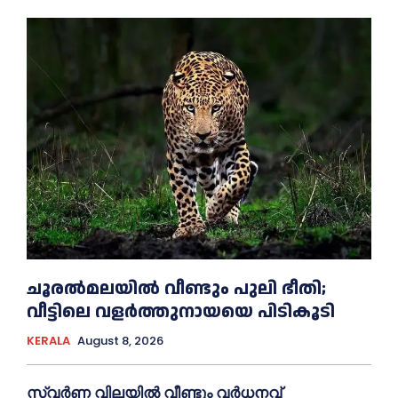
ചൂരല്‍മലയില്‍ വീണ്ടും പുലി ഭീതി;
വീട്ടിലെ വളര്‍ത്തുനായയെ പിടികൂടി
KERALA
August 8, 2026
സ്വർണ വിലയില്‍ വീണ്ടും വർധനവ്