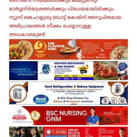
സൈബർ നിയമങ്ങൾക്കും കമ്മ്യൂണിറ്റി
മാർഗ്ഗനിർദ്ദേശങ്ങൾക്കും വിധേയമായിരിക്കും.
ന്യൂസ് ബെംഗളൂരു ഡോട്ട് കോമിന് അനുചിതമായ
അഭിപ്രായങ്ങൾ നീക്കം ചെയ്യാനുള്ള
അവകാശമുണ്ട്.