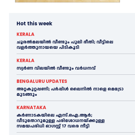
Hot this week
KERALA
ചൂരല്‍മലയില്‍ വീണ്ടും പുലി ഭീതി; വീട്ടിലെ
വളര്‍ത്തുനായയെ പിടികൂടി
KERALA
സ്വർണ വിലയില്‍ വീണ്ടും വർധനവ്
BENGALURU UPDATES
അറ്റകുറ്റപ്പണി; പർപ്പിൾ ലൈനില്‍ നാളെ മെട്രോ
മുടങ്ങും
KARNATAKA
കർണാടകയിലെ എസ്.ഐ.ആർ;
വീടുതോറുമുള്ള പരിശോധനയ്ക്കുള്ള
സമയപരിധി ഓഗസ്റ്റ് 17 വരെ നീട്ടി