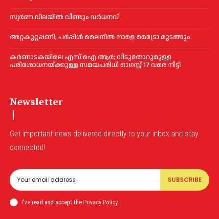
സ്വർണ വിലയില്‍ വീണ്ടും വർധനവ്
അറ്റകുറ്റപ്പണി; പർപ്പിൾ ലൈനില്‍ നാളെ മെട്രോ മുടങ്ങും
കർണാടകയിലെ എസ്.ഐ.ആർ; വീടുതോറുമുള്ള
പരിശോധനയ്ക്കുള്ള സമയപരിധി ഓഗസ്റ്റ് 17 വരെ നീട്ടി
Newsletter
Get important news delivered directly to your inbox and stay
connected!
SUBSCRIBE
I've read and accept the Privacy Policy.