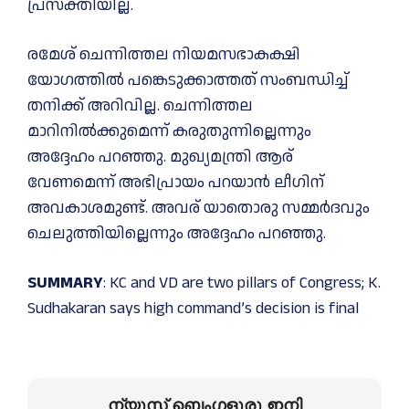
പ്രസക്തിയില്ല.
രമേശ് ചെന്നിത്തല നിയമസഭാകക്ഷി
യോഗത്തില്‍ പങ്കെടുക്കാത്തത് സംബന്ധിച്ച്‌
തനിക്ക് അറിവില്ല. ചെന്നിത്തല
മാറിനില്‍ക്കുമെന്ന് കരുതുന്നില്ലെന്നും
അദ്ദേഹം പറഞ്ഞു. മുഖ്യമന്ത്രി ആര്
വേണമെന്ന് അഭിപ്രായം പറയാൻ ലീഗിന്
അവകാശമുണ്ട്. അവര് യാതൊരു സമ്മർദവും
ചെലുത്തിയില്ലെന്നും അദ്ദേഹം പറഞ്ഞു.
SUMMARY
: KC and VD are two pillars of Congress; K.
Sudhakaran says high command’s decision is final
ന്യൂസ് ബെംഗളൂരു ഇനി