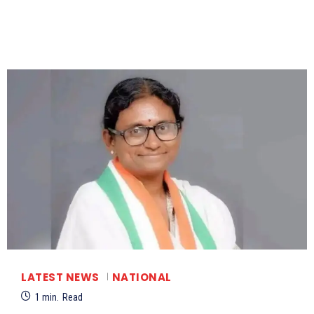
LATEST NEWS
NATIONAL
1
min.
Read