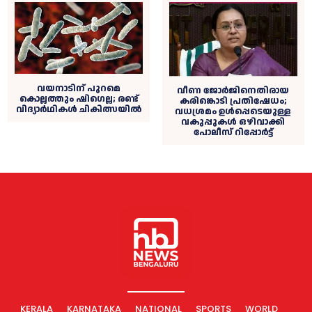
വയനാടിന് പുറമെ
വീണ ജോര്‍ജിനെതിരായ
കൊല്ലത്തും ഷിഗെല്ല; രണ്ട്
കരിങ്കൊടി പ്രതിഷേധം;
വിദ്യാര്‍ഥികള്‍ ചികിത്സയില്‍
വധശ്രമം ഉള്‍പ്പെടെയുള്ള
വകുപ്പുകള്‍ ഒഴിവാക്കി
പോലീസ് റിപ്പോര്‍ട്ട്
KERALA
KARNATAKA
NATIONAL
SPORTS
WORLD