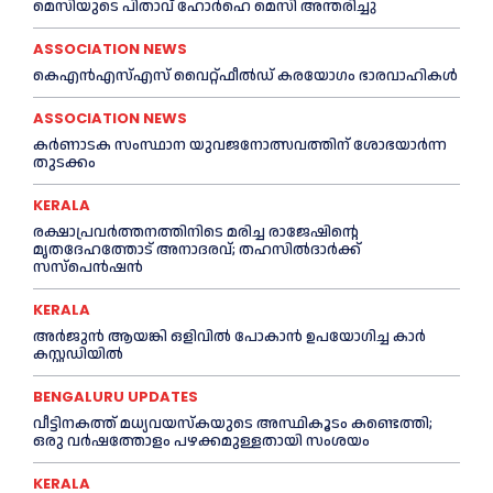
മെ​സിയുടെ പിതാവ് ഹോർഹെ മെ​സി അന്തരിച്ചു
ASSOCIATION NEWS
കെഎൻഎസ്എസ് വൈറ്റ്ഫീൽഡ് കരയോഗം ഭാരവാഹികള്‍
ASSOCIATION NEWS
കര്‍ണാടക സംസ്ഥാന യുവജനോത്സവത്തിന് ശോഭയാർന്ന
തുടക്കം
KERALA
രക്ഷാപ്രവർത്തനത്തിനിടെ മരിച്ച രാജേഷിന്റെ
മൃതദേഹത്തോട് അനാദരവ്; തഹസിൽദാർക്ക്
സസ്പെൻഷൻ
KERALA
അര്‍ജുന്‍ ആയങ്കി ഒളിവില്‍ പോകാന്‍ ഉപയോഗിച്ച കാര്‍
കസ്റ്റഡിയില്‍
BENGALURU UPDATES
വീട്ടിനകത്ത് മധ്യവയസ്കയുടെ അസ്ഥികൂടം കണ്ടെത്തി;
ഒരു വര്‍ഷത്തോളം പഴക്കമുള്ളതായി സംശയം
KERALA