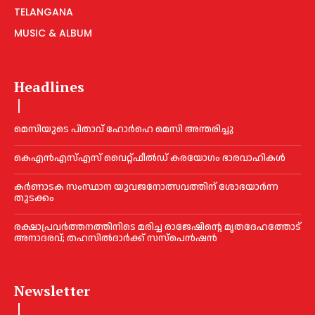
TELANGANA
MUSIC & ALBUM
Headlines
മെ​സിയുടെ പിതാവ് ഹോർഹെ മെ​സി അന്തരിച്ചു
കെഎൻഎസ്എസ് വൈറ്റ്ഫീൽഡ് കരയോഗം ഭാരവാഹികള്‍
കര്‍ണാടക സംസ്ഥാന യുവജനോത്സവത്തിന് ശോഭയാർന്ന
തുടക്കം
രക്ഷാപ്രവർത്തനത്തിനിടെ മരിച്ച രാജേഷിന്റെ മൃതദേഹത്തോട്
അനാദരവ്; തഹസിൽദാർക്ക് സസ്പെൻഷൻ
Newsletter