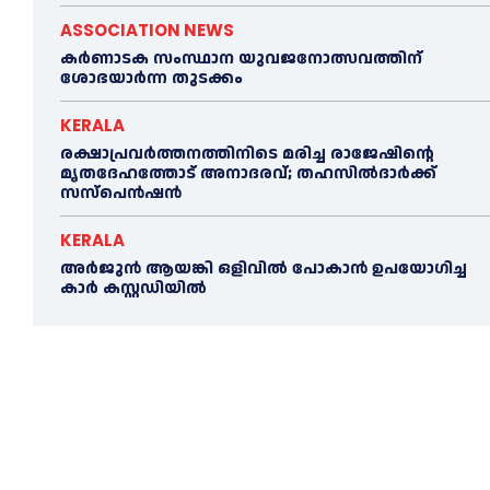
ASSOCIATION NEWS
കര്‍ണാടക സംസ്ഥാന യുവജനോത്സവത്തിന്
ശോഭയാർന്ന തുടക്കം
KERALA
രക്ഷാപ്രവർത്തനത്തിനിടെ മരിച്ച രാജേഷിന്റെ
മൃതദേഹത്തോട് അനാദരവ്; തഹസിൽദാർക്ക്
സസ്പെൻഷൻ
KERALA
അര്‍ജുന്‍ ആയങ്കി ഒളിവില്‍ പോകാന്‍ ഉപയോഗിച്ച
കാര്‍ കസ്റ്റഡിയില്‍