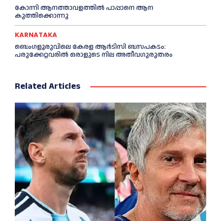
കോന്നി ആനത്താവളത്തില്‍ പാപ്പാനെ ആന
കുത്തിക്കൊന്നു
KARNATAKA
ബെംഗളൂരുവിലെ കേരള ആര്‍ടിസി ബസപകടം:
പരുക്കേറ്റവരില്‍ ഒരാളുടെ നില അതീവഗുരുതരം
Related Articles