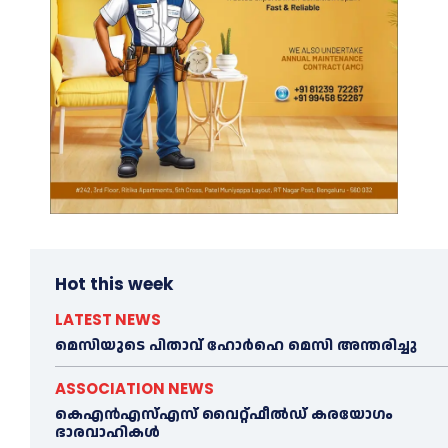
Hot this week
LATEST NEWS
മെ​സിയുടെ പിതാവ് ഹോർഹെ മെ​സി അന്തരിച്ചു
ASSOCIATION NEWS
കെഎൻഎസ്എസ് വൈറ്റ്ഫീൽഡ് കരയോഗം
ഭാരവാഹികള്‍