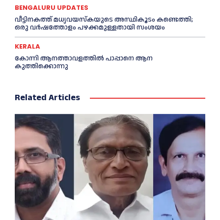
BENGALURU UPDATES
വീട്ടിനകത്ത് മധ്യവയസ്കയുടെ അസ്ഥികൂടം കണ്ടെത്തി;
ഒരു വര്‍ഷത്തോളം പഴക്കമുള്ളതായി സംശയം
KERALA
കോന്നി ആനത്താവളത്തില്‍ പാപ്പാനെ ആന
കുത്തിക്കൊന്നു
Related Articles