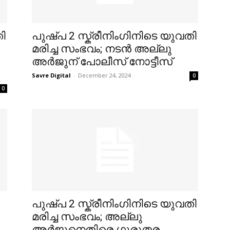
ി
പുഷ്പ 2 സ്ക്രീനിംഗിനിടെ യുവതി
മരിച്ച സംഭവം; നടൻ അല്ലു
അർജുന് പോലീസ് നോട്ടീസ്
Savre Digital
-
December 24, 2024
0
0
പുഷ്പ 2 സ്ക്രീനിംഗിനിടെ യുവതി
മരിച്ച സംഭവം; അല്ലു
അർജുനെതിരെ ഗുരുതര