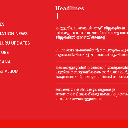
Headlines
ES
കണ്ണൂരിലും അവധി, ആറ് ജില്ലകളിലെ
വിദ്യാഭ്യാസ സ്ഥാപനങ്ങൾക്ക് നാളെ അവധ
IATION NEWS
ജില്ലകളിൽ ഓറഞ്ച് അലർട്ട്
LURU UPDATES
ഗംഗാ രാജവംശത്തിന്റെ പൈതൃകം പൂ
TURE
പുനരാവിഷ്‌കരിച്ച് ലാൽബാഗ് പുഷ്പമ
GANA
ബെംഗളൂരുവിൽ ലാൽബാഗ് മാതൃകയിൽ 
 & ALBUM
പുതിയ ബൊട്ടാണിക്കൽ ഗാർഡനുകൾ
കേന്ദ്രത്തിന്റെ അനുമതി തേടി സർക്ക
ജലക്ഷാമം ഒഴിവാകും; തുംഗഭദ്ര
അണക്കെട്ടിലേക്ക് ഒരു ലക്ഷം ക്യുസെ
അധികം മഴവെള്ളമെത്തി