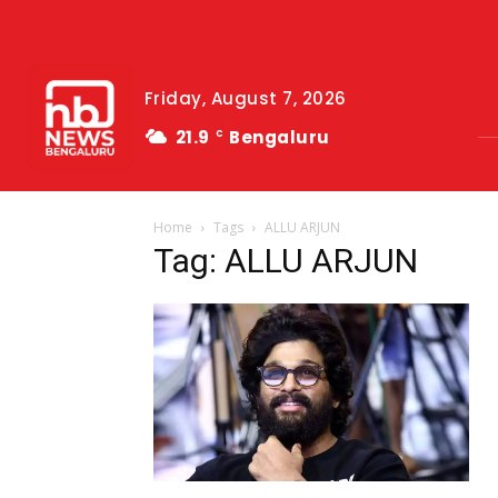
Friday, August 7, 2026
21.9
Bengaluru
C
Home
Tags
ALLU ARJUN
Tag: ALLU ARJUN