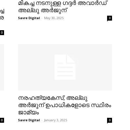
മികച്ച നടനുള്ള ഗദ്ദര്‍ അവാര്‍ഡ്
്ച
അല്ലു അര്‍ജുന്
രെ
Savre Digital
-
May 30, 2025
0
0
നരഹത്യകേസ്‌; അല്ലു
അര്‍ജുന് ഉപാധികളോടെ സ്ഥിരം
ജാമ്യം
Savre Digital
-
January 3, 2025
0
0