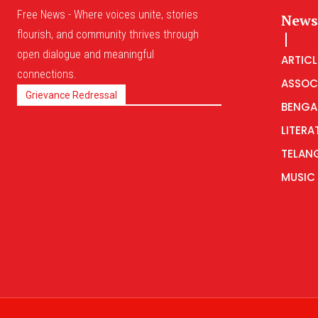
Free News - Where voices unite, stories
News
flourish, and community thrives through
open dialogue and meaningful
ARTICL
connections.
ASSOC
Grievance Redressal
BENGA
LITERA
TELAN
MUSIC