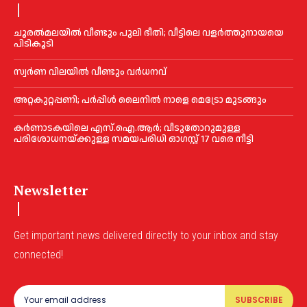
ചൂരല്‍മലയില്‍ വീണ്ടും പുലി ഭീതി; വീട്ടിലെ വളര്‍ത്തുനായയെ
പിടികൂടി
സ്വർണ വിലയില്‍ വീണ്ടും വർധനവ്
അറ്റകുറ്റപ്പണി; പർപ്പിൾ ലൈനില്‍ നാളെ മെട്രോ മുടങ്ങും
കർണാടകയിലെ എസ്.ഐ.ആർ; വീടുതോറുമുള്ള
പരിശോധനയ്ക്കുള്ള സമയപരിധി ഓഗസ്റ്റ് 17 വരെ നീട്ടി
Newsletter
Get important news delivered directly to your inbox and stay
connected!
SUBSCRIBE