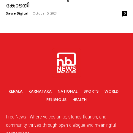
കോടതി
Savre Digital
-
October 5, 2024
0
KERALA
KARNATAKA
NATIONAL
SPORTS
WORLD
RELIGIOUS
HEALTH
Free News - Where voices unite, stories flourish, and
community thrives through open dialogue and meaningful