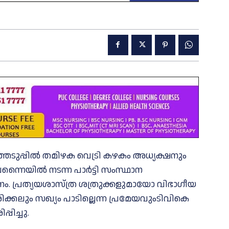
ഞെടുപ്പില്‍ തമിഴക വെട്രി കഴകം അധ്യക്ഷനും
ന്നൈയില്‍ നടന്ന പാർട്ടി സംസ്ഥാന
നം. പ്രത്യയശാസ്ത്ര ശത്രുക്കളുമായോ വിഭാഗീയ
കലും സഖ്യം പാടില്ലെന്ന പ്രമേയവുംടിവികെ
പിച്ചു.