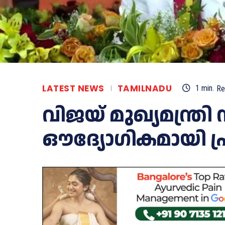
LATEST NEWS
TAMILNADU
1
min.
Re
വിജയ് മുഖ്യമന്ത്രി 
ഔദ്യോഗികമായി പ്രഖ്