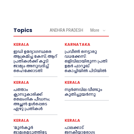
Topics
ANDHRA PRADESH
More
KERALA
KARNATAKA
ഇഡി ഉദ്യോഗസ്ഥരെ
പ്രവീണ്‍ നെട്ടാരു
ആക്രമിച്ച കേസ്; ആറ്
വധക്കേസ്:
പ്രതികള്‍ക്ക് കൂടി
ഒളിവിലായിരുന്ന പ്രതി
ജാമ്യം അനുവദിച്ച്‌
ഉമര്‍ ഫാറൂഖ്
ഹൈക്കോടതി
കൊച്ചിയില്‍ പിടിയില്‍
KERALA
KERALA
പത്താം
സ്വർണവില വീണ്ടും
ക്ലാസുകാരിക്ക്
കുതിച്ചുയർന്നു
ലൈംഗിക പീഡനം;
അച്ഛന്‍ ഉള്‍പ്പെടെ
ഏഴു പ്രതികള്‍
KERALA
KERALA
‘മുൻ‌കൂര്‍
പാലക്കാട്
ജാമ്യമെടുത്തിട്ടേ
ജനകീയാരോഗ്യ