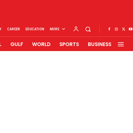
Y
CAREER
EDUCATION
MORE
L
GULF
WORLD
SPORTS
BUSINESS