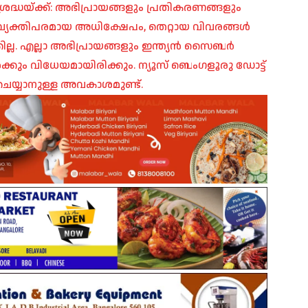
രദ്ധയ്ക്ക്: അഭിപ്രായങ്ങളും പ്രതികരണങ്ങളും
പ്, വ്യക്തിപരമായ അധിക്ഷേപം, തെറ്റായ വിവരങ്ങൾ
ില്ല. എല്ലാ അഭിപ്രായങ്ങളും ഇന്ത്യൻ സൈബർ
ങൾക്കും വിധേയമായിരിക്കും. ന്യൂസ് ബെംഗളൂരു ഡോട്ട്
െയ്യാനുള്ള അവകാശമുണ്ട്.