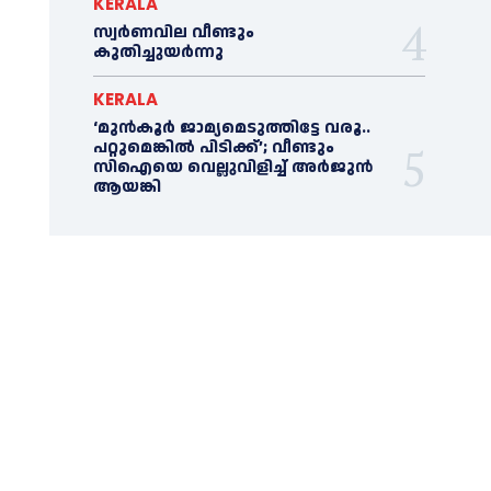
KERALA
സ്വർണവില വീണ്ടും
കുതിച്ചുയർന്നു
KERALA
‘മുൻ‌കൂര്‍ ജാമ്യമെടുത്തിട്ടേ വരൂ..
പറ്റുമെങ്കില്‍ പിടിക്ക്’; വീണ്ടും
സിഐയെ വെല്ലുവിളിച്ച്‌ അര്‍ജുന്‍
ആയങ്കി