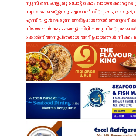
ന്യൂസ് ബെംഗളൂരു ഡോട്ട് കോം വായനക്കാരുടെ ശ്
സ്വാഗതം ചെയ്യുന്നു. എന്നാൽ വിദ്വേഷം, വെറുപ്
എന്നിവ ഉൾപ്പെടുന്ന അഭിപ്രായങ്ങൾ അനുവദിക്ക
നിയമങ്ങൾക്കും കമ്മ്യൂണിറ്റി മാർഗ്ഗനിർദ്ദേശങ്
കോമിന് അനുചിതമായ അഭിപ്രായങ്ങൾ നീക്കം ച