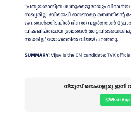
‘പ്രത്യയശാസ്ത്ര ശത്രുക്കളുമായും വിഭാഗ
സഖ്യമില്ല. ബിജെപി ജനങ്ങളെ മതത്തിന്റെ പേരി
ജനങ്ങള്‍ക്കിടയില്‍ ഭിന്നത വളർത്താൻ പ്രോ
വിഷലിപ്തമായ ശ്രമങ്ങള്‍ മറ്റെവിടെയെങ്കിലു
നടക്കില്ല’ യോഗത്തില്‍ വിജയ് പറഞ്ഞു.
SUMMARY
: Vijay is the CM candidate; TVK offici
ന്യൂസ് ബെംഗളൂരു ഇനി വാ
WhatsApp