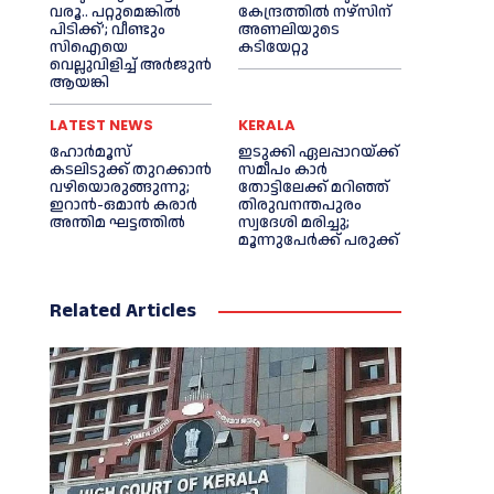
വരൂ.. പറ്റുമെങ്കില്‍
കേന്ദ്രത്തില്‍ നഴ്‌സിന്
പിടിക്ക്’; വീണ്ടും
അണലിയുടെ
സിഐയെ
കടിയേറ്റു
വെല്ലുവിളിച്ച്‌ അര്‍ജുന്‍
ആയങ്കി
LATEST NEWS
KERALA
ഹോർമൂസ്
ഇടുക്കി ഏലപ്പാറയ്ക്ക്
കടലിടുക്ക് തുറക്കാൻ
സമീപം കാര്‍
വഴിയൊരുങ്ങുന്നു;
തോട്ടിലേക്ക് മറിഞ്ഞ്
ഇറാൻ-ഒമാൻ കരാർ
തിരുവനന്തപുരം
അന്തിമ ഘട്ടത്തിൽ
സ്വദേശി മരിച്ചു;
മൂന്നുപേര്‍ക്ക് പരുക്ക്
Related Articles