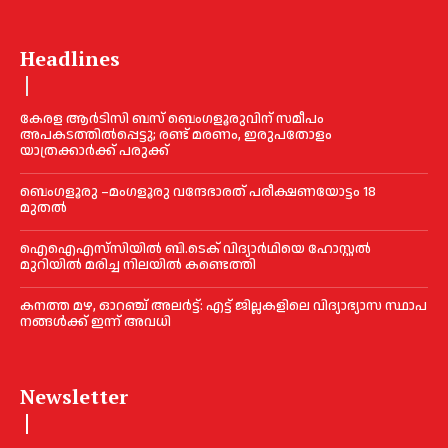
Headlines
കേരള ആർടിസി ബസ് ബെംഗളൂരുവിന് സമീപം
അപകടത്തിൽപ്പെട്ടു; രണ്ട് മരണം, ഇരുപതോളം
യാത്രക്കാർക്ക് പരുക്ക്
ബെംഗളൂരു –മംഗളൂരു വന്ദേഭാരത് പരീക്ഷണയോട്ടം 18
മുതൽ
ഐഐഎസ്‌സിയിൽ ബി.ടെക് വിദ്യാർഥിയെ ഹോസ്റ്റൽ
മുറിയിൽ മരിച്ച നിലയിൽ കണ്ടെത്തി
ക​ന​ത്ത മ​ഴ, ഓറഞ്ച് അലർട്ട്: എ​ട്ട് ജി​ല്ല​ക​ളി​ലെ വി​ദ്യാ​ഭ്യാ​സ സ്ഥാ​പ​
ന​ങ്ങ​ൾ​ക്ക് ഇ​ന്ന് അ​വ​ധി
Newsletter