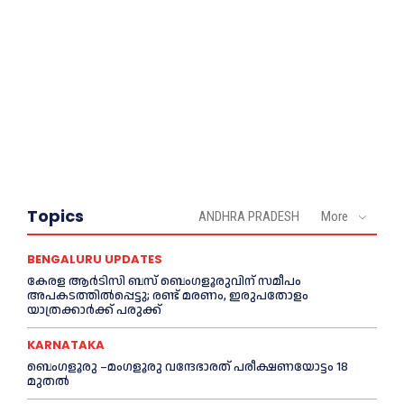
Topics
ANDHRA PRADESH
More
BENGALURU UPDATES
കേരള ആർടിസി ബസ് ബെംഗളൂരുവിന് സമീപം
അപകടത്തിൽപ്പെട്ടു; രണ്ട് മരണം, ഇരുപതോളം
യാത്രക്കാർക്ക് പരുക്ക്
KARNATAKA
ബെംഗളൂരു –മംഗളൂരു വന്ദേഭാരത് പരീക്ഷണയോട്ടം 18
മുതൽ