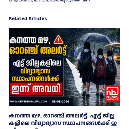
കസ്റ്റഡിയില്‍; പിടിയിലായത് തൃശൂരില്‍ നിന്ന്
Related Articles
ക​ന​ത്ത മ​ഴ, ഓറഞ്ച് അലർട്ട്: എ​ട്ട് ജി​ല്ല​
ക​ളി​ലെ വി​ദ്യാ​ഭ്യാ​സ സ്ഥാ​പ​ന​ങ്ങ​ൾ​ക്ക് ഇ​