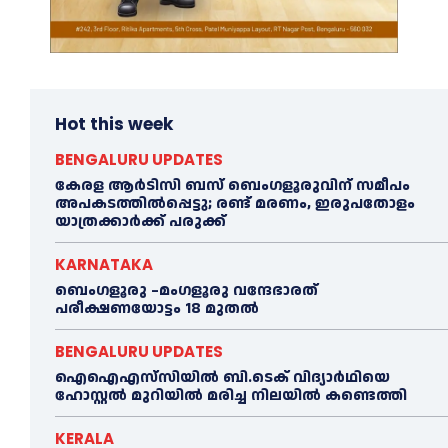
Hot this week
BENGALURU UPDATES
കേരള ആർടിസി ബസ് ബെംഗളൂരുവിന് സമീപം
അപകടത്തിൽപ്പെട്ടു; രണ്ട് മരണം, ഇരുപതോളം
യാത്രക്കാർക്ക് പരുക്ക്
KARNATAKA
ബെംഗളൂരു –മംഗളൂരു വന്ദേഭാരത്
പരീക്ഷണയോട്ടം 18 മുതൽ
BENGALURU UPDATES
ഐഐഎസ്‌സിയിൽ ബി.ടെക് വിദ്യാർഥിയെ
ഹോസ്റ്റൽ മുറിയിൽ മരിച്ച നിലയിൽ കണ്ടെത്തി
KERALA