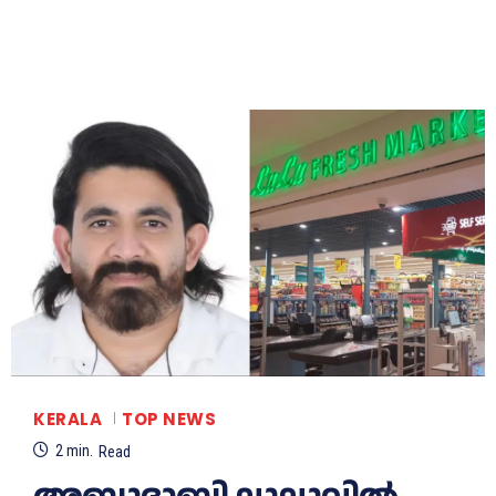
KERALA
TOP NEWS
2
min.
Read