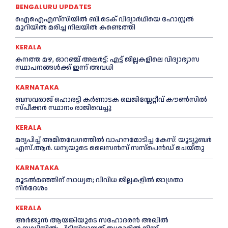
BENGALURU UPDATES
ഐഐഎസ്‌സിയിൽ ബി.ടെക് വിദ്യാർഥിയെ ഹോസ്റ്റൽ
മുറിയിൽ മരിച്ച നിലയിൽ കണ്ടെത്തി
KERALA
ക​ന​ത്ത മ​ഴ, ഓറഞ്ച് അലർട്ട്: എ​ട്ട് ജി​ല്ല​ക​ളി​ലെ വി​ദ്യാ​ഭ്യാ​സ
സ്ഥാ​പ​ന​ങ്ങ​ൾ​ക്ക് ഇ​ന്ന് അ​വ​ധി
KARNATAKA
ബസവരാജ് ഹൊരട്ടി കർണാടക ലെജിസ്ലേറ്റീവ് കൗൺസിൽ
സ്പീക്കർ സ്ഥാനം രാജിവെച്ചു
KERALA
മദ്യപിച്ച് അമിതവേഗത്തിൽ വാഹനമോടിച്ച കേസ്: യൂട്യൂബർ
എസ്.ആർ. ധന്യയുടെ ലൈസൻസ് സസ്‌പെൻഡ് ചെയ്തു
KARNATAKA
മൂടൽമഞ്ഞിന് സാധ്യത; വിവിധ ജില്ലകളിൽ ജാഗ്രതാ
നിർദേശം
KERALA
അര്‍ജുന്‍ ആയങ്കിയുടെ സഹോദരന്‍ അഖില്‍