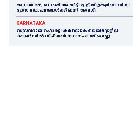
ക​ന​ത്ത മ​ഴ, ഓറഞ്ച് അലർട്ട്: എ​ട്ട് ജി​ല്ല​ക​ളി​ലെ വി​ദ്യാ​
ഭ്യാ​സ സ്ഥാ​പ​ന​ങ്ങ​ൾ​ക്ക് ഇ​ന്ന് അ​വ​ധി
KARNATAKA
ബസവരാജ് ഹൊരട്ടി കർണാടക ലെജിസ്ലേറ്റീവ്
കൗൺസിൽ സ്പീക്കർ സ്ഥാനം രാജിവെച്ചു