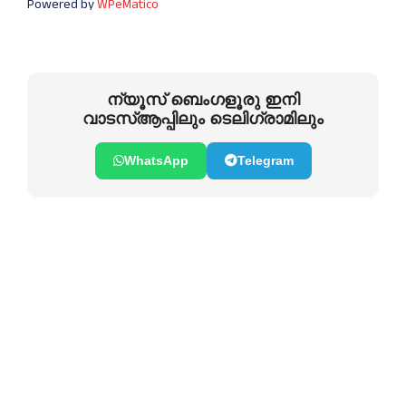
Powered by
WPeMatico
ന്യൂസ് ബെംഗളൂരു ഇനി
വാടസ്ആപ്പിലും ടെലിഗ്രാമിലും
WhatsApp
Telegram