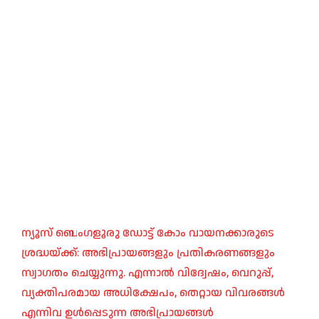
ന്യൂസ് ബെംഗളൂരു ഡോട്ട് കോം വായനക്കാരുടെ
ശ്രദ്ധയ്ക്ക്: അഭിപ്രായങ്ങളും പ്രതികരണങ്ങളും
സ്വാഗതം ചെയ്യുന്നു. എന്നാൽ വിദ്വേഷം, വെറുപ്പ്,
വ്യക്തിപരമായ അധിക്ഷേപം, തെറ്റായ വിവരങ്ങൾ
എന്നിവ ഉൾപ്പെടുന്ന അഭിപ്രായങ്ങൾ