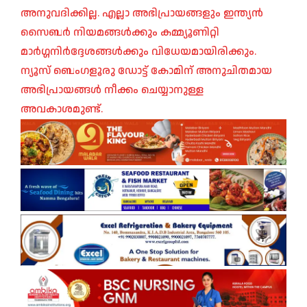
അനുവദിക്കില്ല. എല്ലാ അഭിപ്രായങ്ങളും ഇന്ത്യൻ
സൈബർ നിയമങ്ങൾക്കും കമ്മ്യൂണിറ്റി
മാർഗ്ഗനിർദ്ദേശങ്ങൾക്കും വിധേയമായിരിക്കും.
ന്യൂസ് ബെംഗളൂരു ഡോട്ട് കോമിന് അനുചിതമായ
അഭിപ്രായങ്ങൾ നീക്കം ചെയ്യാനുള്ള
അവകാശമുണ്ട്.