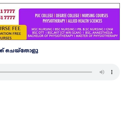
്ക് ചെയ്തോളു