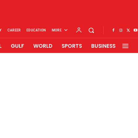
Y
CAREER
EDUCATION
MORE
L
GULF
WORLD
SPORTS
BUSINESS