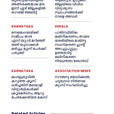
ഒറ്റപ്പെട്ടയിടങ്ങളില്‍
ആലപ്പുഴ, ഇടുക്കി
അതിശക്തമായ മഴ;
ജില്ലയിലെ വിവിധ
ഇന്ന് ഏഴ് ജില്ലകളില്‍
വിദ്യാഭ്യാസ
ഓറഞ്ച് അലര്‍ട്ട്
സ്ഥാപനങ്ങള്‍ക്ക്
നാളെ അവധി
KARNATAKA
KERALA
നെലമംഗലയ്ക്ക്
പാരിസ്ഥിതിക
സമീപം താർ
മലിനീകരണം; താമര
എസ്‌.യു.വി മറിഞ്ഞ്
ശേരിയിലെ മാലിന്യ
രണ്ട് യുവാക്കൾ
സംസ്കരണ പ്ലാന്റ്
മരിച്ചു; മൂന്ന് പേർക്ക്
അടച്ചുപൂട്ടും,
പരുക്ക്
ഉത്തരവിട്ട്
മലിനീകരണ
നിയന്ത്രണ ബോർഡ്
KARNATAKA
ASSOCIATION NEWS
മംഗളുരുവില്‍
സൗജന്യ മെഡിക്കല്‍,
കറുത്ത ഷൂസ്
ഹൃദ്രോഗ നിര്‍ണയ
ധരിച്ചതിന് മലയാളി
ക്യാമ്പ് സംഘടിപ്പിച്ചു
വിദ്യാര്‍ഥികള്‍ക്ക്
ക്രൂരമര്‍ദനം; ആറു
പേര്‍ക്കെതിരെ കേസ്
Related Articles