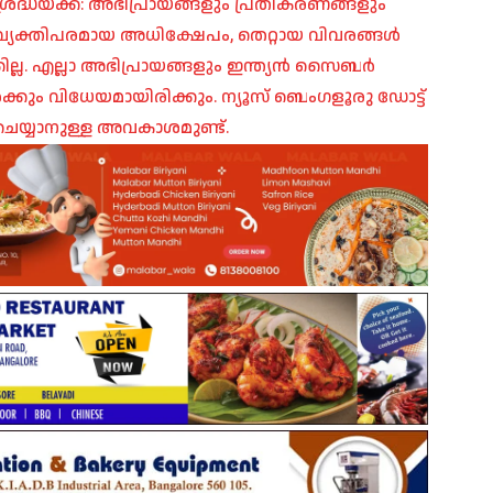
രദ്ധയ്ക്ക്: അഭിപ്രായങ്ങളും പ്രതികരണങ്ങളും
പ്, വ്യക്തിപരമായ അധിക്ഷേപം, തെറ്റായ വിവരങ്ങൾ
ില്ല. എല്ലാ അഭിപ്രായങ്ങളും ഇന്ത്യൻ സൈബർ
ങൾക്കും വിധേയമായിരിക്കും. ന്യൂസ് ബെംഗളൂരു ഡോട്ട്
െയ്യാനുള്ള അവകാശമുണ്ട്.