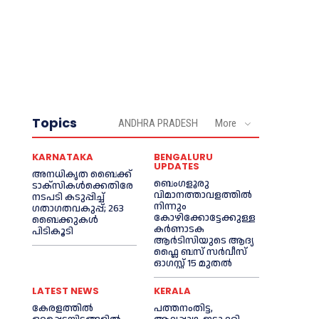
Topics
ANDHRA PRADESH
More
KARNATAKA
BENGALURU
UPDATES
അനധികൃത ബൈക്ക്
ബെംഗളൂരു
ടാക്‌സികൾക്കെതിരേ
വിമാനത്താവളത്തിൽ
നടപടി കടുപ്പിച്ച്
നിന്നും
ഗതാഗതവകുപ്പ്; 263
കോഴിക്കോട്ടേക്കുള്ള
ബൈക്കുകള്‍
കർണാടക
പിടികൂടി
ആർടിസിയുടെ ആദ്യ
ഫ്ലൈ ബസ് സര്‍വീസ്
ഓഗസ്റ്റ് 15 മുതല്‍
LATEST NEWS
KERALA
കേരളത്തില്‍
പത്തനംതിട്ട,