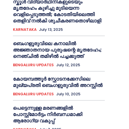
സ്കൂൾ വിദ്യാർഥിനികളുടെയും
മൃതദേഹം കുഴിച്ചു മൂടിയെന്ന
വെളിപ്പെടുത്തൽ; കോടതിയിലെത്തി
തെളിവ് നൽകി ശുചീകരണതൊഴിലാളി
KARNATAKA
July 13, 2025
ബെംഗളൂരുവിലെ കനാലിൽ
അജ്ഞാതനായ പുരുഷന്റെ മൃതദേഹം;
നെഞ്ചിൽ തമിഴിൽ പച്ചക്കുത്ത്
BENGALURU UPDATES
July 12, 2025
കോയമ്പത്തൂർ സ്ഫോടനക്കേസിലെ
മുഖ്യപ്രതി ബെംഗളൂരുവിൽ അറസ്റ്റിൽ
BENGALURU UPDATES
July 10, 2025
പെട്ടെന്നുള്ള മരണങ്ങളിൽ
പോസ്റ്റ്മോർട്ടം നിർബന്ധമാക്കി
ആരോഗ്യ വകുപ്പ്