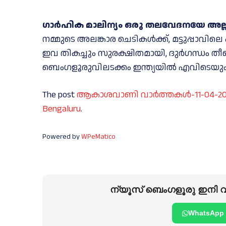
ഗാർഹിക മാലിന്യം ഒരു തലവേദനയേ അല്ല..
നമ്മുടെ അലങ്കാര ചെടികൾക്ക്, മട്ടുപ്പാവി
ഇവ തികച്ചും സുരക്ഷിതമായി, ദുർഗന്ധം തീ
ബെംഗളൂരുവിലടക്കം ഇന്ത്യയിൽ എവിടെയും എത
The post
ആകാശവാണി വാര്‍ത്തകള്‍-11-04-2024 
Bengaluru
.
Powered by
WPeMatico
ന്യൂസ് ബെംഗളൂരു ഇനി വാ
WhatsApp