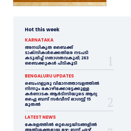
Hot this week
KARNATAKA
അനധികൃത ബൈക്ക്
ടാക്‌സികൾക്കെതിരേ നടപടി
കടുപ്പിച്ച് ഗതാഗതവകുപ്പ്; 263
ബൈക്കുകള്‍ പിടികൂടി
BENGALURU UPDATES
ബെംഗളൂരു വിമാനത്താവളത്തിൽ
നിന്നും കോഴിക്കോട്ടേക്കുള്ള
കർണാടക ആർടിസിയുടെ ആദ്യ
ഫ്ലൈ ബസ് സര്‍വീസ് ഓഗസ്റ്റ് 15
മുതല്‍
LATEST NEWS
കേരളത്തില്‍ ഒറ്റപ്പെട്ടയിടങ്ങളില്‍
അതിശക്തമായ മഴ; ഇന്ന് ഏഴ്