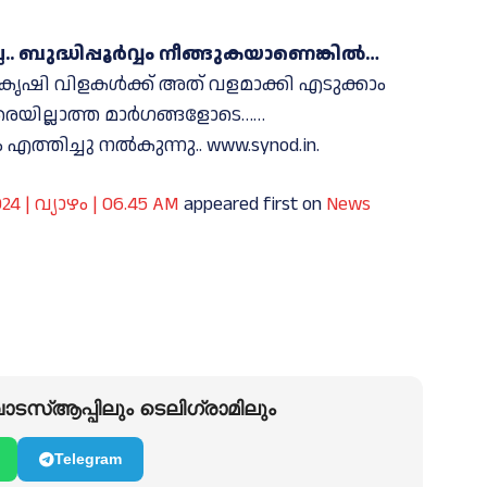
 ബുദ്ധിപ്പൂർവ്വം നീങ്ങുകയാണെങ്കിൽ…
ലെ കൃഷി വിളകൾക്ക് അത് വളമാക്കി എടുക്കാം
രെയില്ലാത്ത മാർഗങ്ങളോടെ……
്തിച്ചു നൽകുന്നു.. www.synod.in.
| വ്യാഴം | 06.45 AM
appeared first on
News
ടസ്ആപ്പിലും ടെലിഗ്രാമിലും
Telegram