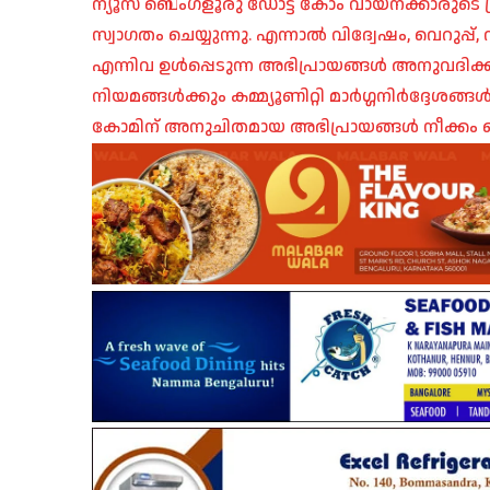
ന്യൂസ് ബെംഗളൂരു ഡോട്ട് കോം വായനക്കാരുടെ ശ്
സ്വാഗതം ചെയ്യുന്നു. എന്നാൽ വിദ്വേഷം, വെറുപ്
എന്നിവ ഉൾപ്പെടുന്ന അഭിപ്രായങ്ങൾ അനുവദിക്ക
നിയമങ്ങൾക്കും കമ്മ്യൂണിറ്റി മാർഗ്ഗനിർദ്ദേശങ്
കോമിന് അനുചിതമായ അഭിപ്രായങ്ങൾ നീക്കം ച