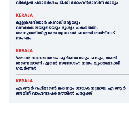
വിദ്വേഷ പരാമര്‍ശം; ടി.ജി മോഹന്‍ദാസിന് ജാമ്യം
KERALA
മുല്ലപ്പെരിയാര്‍ കനാലിൻ്റേയും
വനമേഖലയുടെയും ദൃശ്യം പകര്‍ത്തി;
അനുമതിയില്ലാതെ ഡ്രോണ്‍ പറത്തി തമിഴ്നാട്
സംഘം
KERALA
‘ഞാൻ വന്ദേമാതരം പൂര്‍ണമായും പാടും, അത്
തന്നെയാണ് എന്റെ സന്ദേശം’: നയം വ്യക്തമാക്കി
ഗവര്‍ണര്‍
KERALA
എ ആര്‍ റഹ്‌മാന്റെ മകനും ഗായകനുമായ എ ആര്‍
അമീന് വാഹനാപകടത്തില്‍ പരുക്ക്