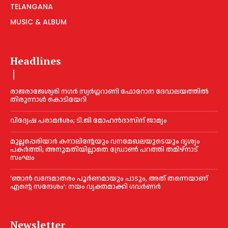
TELANGANA
MUSIC & ALBUM
Headlines
രാജരാജേശ്വരി നഗർ സ്വർഗ്ഗറാണി ഫോറോന ദേവാലയത്തിൽ
തിരുന്നാൾ കൊടിയേറി
വിദ്വേഷ പരാമര്‍ശം; ടി.ജി മോഹന്‍ദാസിന് ജാമ്യം
മുല്ലപ്പെരിയാര്‍ കനാലിൻ്റേയും വനമേഖലയുടെയും ദൃശ്യം
പകര്‍ത്തി; അനുമതിയില്ലാതെ ഡ്രോണ്‍ പറത്തി തമിഴ്നാട്
സംഘം
‘ഞാൻ വന്ദേമാതരം പൂര്‍ണമായും പാടും, അത് തന്നെയാണ്
എന്റെ സന്ദേശം’: നയം വ്യക്തമാക്കി ഗവര്‍ണര്‍
Newsletter