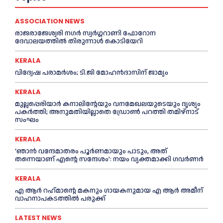
ASSOCIATION NEWS
രാജരാജേശ്വരി നഗർ സ്വർഗ്ഗറാണി ഫോറോന
ദേവാലയത്തിൽ തിരുന്നാൾ കൊടിയേറി
KERALA
വിദ്വേഷ പരാമര്‍ശം; ടി.ജി മോഹന്‍ദാസിന് ജാമ്യം
KERALA
മുല്ലപ്പെരിയാര്‍ കനാലിൻ്റേയും വനമേഖലയുടെയും ദൃശ്യം
പകര്‍ത്തി; അനുമതിയില്ലാതെ ഡ്രോണ്‍ പറത്തി തമിഴ്നാട്
സംഘം
KERALA
‘ഞാൻ വന്ദേമാതരം പൂര്‍ണമായും പാടും, അത്
തന്നെയാണ് എന്റെ സന്ദേശം’: നയം വ്യക്തമാക്കി ഗവര്‍ണര്‍
KERALA
എ ആര്‍ റഹ്‌മാന്റെ മകനും ഗായകനുമായ എ ആര്‍ അമീന്
വാഹനാപകടത്തില്‍ പരുക്ക്
LATEST NEWS