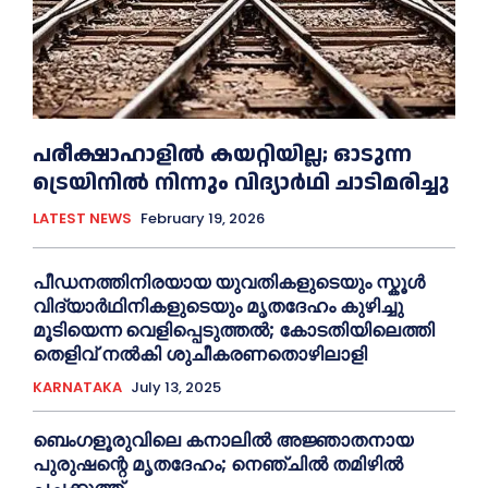
പരീക്ഷാഹാളിൽ കയറ്റിയില്ല; ഓടുന്ന
ട്രെയിനിൽ നിന്നും വിദ്യാർഥി ചാടിമരിച്ചു
LATEST NEWS
February 19, 2026
പീഡനത്തിനിരയായ യുവതികളുടെയും സ്കൂൾ
വിദ്യാർഥിനികളുടെയും മൃതദേഹം കുഴിച്ചു
മൂടിയെന്ന വെളിപ്പെടുത്തൽ; കോടതിയിലെത്തി
തെളിവ് നൽകി ശുചീകരണതൊഴിലാളി
KARNATAKA
July 13, 2025
ബെംഗളൂരുവിലെ കനാലിൽ അജ്ഞാതനായ
പുരുഷന്റെ മൃതദേഹം; നെഞ്ചിൽ തമിഴിൽ
പച്ചക്കുത്ത്