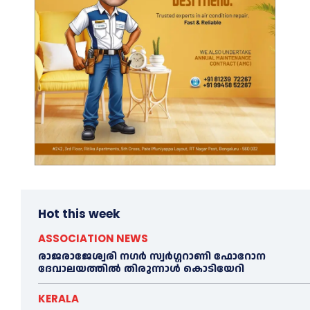
Hot this week
ASSOCIATION NEWS
രാജരാജേശ്വരി നഗർ സ്വർഗ്ഗറാണി ഫോറോന
ദേവാലയത്തിൽ തിരുന്നാൾ കൊടിയേറി
KERALA