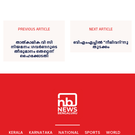
PREVIOUS ARTICLE
NEXT ARTICLE
താത്കാലിക വി സി
ബിഎംഎച്ചിൽ “റീലിവറി’നു
നിയമനം: ഗവര്‍ണറുടെ
തുടക്കം
തീരുമാനം തെറ്റെന്ന്
ഹൈക്കോടതി
KERALA
KARNATAKA
NATIONAL
SPORTS
WORLD