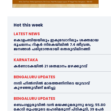
Hot this week
LATEST NEWS
കൊളംബിയയിലും ഇക്വഡോറിലും ശക്തമായ
ഭൂചലനം; റിക്ടര്‍ സ്‌കെയിലില്‍ 7.4 തീവ്രത,
ജനങ്ങൾ പരിഭ്രാന്തരായി തെരുവിലിറങ്ങി
KARNATAKA
കർണാടകയിൽ 21 ശതമാനം മഴക്കുറവ്
BENGALURU UPDATES
നന്ദി ഹിൽസിൽ മാരത്തണിനിടെ യുവാവ്
കുഴഞ്ഞുവീണ് മരിച്ചു
BENGALURU UPDATES
ബെംഗളൂരുവിൽ വന്‍ മയക്കുമരുന്നു വേട്ട; 55.80
കോടി രൂപയുടെ ലഹരിമരുന്ന് പിടികൂടി, 39 പേർ