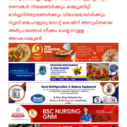
സൈബർ നിയമങ്ങൾക്കും കമ്മ്യൂണിറ്റി
മാർഗ്ഗനിർദ്ദേശങ്ങൾക്കും വിധേയമായിരിക്കും.
ന്യൂസ് ബെംഗളൂരു ഡോട്ട് കോമിന് അനുചിതമായ
അഭിപ്രായങ്ങൾ നീക്കം ചെയ്യാനുള്ള
അവകാശമുണ്ട്.