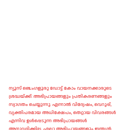
ന്യൂസ് ബെംഗളൂരു ഡോട്ട് കോം വായനക്കാരുടെ
ശ്രദ്ധയ്ക്ക്: അഭിപ്രായങ്ങളും പ്രതികരണങ്ങളും
സ്വാഗതം ചെയ്യുന്നു. എന്നാൽ വിദ്വേഷം, വെറുപ്പ്,
വ്യക്തിപരമായ അധിക്ഷേപം, തെറ്റായ വിവരങ്ങൾ
എന്നിവ ഉൾപ്പെടുന്ന അഭിപ്രായങ്ങൾ
അനുവദിക്കില്ല. എല്ലാ അഭിപ്രായങ്ങളും ഇന്ത്യൻ