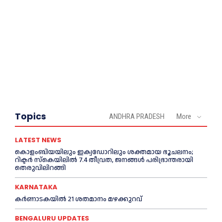
Topics
ANDHRA PRADESH
More
LATEST NEWS
കൊളംബിയയിലും ഇക്വഡോറിലും ശക്തമായ ഭൂചലനം;
റിക്ടര്‍ സ്‌കെയിലില്‍ 7.4 തീവ്രത, ജനങ്ങൾ പരിഭ്രാന്തരായി
തെരുവിലിറങ്ങി
KARNATAKA
കർണാടകയിൽ 21 ശതമാനം മഴക്കുറവ്
BENGALURU UPDATES