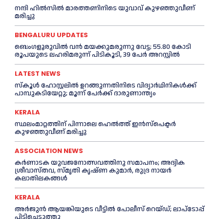
നന്ദി ഹിൽസിൽ മാരത്തണിനിടെ യുവാവ് കുഴഞ്ഞുവീണ്
മരിച്ചു
BENGALURU UPDATES
ബെംഗളൂരുവിൽ വന്‍ മയക്കുമരുന്നു വേട്ട; 55.80 കോടി
രൂപയുടെ ലഹരിമരുന്ന് പിടികൂടി, 39 പേർ അറസ്റ്റിൽ
LATEST NEWS
സ്കൂള്‍ ഹോസ്റ്റലിൽ ഉറങ്ങുന്നതിനിടെ വിദ്യാർഥിനികൾക്ക്
പാമ്പുകടിയേറ്റു; മൂന്ന് പേര്‍ക്ക് ദാരുണാന്ത്യം
KERALA
സ്ഥലംമാറ്റത്തിന് പിന്നാലെ ഹെൽത്ത് ഇൻസ്പെക്ടർ
കുഴഞ്ഞുവീണ് മരിച്ചു
ASSOCIATION NEWS
കര്‍ണാടക യുവജനോത്സവത്തിനു സമാപനം; അദ്വിക
ശ്രീവാസ്തവ, സ്മൃതി കൃഷ്ണ കുമാര്‍, രുദ്ര നായര്‍
കലാതിലകങ്ങള്‍
KERALA
അര്‍ജുൻ ആയങ്കിയുടെ വീട്ടില്‍ പോലീസ് റെയ്ഡ്; ലാപ്ടോപ്പ്
പിടിച്ചെടുത്തു