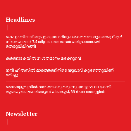
Headlines
കൊളംബിയയിലും ഇക്വഡോറിലും ശക്തമായ ഭൂചലനം; റിക്ടര്‍
സ്‌കെയിലില്‍ 7.4 തീവ്രത, ജനങ്ങൾ പരിഭ്രാന്തരായി
തെരുവിലിറങ്ങി
കർണാടകയിൽ 21 ശതമാനം മഴക്കുറവ്
നന്ദി ഹിൽസിൽ മാരത്തണിനിടെ യുവാവ് കുഴഞ്ഞുവീണ്
മരിച്ചു
ബെംഗളൂരുവിൽ വന്‍ മയക്കുമരുന്നു വേട്ട; 55.80 കോടി
രൂപയുടെ ലഹരിമരുന്ന് പിടികൂടി, 39 പേർ അറസ്റ്റിൽ
Newsletter