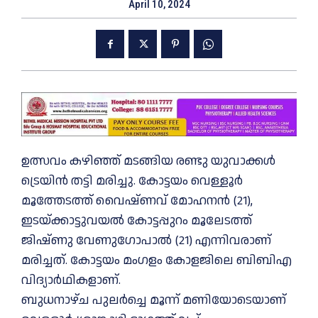
April 10, 2024
ഉത്സവം കഴിഞ്ഞ് മടങ്ങിയ രണ്ടു യുവാക്കള്‍
ട്രെയിൻ തട്ടി മരിച്ചു. കോട്ടയം വെള്ളൂർ
മൂത്തേടത്ത് വൈഷ്ണവ് മോഹനൻ (21),
ഇടയ്ക്കാട്ടുവയല്‍ കോട്ടപ്പുറം മൂലേടത്ത്
ജിഷ്ണു വേണുഗോപാല്‍ (21) എന്നിവരാണ്
മരിച്ചത്. കോട്ടയം മംഗളം കോളജി‌ലെ ബിബിഎ
വിദ്യാർഥികളാണ്.
ബുധനാഴ്ച പുലർച്ചെ മൂന്ന് മണിയോടെയാണ്