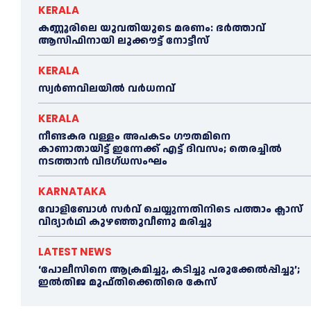
KERALA
കണ്ണൂരിലെ യുവതിയുടെ മരണം: ഭര്‍ത്താവ്
ആസിഫിനായി ലുക്കൗട്ട് നോട്ടീസ്
KERALA
സ്വർണവിലയിൽ വർധനവ്
KERALA
നീണ്ടകര വള്ളം അപകടം ഗൗതമിനെ
കാണാതായിട്ട് ഇന്നേക്ക് എട്ട് ദിവസം; തെരച്ചില്‍
നടത്താൻ വിദഗ്ധസംഘം
KARNATAKA
വോളിബോൾ സർവ് ചെയ്യുന്നതിനിടെ പത്താം ക്ലാസ്
വിദ്യാർഥി കുഴഞ്ഞുവീണു മരിച്ചു
LATEST NEWS
‘പോലീസിനെ ആക്രമിച്ചു, കടിച്ചു പരുക്കേല്‍പ്പിച്ചു’;
ഇല്‍തിജ മുഫ്തിക്കെതിരെ കേസ്