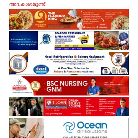
അവകാശമുണ്ട്.