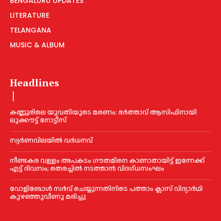
BENGALURU UPDATES
LITERATURE
TELANGANA
MUSIC & ALBUM
Headlines
കണ്ണൂരിലെ യുവതിയുടെ മരണം: ഭര്‍ത്താവ് ആസിഫിനായി
ലുക്കൗട്ട് നോട്ടീസ്
സ്വർണവിലയിൽ വർധനവ്
നീണ്ടകര വള്ളം അപകടം ഗൗതമിനെ കാണാതായിട്ട് ഇന്നേക്ക്
എട്ട് ദിവസം; തെരച്ചില്‍ നടത്താൻ വിദഗ്ധസംഘം
വോളിബോൾ സർവ് ചെയ്യുന്നതിനിടെ പത്താം ക്ലാസ് വിദ്യാർഥി
കുഴഞ്ഞുവീണു മരിച്ചു