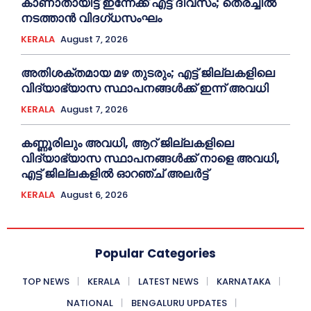
കാണാതായിട്ട് ഇന്നേക്ക് എട്ട് ദിവസം; തെരച്ചില്‍
നടത്താൻ വിദഗ്ധസംഘം
KERALA
August 7, 2026
അതിശക്തമായ മഴ തുടരും; എട്ട് ജി​ല്ല​ക​ളി​ലെ
വി​ദ്യാ​ഭ്യാ​സ സ്ഥാ​പ​ന​ങ്ങ​ൾ​ക്ക് ഇ​ന്ന് അ​വ​ധി
KERALA
August 7, 2026
കണ്ണൂരിലും അവധി, ആറ് ജില്ലകളിലെ
വിദ്യാഭ്യാസ സ്ഥാപനങ്ങൾക്ക് നാളെ അവധി,
എട്ട് ജില്ലകളിൽ ഓറഞ്ച് അലർട്ട്
KERALA
August 6, 2026
Popular Categories
TOP NEWS
KERALA
LATEST NEWS
KARNATAKA
NATIONAL
BENGALURU UPDATES