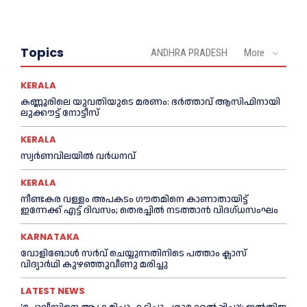
Topics
ANDHRA PRADESH
More
KERALA
കണ്ണൂരിലെ യുവതിയുടെ മരണം: ഭര്‍ത്താവ് ആസിഫിനായി
ലുക്കൗട്ട് നോട്ടീസ്
KERALA
സ്വർണവിലയിൽ വർധനവ്
KERALA
നീണ്ടകര വള്ളം അപകടം ഗൗതമിനെ കാണാതായിട്ട്
ഇന്നേക്ക് എട്ട് ദിവസം; തെരച്ചില്‍ നടത്താൻ വിദഗ്ധസംഘം
KARNATAKA
വോളിബോൾ സർവ് ചെയ്യുന്നതിനിടെ പത്താം ക്ലാസ്
വിദ്യാർഥി കുഴഞ്ഞുവീണു മരിച്ചു
LATEST NEWS