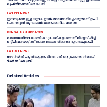
‘പോലീസിനെ ആക്രമിച്ചു, കടിച്ചു പരുക്കേല്‍പ്പിച്ചു’; ഇല്‍തിജ
മുഫ്തിക്കെതിരെ കേസ്
LATEST NEWS
ഇറാനുമായുള്ള യുദ്ധം ഉടൻ അവസാനിച്ചേക്കുമെന്ന് ട്രംപ്;
ഹോർമുസ് തുറക്കാൻ താൽക്കാലിക ധാരണ
BENGALURU UPDATES
രാജസ്ഥാനിലെ മാർബിൾ വ്യാപാരികളാണെന്ന് വിശ്വസിപ്പിച്ച്
തട്ടിപ്പ്; മലയാളിക്ക് നാലര ലക്ഷത്തിലേറെ രൂപ നഷ്ടമായി
LATEST NEWS
സൗദിയിൽ ഹൂതികളുടെ മിസൈൽ ആക്രമണം; നിരവധി
പേർക്ക് പരുക്ക്
Related Articles