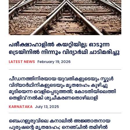
പരീക്ഷാഹാളിൽ കയറ്റിയില്ല; ഓടുന്ന
ട്രെയിനിൽ നിന്നും വിദ്യാർഥി ചാടിമരിച്ചു
LATEST NEWS
February 19, 2026
പീഡനത്തിനിരയായ യുവതികളുടെയും സ്കൂൾ
വിദ്യാർഥിനികളുടെയും മൃതദേഹം കുഴിച്ചു
മൂടിയെന്ന വെളിപ്പെടുത്തൽ; കോടതിയിലെത്തി
തെളിവ് നൽകി ശുചീകരണതൊഴിലാളി
KARNATAKA
July 13, 2025
ബെംഗളൂരുവിലെ കനാലിൽ അജ്ഞാതനായ
പുരുഷന്റെ മൃതദേഹം; നെഞ്ചിൽ തമിഴിൽ