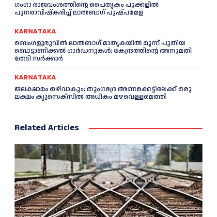
ഗംഗാ രാജവംശത്തിന്റെ പൈതൃകം പൂക്കളിൽ
പുനരാവിഷ്‌കരിച്ച് ലാൽബാഗ് പുഷ്പമേള
KARNATAKA
ബെംഗളൂരുവിൽ ലാൽബാഗ് മാതൃകയിൽ മൂന്ന് പുതിയ
ബൊട്ടാണിക്കൽ ഗാർഡനുകൾ; കേന്ദ്രത്തിന്റെ അനുമതി
തേടി സർക്കാർ
KARNATAKA
ജലക്ഷാമം ഒഴിവാകും; തുംഗഭദ്ര അണക്കെട്ടിലേക്ക് ഒരു
ലക്ഷം ക്യുസെക്സില്‍ അധികം മഴവെള്ളമെത്തി
Related Articles