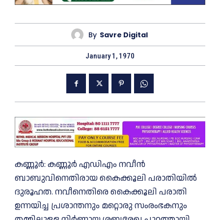
By
Savre Digital
January 1, 1970
കണ്ണൂര്‍: കണ്ണൂര്‍ എഡിഎം നവീന്‍
ബാബുവിനെതിരായ കൈക്കൂലി പരാതിയില്‍
ദുരൂഹത. നവീനെതിരെ കൈക്കൂലി പരാതി
ഉന്നയിച്ച പ്രശാന്തനും മറ്റൊരു സംരംഭകനും
തമ്മിലുള്ള നിര്‍ണായ ശബ്ദരേഖ പുറത്തായി.