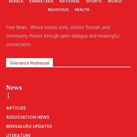
KERALA
KARNATAKA
NATIONAL
SPORTS
WORLD
RELIGIOUS
HEALTH
Free News - Where voices unite, stories flourish, and
community thrives through open dialogue and meaningful
connections.
Grievance Redressal
News
ARTICLES
ASSOCIATION NEWS
BENGALURU UPDATES
LITERATURE