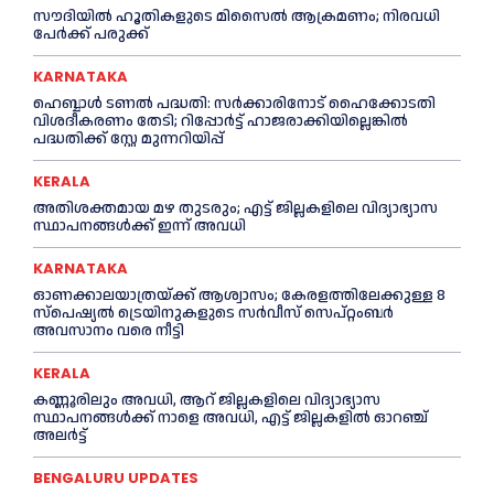
സൗദിയിൽ ഹൂതികളുടെ മിസൈൽ ആക്രമണം; നിരവധി
പേർക്ക് പരുക്ക്
KARNATAKA
ഹെബ്ബാൾ ടണൽ പദ്ധതി: സർക്കാരിനോട് ഹൈക്കോടതി
വിശദീകരണം തേടി; റിപ്പോർട്ട് ഹാജരാക്കിയില്ലെങ്കിൽ
പദ്ധതിക്ക് സ്റ്റേ മുന്നറിയിപ്പ്
KERALA
അതിശക്തമായ മഴ തുടരും; എട്ട് ജി​ല്ല​ക​ളി​ലെ വി​ദ്യാ​ഭ്യാ​സ
സ്ഥാ​പ​ന​ങ്ങ​ൾ​ക്ക് ഇ​ന്ന് അ​വ​ധി
KARNATAKA
ഓണക്കാലയാത്രയ്ക്ക് ആശ്വാസം; കേരളത്തിലേക്കുള്ള 8
സ്പെഷ്യൽ ട്രെയിനുകളുടെ സർവീസ് സെപ്റ്റംബർ
അവസാനം വരെ നീട്ടി
KERALA
കണ്ണൂരിലും അവധി, ആറ് ജില്ലകളിലെ വിദ്യാഭ്യാസ
സ്ഥാപനങ്ങൾക്ക് നാളെ അവധി, എട്ട് ജില്ലകളിൽ ഓറഞ്ച്
അലർട്ട്
BENGALURU UPDATES