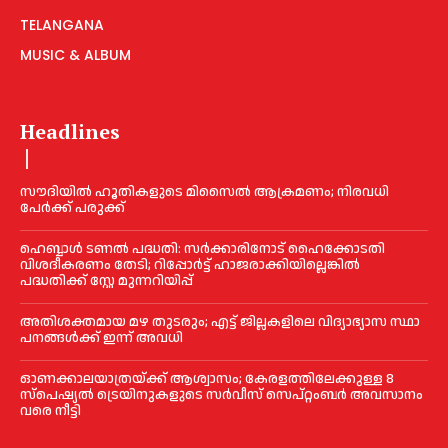
TELANGANA
MUSIC & ALBUM
Headlines
സൗദിയിൽ ഹൂതികളുടെ മിസൈൽ ആക്രമണം; നിരവധി
പേർക്ക് പരുക്ക്
ഹെബ്ബാൾ ടണൽ പദ്ധതി: സർക്കാരിനോട് ഹൈക്കോടതി
വിശദീകരണം തേടി; റിപ്പോർട്ട് ഹാജരാക്കിയില്ലെങ്കിൽ
പദ്ധതിക്ക് സ്റ്റേ മുന്നറിയിപ്പ്
അതിശക്തമായ മഴ തുടരും; എട്ട് ജി​ല്ല​ക​ളി​ലെ വി​ദ്യാ​ഭ്യാ​സ സ്ഥാ​
പ​ന​ങ്ങ​ൾ​ക്ക് ഇ​ന്ന് അ​വ​ധി
ഓണക്കാലയാത്രയ്ക്ക് ആശ്വാസം; കേരളത്തിലേക്കുള്ള 8
സ്പെഷ്യൽ ട്രെയിനുകളുടെ സർവീസ് സെപ്റ്റംബർ അവസാനം
വരെ നീട്ടി