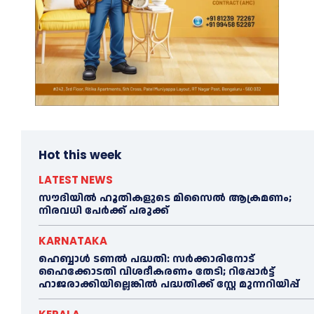
Hot this week
LATEST NEWS
സൗദിയിൽ ഹൂതികളുടെ മിസൈൽ ആക്രമണം;
നിരവധി പേർക്ക് പരുക്ക്
KARNATAKA
ഹെബ്ബാൾ ടണൽ പദ്ധതി: സർക്കാരിനോട്
ഹൈക്കോടതി വിശദീകരണം തേടി; റിപ്പോർട്ട്
ഹാജരാക്കിയില്ലെങ്കിൽ പദ്ധതിക്ക് സ്റ്റേ മുന്നറിയിപ്പ്