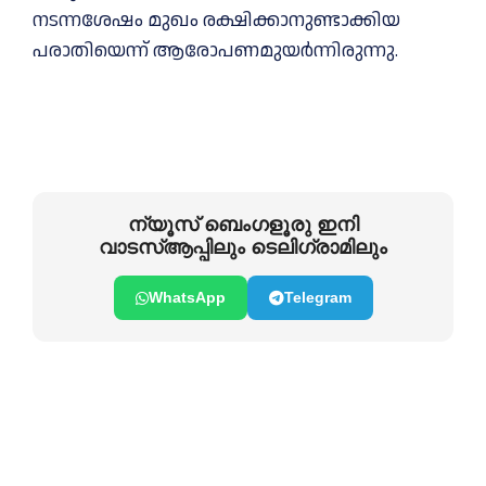
നടന്നശേഷം മുഖം രക്ഷിക്കാനുണ്ടാക്കിയ
പരാതിയെന്ന് ആരോപണമുയർന്നിരുന്നു.
ന്യൂസ് ബെംഗളൂരു ഇനി
വാടസ്ആപ്പിലും ടെലിഗ്രാമിലും
WhatsApp
Telegram