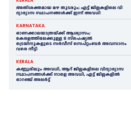
KERALA
അതിശക്തമായ മഴ തുടരും; എട്ട് ജി​ല്ല​ക​ളി​ലെ വി​
ദ്യാ​ഭ്യാ​സ സ്ഥാ​പ​ന​ങ്ങ​ൾ​ക്ക് ഇ​ന്ന് അ​വ​ധി
KARNATAKA
ഓണക്കാലയാത്രയ്ക്ക് ആശ്വാസം;
കേരളത്തിലേക്കുള്ള 8 സ്പെഷ്യൽ
ട്രെയിനുകളുടെ സർവീസ് സെപ്റ്റംബർ അവസാനം
വരെ നീട്ടി
KERALA
കണ്ണൂരിലും അവധി, ആറ് ജില്ലകളിലെ വിദ്യാഭ്യാസ
സ്ഥാപനങ്ങൾക്ക് നാളെ അവധി, എട്ട് ജില്ലകളിൽ
ഓറഞ്ച് അലർട്ട്