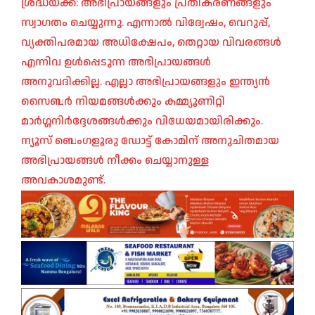
ശ്രദ്ധയ്ക്ക്: അഭിപ്രായങ്ങളും പ്രതികരണങ്ങളും
സ്വാഗതം ചെയ്യുന്നു. എന്നാൽ വിദ്വേഷം, വെറുപ്പ്,
വ്യക്തിപരമായ അധിക്ഷേപം, തെറ്റായ വിവരങ്ങൾ
എന്നിവ ഉൾപ്പെടുന്ന അഭിപ്രായങ്ങൾ
അനുവദിക്കില്ല. എല്ലാ അഭിപ്രായങ്ങളും ഇന്ത്യൻ
സൈബർ നിയമങ്ങൾക്കും കമ്മ്യൂണിറ്റി
മാർഗ്ഗനിർദ്ദേശങ്ങൾക്കും വിധേയമായിരിക്കും.
ന്യൂസ് ബെംഗളൂരു ഡോട്ട് കോമിന് അനുചിതമായ
അഭിപ്രായങ്ങൾ നീക്കം ചെയ്യാനുള്ള
അവകാശമുണ്ട്.