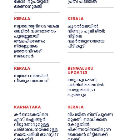
കോടി രൂപയുടെ
പ്രതി പിടിയില്‍
ഭരണാനുമതി
KERALA
KERALA
സ്വാതന്ത്ര്യദിനാഘോഷ
ചൂരല്‍മലയില്‍
ങ്ങളില്‍ വന്ദേമാതരം
വീണ്ടും പുലി ഭീതി;
പൂര്‍ണ്ണമായി
വീട്ടിലെ
ആലപിക്കണം;
വളര്‍ത്തുനായയെ
നിര്‍ണ്ണായക
പിടികൂടി
ഉത്തരവിറക്കി
സര്‍ക്കാര്‍
KERALA
BENGALURU
UPDATES
സ്വർണ വിലയില്‍
അറ്റകുറ്റപ്പണി;
വീണ്ടും വർധനവ്
പർപ്പിൾ ലൈനില്‍
നാളെ മെട്രോ
മുടങ്ങും
KARNATAKA
KERALA
കർണാടകയിലെ
നിപയില്‍ നിന്ന് പൂര്‍ണ
എസ്.ഐ.ആർ;
മുക്തി; മെഡിക്കല്‍
വീടുതോറുമുള്ള
കോളജില്‍
പരിശോധനയ്ക്കുള്ള
ചികിത്സയിലായിരുന്ന
സമയപരിധി ഓഗസ്റ്റ് 17
43കാരന്‍ വീട്ടിലേക്ക്
വരെ നീട്ടി
മടങ്ങി