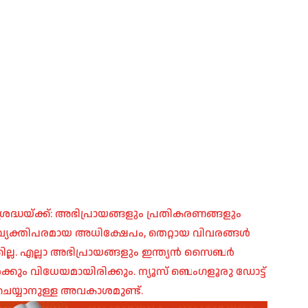
രദ്ധയ്ക്ക്: അഭിപ്രായങ്ങളും പ്രതികരണങ്ങളും
പ്, വ്യക്തിപരമായ അധിക്ഷേപം, തെറ്റായ വിവരങ്ങൾ
ില്ല. എല്ലാ അഭിപ്രായങ്ങളും ഇന്ത്യൻ സൈബർ
ങൾക്കും വിധേയമായിരിക്കും. ന്യൂസ് ബെംഗളൂരു ഡോട്ട്
െയ്യാനുള്ള അവകാശമുണ്ട്.