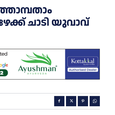
ത്തൊമ്പതാം
േക്ക് ചാടി യുവാവ്