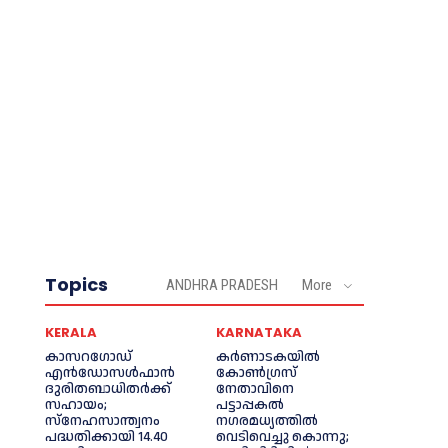
Topics
ANDHRA PRADESH
More
KERALA
KARNATAKA
കാസറഗോഡ്
കർണാടകയിൽ
എന്‍ഡോസള്‍ഫാന്‍
കോണ്‍ഗ്രസ്
ദുരിതബാധിതര്‍ക്ക്
നേതാവിനെ
സഹായം;
പട്ടാപ്പകല്‍
സ്‌നേഹസാന്ത്വനം
നഗരമധ്യത്തില്‍
പദ്ധതിക്കായി 14.40
വെടിവെച്ചു കൊന്നു;