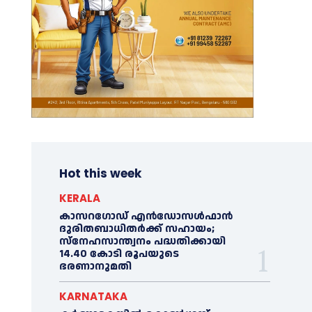
Hot this week
KERALA
കാസറഗോഡ് എന്‍ഡോസള്‍ഫാന്‍
ദുരിതബാധിതര്‍ക്ക് സഹായം;
സ്‌നേഹസാന്ത്വനം പദ്ധതിക്കായി
14.40 കോടി രൂപയുടെ
ഭരണാനുമതി
KARNATAKA