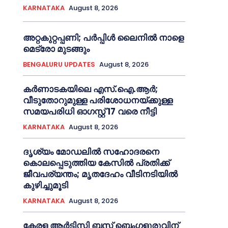
KARNATAKA
August 8, 2026
അറ്റകുറ്റപ്പണി; പർപ്പിൾ ലൈനില്‍ നാളെ
മെട്രോ മുടങ്ങും
BENGALURU UPDATES
August 8, 2026
കർണാടകയിലെ എസ്.ഐ.ആർ;
വീടുതോറുമുള്ള പരിശോധനയ്ക്കുള്ള
സമയപരിധി ഓഗസ്റ്റ് 17 വരെ നീട്ടി
KARNATAKA
August 8, 2026
ദൃശ്യം മോഡലിൽ സഹോദരനെ
കൊലപ്പെടുത്തിയ കേസിൽ പ്രതിക്ക്
ജീവപര്യന്തം; മൃതദേഹം വീടിനടിയിൽ
കുഴിച്ചുമൂടി
KARNATAKA
August 8, 2026
കേരള ആർടിസി ബസ് ബെംഗളൂരുവിന്