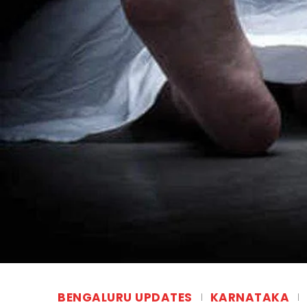
BENGALURU UPDATES
KARNATAKA