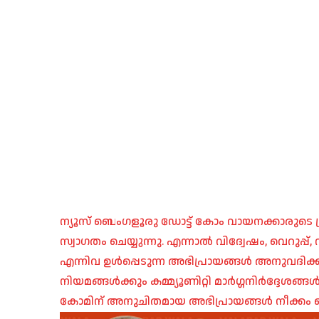
ന്യൂസ് ബെംഗളൂരു ഡോട്ട് കോം വായനക്കാരുടെ ശ്
സ്വാഗതം ചെയ്യുന്നു. എന്നാൽ വിദ്വേഷം, വെറുപ്
എന്നിവ ഉൾപ്പെടുന്ന അഭിപ്രായങ്ങൾ അനുവദിക്ക
നിയമങ്ങൾക്കും കമ്മ്യൂണിറ്റി മാർഗ്ഗനിർദ്ദേശങ്
കോമിന് അനുചിതമായ അഭിപ്രായങ്ങൾ നീക്കം ച