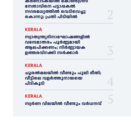
കർണാടകയിൽ കോണ്‍ഗ്രസ്
നേതാവിനെ പട്ടാപ്പകല്‍
നഗരമധ്യത്തില്‍ വെടിവെച്ചു
കൊന്നു; പ്രതി പിടിയില്‍
KERALA
സ്വാതന്ത്ര്യദിനാഘോഷങ്ങളില്‍
വന്ദേമാതരം പൂര്‍ണ്ണമായി
ആലപിക്കണം; നിര്‍ണ്ണായക
ഉത്തരവിറക്കി സര്‍ക്കാര്‍
KERALA
ചൂരല്‍മലയില്‍ വീണ്ടും പുലി ഭീതി;
വീട്ടിലെ വളര്‍ത്തുനായയെ
പിടികൂടി
KERALA
സ്വർണ വിലയില്‍ വീണ്ടും വർധനവ്