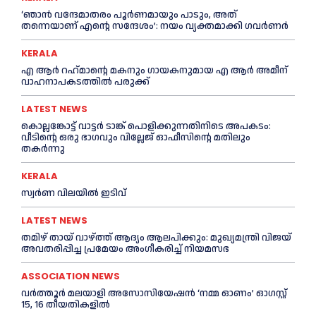
‘ഞാൻ വന്ദേമാതരം പൂര്‍ണമായും പാടും, അത്
തന്നെയാണ് എന്റെ സന്ദേശം’: നയം വ്യക്തമാക്കി ഗവര്‍ണര്‍
KERALA
എ ആര്‍ റഹ്‌മാന്റെ മകനും ഗായകനുമായ എ ആര്‍ അമീന്
വാഹനാപകടത്തില്‍ പരുക്ക്
LATEST NEWS
കൊല്ലങ്കോട്ട് വാട്ടര്‍ ടാങ്ക് പൊളിക്കുന്നതിനിടെ അപകടം:
വീടിന്റെ ഒരു ഭാഗവും വില്ലേജ് ഓഫീസിന്റെ മതിലും
തകര്‍ന്നു
KERALA
സ്വ‍‍ർണ വിലയില്‍ ഇടിവ്
LATEST NEWS
തമിഴ് തായ് വാഴ്ത്ത് ആദ്യം ആലപിക്കും: മുഖ്യമന്ത്രി വിജയ്
അവതരിപ്പിച്ച പ്രമേയം അംഗീകരിച്ച്‌ നിയമസഭ
ASSOCIATION NEWS
വർത്തൂർ മലയാളി അസോസിയേഷന്‍ ‘നമ്മ ഓണം’ ഓഗസ്റ്റ്
15, 16 തീയതികളിൽ