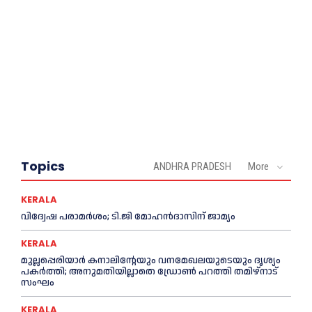
Topics
ANDHRA PRADESH
More
KERALA
വിദ്വേഷ പരാമര്‍ശം; ടി.ജി മോഹന്‍ദാസിന് ജാമ്യം
KERALA
മുല്ലപ്പെരിയാര്‍ കനാലിൻ്റേയും വനമേഖലയുടെയും ദൃശ്യം
പകര്‍ത്തി; അനുമതിയില്ലാതെ ഡ്രോണ്‍ പറത്തി തമിഴ്നാട്
സംഘം
KERALA