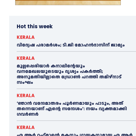
Hot this week
KERALA
വിദ്വേഷ പരാമര്‍ശം; ടി.ജി മോഹന്‍ദാസിന് ജാമ്യം
KERALA
മുല്ലപ്പെരിയാര്‍ കനാലിൻ്റേയും
വനമേഖലയുടെയും ദൃശ്യം പകര്‍ത്തി;
അനുമതിയില്ലാതെ ഡ്രോണ്‍ പറത്തി തമിഴ്നാട്
സംഘം
KERALA
‘ഞാൻ വന്ദേമാതരം പൂര്‍ണമായും പാടും, അത്
തന്നെയാണ് എന്റെ സന്ദേശം’: നയം വ്യക്തമാക്കി
ഗവര്‍ണര്‍
KERALA
എ ആര്‍ റഹ്‌മാന്റെ മകനും ഗായകനുമായ എ ആര്‍