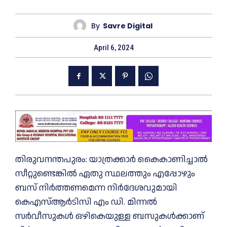
By
Savre Digital
April 6, 2024
തിരുവനന്തപുരം: യാത്രക്കാർ കൈകാണിച്ചാൽ
സീറ്റുണ്ടെങ്കിൽ ഏതു സ്ഥലത്തും എപ്പോഴും
ബസ് നിർത്തണമെന്ന നിർദേശവുമായി
കെഎസ്ആർടിസി എം ഡി. മിന്നൽ
സർവീസുകൾ ഒഴികെയുള്ള ബസുകൾക്കാണ്