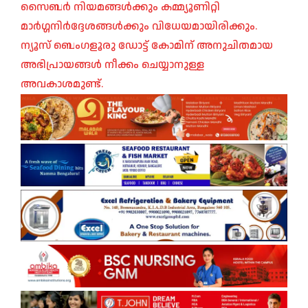
സൈബർ നിയമങ്ങൾക്കും കമ്മ്യൂണിറ്റി
മാർഗ്ഗനിർദ്ദേശങ്ങൾക്കും വിധേയമായിരിക്കും.
ന്യൂസ് ബെംഗളൂരു ഡോട്ട് കോമിന് അനുചിതമായ
അഭിപ്രായങ്ങൾ നീക്കം ചെയ്യാനുള്ള
അവകാശമുണ്ട്.