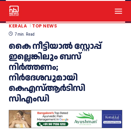
KERALA
TOP NEWS
7
min.
Read
കൈ നീട്ടിയാൽ സ്റ്റോപ്പ്
ഇല്ലെങ്കിലും ബസ്
നിർത്തണം;
നിർദേശവുമായി
കെഎസ്ആർടിസി
സിഎംഡി