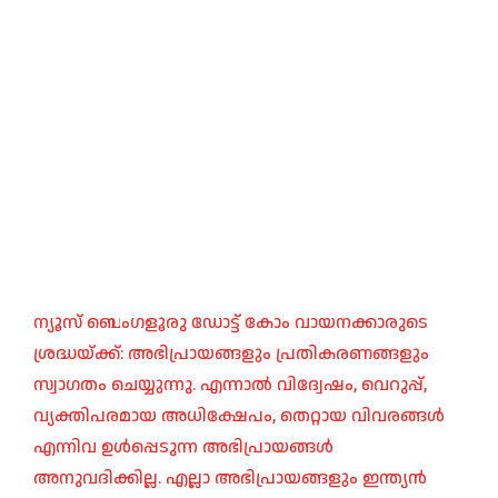
ന്യൂസ് ബെംഗളൂരു ഡോട്ട് കോം വായനക്കാരുടെ
ശ്രദ്ധയ്ക്ക്: അഭിപ്രായങ്ങളും പ്രതികരണങ്ങളും
സ്വാഗതം ചെയ്യുന്നു. എന്നാൽ വിദ്വേഷം, വെറുപ്പ്,
വ്യക്തിപരമായ അധിക്ഷേപം, തെറ്റായ വിവരങ്ങൾ
എന്നിവ ഉൾപ്പെടുന്ന അഭിപ്രായങ്ങൾ
അനുവദിക്കില്ല. എല്ലാ അഭിപ്രായങ്ങളും ഇന്ത്യൻ