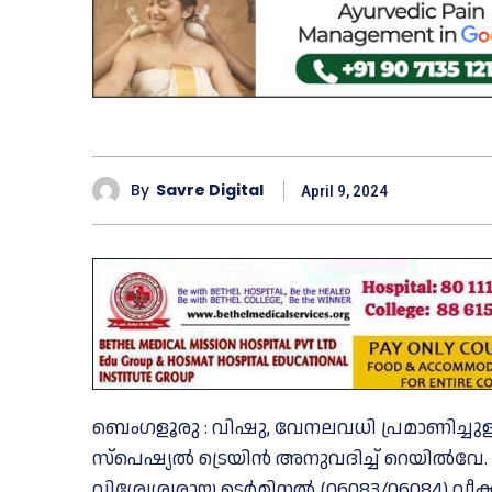
By
Savre Digital
April 9, 2024
ബെംഗളൂരു : വിഷു, വേനലവധി പ്രമാണിച്ചുള്ള
സ്പെഷ്യല്‍ ട്രെയിന്‍ അനുവദിച്ച് റെയിൽ
വിശ്വേശ്വരായ ടെർമിനൽ (06083/06084) വീക്ക