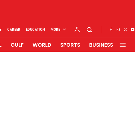
Y
CAREER
EDUCATION
MORE
L
GULF
WORLD
SPORTS
BUSINESS