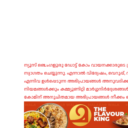
ന്യൂസ് ബെംഗളൂരു ഡോട്ട് കോം വായനക്കാരുടെ ശ്
സ്വാഗതം ചെയ്യുന്നു. എന്നാൽ വിദ്വേഷം, വെറുപ്
എന്നിവ ഉൾപ്പെടുന്ന അഭിപ്രായങ്ങൾ അനുവദിക്ക
നിയമങ്ങൾക്കും കമ്മ്യൂണിറ്റി മാർഗ്ഗനിർദ്ദേശങ്
കോമിന് അനുചിതമായ അഭിപ്രായങ്ങൾ നീക്കം ച