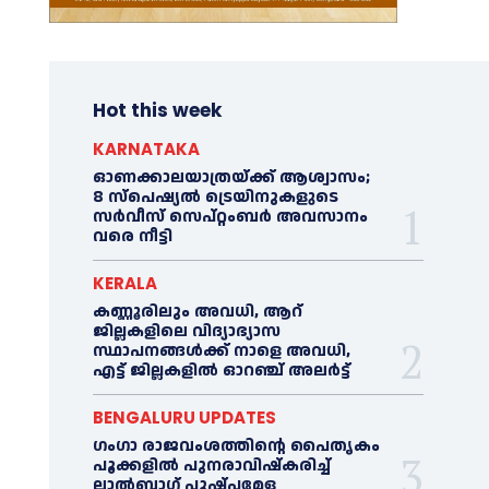
Hot this week
KARNATAKA
ഓണക്കാലയാത്രയ്ക്ക് ആശ്വാസം;
8 സ്പെഷ്യൽ ട്രെയിനുകളുടെ
സർവീസ് സെപ്റ്റംബർ അവസാനം
വരെ നീട്ടി
KERALA
കണ്ണൂരിലും അവധി, ആറ്
ജില്ലകളിലെ വിദ്യാഭ്യാസ
സ്ഥാപനങ്ങൾക്ക് നാളെ അവധി,
എട്ട് ജില്ലകളിൽ ഓറഞ്ച് അലർട്ട്
BENGALURU UPDATES
ഗംഗാ രാജവംശത്തിന്റെ പൈതൃകം
പൂക്കളിൽ പുനരാവിഷ്‌കരിച്ച്
ലാൽബാഗ് പുഷ്പമേള