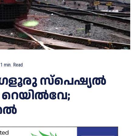
1
min.
Read
ളൂരു സ്പെഷ്യല്‍
ച്ച് റെയിൽവേ;
ുതൽ