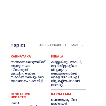
Topics
ANDHRA PRADESH
More
KARNATAKA
KERALA
ഓണക്കാലയാത്രയ്ക്ക്
കണ്ണൂരിലും അവധി,
ആശ്വാസം; 8
ആറ് ജില്ലകളിലെ
സ്പെഷ്യൽ
വിദ്യാഭ്യാസ
ട്രെയിനുകളുടെ
സ്ഥാപനങ്ങൾക്ക്
സർവീസ് സെപ്റ്റംബർ
നാളെ അവധി, എട്ട്
അവസാനം വരെ നീട്ടി
ജില്ലകളിൽ ഓറഞ്ച്
അലർട്ട്
BENGALURU
KARNATAKA
UPDATES
ബെംഗളൂരുവിൽ
ഗംഗാ
ലാൽബാഗ്