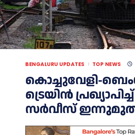
BENGALURU UPDATES
TOP NEWS
കൊച്ചുവേളി-ബെംഗ
ട്രെയിന്‍ പ്രഖ്യാപി
സര്‍വീസ് ഇന്നുമ