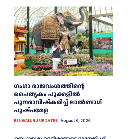
ഗംഗാ രാജവംശത്തിന്റെ
പൈതൃകം പൂക്കളിൽ
പുനരാവിഷ്‌കരിച്ച് ലാൽബാഗ്
പുഷ്പമേള
BENGALURU UPDATES
August 6, 2026
ബെംഗളൂരു മെട്രോയുടെ മാനേജിംഗ്