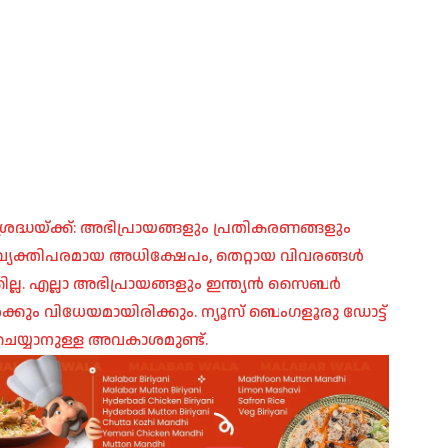
രദ്ധയ്ക്ക്: അഭിപ്രായങ്ങളും പ്രതികരണങ്ങളും
പ്, വ്യക്തിപരമായ അധിക്ഷേപം, തെറ്റായ വിവരങ്ങൾ
ില്ല. എല്ലാ അഭിപ്രായങ്ങളും ഇന്ത്യൻ സൈബർ
ങൾക്കും വിധേയമായിരിക്കും. ന്യൂസ് ബെംഗളൂരു ഡോട്ട്
െയ്യാനുള്ള അവകാശമുണ്ട്.