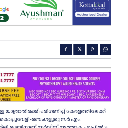
 യാത്രാതിരക്ക് പരിഗണിച്ച് കേരളത്തിലേക്ക്
വേ. കൊച്ചുവേളി-ബെംഗളൂരു സർ എം.
്ലി ട്രെയിനാണ് സര്‍വീസ് നടത്തുക. ഏപ്രില്‍ 9