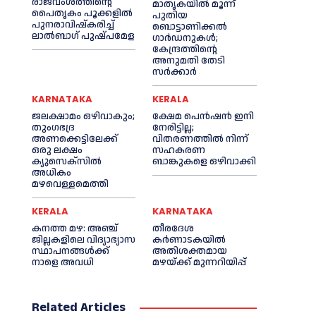
രാജവംശത്തിന്റെ
മാതൃകയിൽ മൂന്ന്
പൈതൃകം പൂക്കളിൽ
പുതിയ
പുനരാവിഷ്‌കരിച്ച്
ബൊട്ടാണിക്കൽ
ലാൽബാഗ് പുഷ്പമേള
ഗാർഡനുകൾ;
കേന്ദ്രത്തിന്റെ
അനുമതി തേടി
സർക്കാർ
KARNATAKA
KERALA
ജലക്ഷാമം ഒഴിവാകും;
ക്ഷേമ പെൻഷൻ ഇനി
തുംഗഭദ്ര
നേരിട്ടില്ല;
അണക്കെട്ടിലേക്ക്
വിതരണത്തിൽ നിന്ന്
ഒരു ലക്ഷം
സഹകരണ
ക്യുസെക്സില്‍
ബാങ്കുകളെ ഒഴിവാക്കി
അധികം
മഴവെള്ളമെത്തി
KERALA
KARNATAKA
കനത്ത മഴ: അഞ്ച്
തീരദേശ
ജില്ലകളിലെ വിദ്യാഭ്യാസ
കർണാടകയിൽ
സ്ഥാപനങ്ങൾക്ക്
അതിശക്തമായ
നാളെ അവധി
മഴയ്ക്ക് മുന്നറിയിപ്പ്
Related Articles