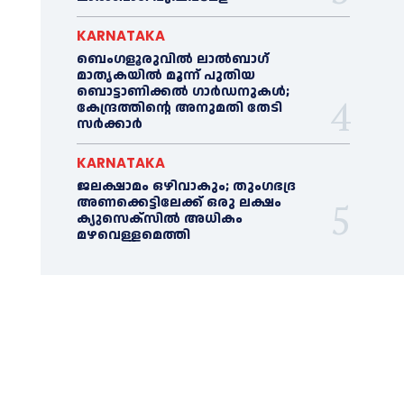
KARNATAKA
ബെംഗളൂരുവിൽ ലാൽബാഗ്
മാതൃകയിൽ മൂന്ന് പുതിയ
ബൊട്ടാണിക്കൽ ഗാർഡനുകൾ;
കേന്ദ്രത്തിന്റെ അനുമതി തേടി
സർക്കാർ
KARNATAKA
ജലക്ഷാമം ഒഴിവാകും; തുംഗഭദ്ര
അണക്കെട്ടിലേക്ക് ഒരു ലക്ഷം
ക്യുസെക്സില്‍ അധികം
മഴവെള്ളമെത്തി