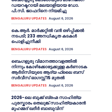
ഡയറക്ടറായി മലയാളിയായ ഡോ.
പി.സി. ജാഫറിനെ നിയമിച്ചു
BENGALURU UPDATES
August 6, 2026
കെ.ആർ. മാർക്കറ്റിൽ വൻ ഒഴിപ്പിക്കൽ
നടപടി; 233 അനധികൃത കടകൾ
പൊളിച്ചുനീക്കി
BENGALURU UPDATES
August 6, 2026
ബെംഗളൂരു വിമാനത്താവളത്തിൽ
നിന്നും കോഴിക്കോട്ടേക്കുള്ള കർണാടക
ആർടിസിയുടെ ആദ്യ ഫ്ലൈ ബസ്
സര്‍വീസ് ഓഗസ്റ്റ് 15 മുതല്‍
BENGALURU UPDATES
August 6, 2026
2026-ലെ ബുക്ക് ബ്രഹ്മ സാഹിത്യ
പുരസ്കാരം തെലുങ്ക് സാഹിത്യകാരന്‍
മുഹമ്മദ് ഖദീർ ബാബുവിന്