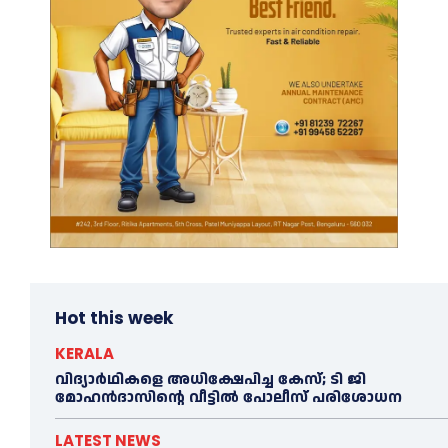
Hot this week
KERALA
വിദ്യാര്‍ഥികളെ അധിക്ഷേപിച്ച കേസ്; ടി ജി
മോഹന്‍ദാസിന്റെ വീട്ടില്‍ പോലീസ് പരിശോധന
LATEST NEWS