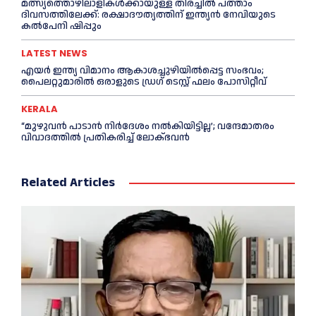
മത്സ്യത്തൊഴിലാളികള്‍ക്കായുള്ള തിരച്ചില്‍ പത്താം
ദിവസത്തിലേക്ക്: രക്ഷാദൗത്യത്തിന് ഇന്ത്യൻ നേവിയുടെ
കല്‍പേനി ഷിപ്പും
LATEST NEWS
എയര്‍ ഇന്ത്യ വിമാനം ആകാശച്ചുഴിയില്‍പ്പെട്ട സംഭവം;
പൈലറ്റുമാരില്‍ ഒരാളുടെ ഡ്രഗ് ടെസ്റ്റ് ഫലം പോസിറ്റീവ്
KERALA
“മുഴുവൻ പാടാൻ നിര്‍ദേശം നല്‍കിയിട്ടില്ല’; വന്ദേമാതരം
വിവാദത്തില്‍ പ്രതികരിച്ച്‌ ലോക്ഭവൻ
Related Articles