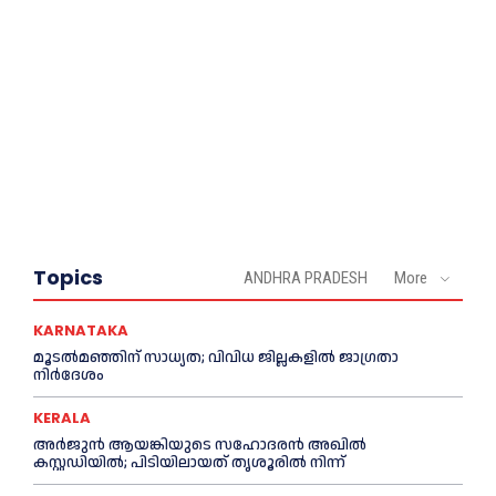
Topics
ANDHRA PRADESH
More
KARNATAKA
മൂടൽമഞ്ഞിന് സാധ്യത; വിവിധ ജില്ലകളിൽ ജാഗ്രതാ
നിർദേശം
KERALA
അര്‍ജുന്‍ ആയങ്കിയുടെ സഹോദരന്‍ അഖില്‍
കസ്റ്റഡിയില്‍; പിടിയിലായത് തൃശൂരില്‍ നിന്ന്