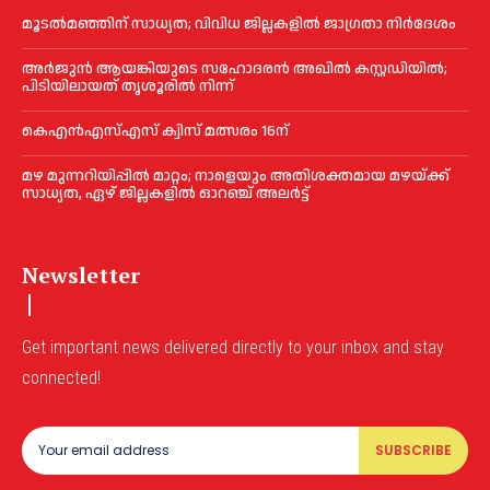
മൂടൽമഞ്ഞിന് സാധ്യത; വിവിധ ജില്ലകളിൽ ജാഗ്രതാ നിർദേശം
അര്‍ജുന്‍ ആയങ്കിയുടെ സഹോദരന്‍ അഖില്‍ കസ്റ്റഡിയില്‍;
പിടിയിലായത് തൃശൂരില്‍ നിന്ന്
കെഎൻഎസ്എസ് ക്വിസ് മത്സരം 16ന്
മഴ മുന്നറിയിപ്പിൽ മാറ്റം; നാളെയും അതിശക്തമായ മഴയ്ക്ക്
സാധ്യത, ഏഴ് ജില്ലകളിൽ ഓറഞ്ച് അലർട്ട്
Newsletter
Get important news delivered directly to your inbox and stay
connected!
SUBSCRIBE