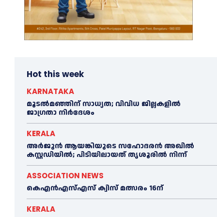
Hot this week
KARNATAKA
മൂടൽമഞ്ഞിന് സാധ്യത; വിവിധ ജില്ലകളിൽ
ജാഗ്രതാ നിർദേശം
KERALA
അര്‍ജുന്‍ ആയങ്കിയുടെ സഹോദരന്‍ അഖില്‍
കസ്റ്റഡിയില്‍; പിടിയിലായത് തൃശൂരില്‍ നിന്ന്
ASSOCIATION NEWS
കെഎൻഎസ്എസ് ക്വിസ് മത്സരം 16ന്
KERALA