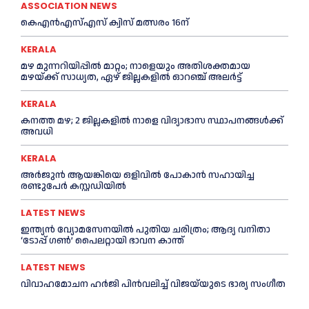
ASSOCIATION NEWS
കെഎൻഎസ്എസ് ക്വിസ് മത്സരം 16ന്
KERALA
മഴ മുന്നറിയിപ്പിൽ മാറ്റം; നാളെയും അതിശക്തമായ
മഴയ്ക്ക് സാധ്യത, ഏഴ് ജില്ലകളിൽ ഓറഞ്ച് അലർട്ട്
KERALA
കനത്ത മഴ; 2 ജില്ലകളില്‍ നാളെ വിദ്യാഭാസ സ്ഥാപനങ്ങള്‍ക്ക്
അവധി
KERALA
അര്‍ജുന്‍ ആയങ്കിയെ ഒളിവില്‍ പോകാന്‍ സഹായിച്ച
രണ്ടുപേര്‍ കസ്റ്റഡിയില്‍
LATEST NEWS
ഇന്ത്യൻ വ്യോമസേനയില്‍ പുതിയ ചരിത്രം; ആദ്യ വനിതാ
‘ടോപ്പ് ഗണ്‍’ പൈലറ്റായി ഭാവന കാന്ത്
LATEST NEWS
വിവാഹമോചന ഹര്‍ജി പിൻവലിച്ച്‌ വിജയ്‌യുടെ ഭാര്യ സംഗീത