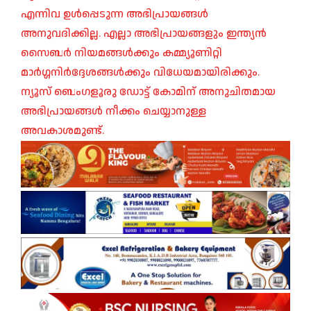
എന്നിവ ഉൾപ്പെടുന്ന അഭിപ്രായങ്ങൾ
അനുവദിക്കില്ല. എല്ലാ അഭിപ്രായങ്ങളും ഇന്ത്യൻ
സൈബർ നിയമങ്ങൾക്കും കമ്മ്യൂണിറ്റി
മാർഗ്ഗനിർദ്ദേശങ്ങൾക്കും വിധേയമായിരിക്കും.
ന്യൂസ് ബെംഗളൂരു ഡോട്ട് കോമിന് അനുചിതമായ
അഭിപ്രായങ്ങൾ നീക്കം ചെയ്യാനുള്ള
അവകാശമുണ്ട്.