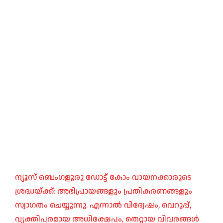
ന്യൂസ് ബെംഗളൂരു ഡോട്ട് കോം വായനക്കാരുടെ
ശ്രദ്ധയ്ക്ക്: അഭിപ്രായങ്ങളും പ്രതികരണങ്ങളും
സ്വാഗതം ചെയ്യുന്നു. എന്നാൽ വിദ്വേഷം, വെറുപ്പ്,
വ്യക്തിപരമായ അധിക്ഷേപം, തെറ്റായ വിവരങ്ങൾ