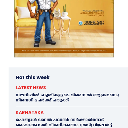
Hot this week
LATEST NEWS
സൗദിയിൽ ഹൂതികളുടെ മിസൈൽ ആക്രമണം;
നിരവധി പേർക്ക് പരുക്ക്
KARNATAKA
ഹെബ്ബാൾ ടണൽ പദ്ധതി: സർക്കാരിനോട്
ഹൈക്കോടതി വിശദീകരണം തേടി; റിപ്പോർട്ട്