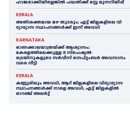
ഹാജരാക്കിയില്ലെങ്കിൽ പദ്ധതിക്ക് സ്റ്റേ മുന്നറിയിപ്പ്
KERALA
അതിശക്തമായ മഴ തുടരും; എട്ട് ജി​ല്ല​ക​ളി​ലെ വി​
ദ്യാ​ഭ്യാ​സ സ്ഥാ​പ​ന​ങ്ങ​ൾ​ക്ക് ഇ​ന്ന് അ​വ​ധി
KARNATAKA
ഓണക്കാലയാത്രയ്ക്ക് ആശ്വാസം;
കേരളത്തിലേക്കുള്ള 8 സ്പെഷ്യൽ
ട്രെയിനുകളുടെ സർവീസ് സെപ്റ്റംബർ അവസാനം
വരെ നീട്ടി
KERALA
കണ്ണൂരിലും അവധി, ആറ് ജില്ലകളിലെ വിദ്യാഭ്യാസ
സ്ഥാപനങ്ങൾക്ക് നാളെ അവധി, എട്ട് ജില്ലകളിൽ
ഓറഞ്ച് അലർട്ട്