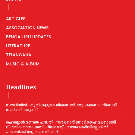
ARTICLES
ASSOCIATION NEWS
BENGALURU UPDATES
LITERATURE
TELANGANA
MUSIC & ALBUM
Headlines
സൗദിയിൽ ഹൂതികളുടെ മിസൈൽ ആക്രമണം; നിരവധി
പേർക്ക് പരുക്ക്
ഹെബ്ബാൾ ടണൽ പദ്ധതി: സർക്കാരിനോട് ഹൈക്കോടതി
വിശദീകരണം തേടി; റിപ്പോർട്ട് ഹാജരാക്കിയില്ലെങ്കിൽ
പദ്ധതിക്ക് സ്റ്റേ മുന്നറിയിപ്പ്