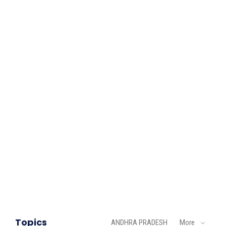
Topics
ANDHRA PRADESH
More