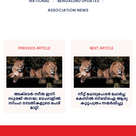
NATIONAL
BENGALURU UPDATES
ASSOCIATION NEWS
PREVIOUS ARTICLE
NEXT ARTICLE
അക്ബർ-സീത ഇനി
നീറ്റ് ചോദ്യപേപ്പർ ചോർച്ച
സൂരജ്-തനയ; ബംഗാളില്‍
കേസിൽ സിബിഐ ആദ്യ
സിംഹ ദമ്പതികളുടെ പേര്
കുറ്റപത്രം സമർപ്പിച്ചു
മാറ്റി