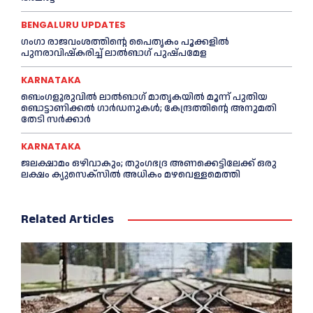
BENGALURU UPDATES
ഗംഗാ രാജവംശത്തിന്റെ പൈതൃകം പൂക്കളിൽ
പുനരാവിഷ്‌കരിച്ച് ലാൽബാഗ് പുഷ്പമേള
KARNATAKA
ബെംഗളൂരുവിൽ ലാൽബാഗ് മാതൃകയിൽ മൂന്ന് പുതിയ
ബൊട്ടാണിക്കൽ ഗാർഡനുകൾ; കേന്ദ്രത്തിന്റെ അനുമതി
തേടി സർക്കാർ
KARNATAKA
ജലക്ഷാമം ഒഴിവാകും; തുംഗഭദ്ര അണക്കെട്ടിലേക്ക് ഒരു
ലക്ഷം ക്യുസെക്സില്‍ അധികം മഴവെള്ളമെത്തി
Related Articles