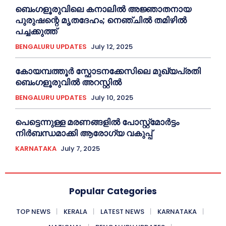
ബെംഗളൂരുവിലെ കനാലിൽ അജ്ഞാതനായ
പുരുഷന്റെ മൃതദേഹം; നെഞ്ചിൽ തമിഴിൽ
പച്ചക്കുത്ത്
BENGALURU UPDATES
July 12, 2025
കോയമ്പത്തൂർ സ്ഫോടനക്കേസിലെ മുഖ്യപ്രതി
ബെംഗളൂരുവിൽ അറസ്റ്റിൽ
BENGALURU UPDATES
July 10, 2025
പെട്ടെന്നുള്ള മരണങ്ങളിൽ പോസ്റ്റ്മോർട്ടം
നിർബന്ധമാക്കി ആരോഗ്യ വകുപ്പ്
KARNATAKA
July 7, 2025
Popular Categories
TOP NEWS
KERALA
LATEST NEWS
KARNATAKA