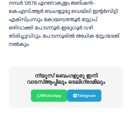
നമ്പർ 12678 എറണാകുളം ജങ്ഷൻ-
കെ.എസ്.ആർ ബംഗളൂരു ഡെയ്‌ലി ഇന്റർസിറ്റി
എക്‌സ്പ്രസും കോയമ്പത്തൂർ സ്റ്റോപ്
ഒഴിവാക്കി പോടന്നൂർ-ഇരുഗൂർ വഴി
തിരിച്ചുവിടും. പോടന്നൂരിൽ അധിക സ്റ്റോപ്പേജ്
നൽകും.
ന്യൂസ് ബെംഗളൂരു ഇനി
വാടസ്ആപ്പിലും ടെലിഗ്രാമിലും
WhatsApp
Telegram