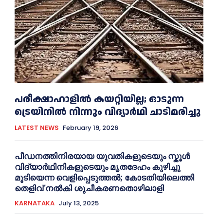
പരീക്ഷാഹാളിൽ കയറ്റിയില്ല; ഓടുന്ന
ട്രെയിനിൽ നിന്നും വിദ്യാർഥി ചാടിമരിച്ചു
LATEST NEWS
February 19, 2026
പീഡനത്തിനിരയായ യുവതികളുടെയും സ്കൂൾ
വിദ്യാർഥിനികളുടെയും മൃതദേഹം കുഴിച്ചു
മൂടിയെന്ന വെളിപ്പെടുത്തൽ; കോടതിയിലെത്തി
തെളിവ് നൽകി ശുചീകരണതൊഴിലാളി
KARNATAKA
July 13, 2025