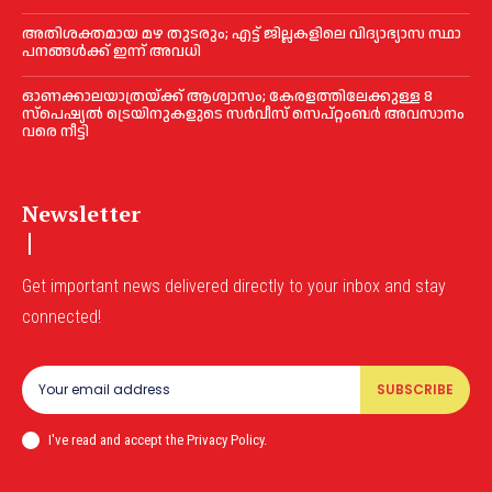
അതിശക്തമായ മഴ തുടരും; എട്ട് ജി​ല്ല​ക​ളി​ലെ വി​ദ്യാ​ഭ്യാ​സ സ്ഥാ​
പ​ന​ങ്ങ​ൾ​ക്ക് ഇ​ന്ന് അ​വ​ധി
ഓണക്കാലയാത്രയ്ക്ക് ആശ്വാസം; കേരളത്തിലേക്കുള്ള 8
സ്പെഷ്യൽ ട്രെയിനുകളുടെ സർവീസ് സെപ്റ്റംബർ അവസാനം
വരെ നീട്ടി
Newsletter
Get important news delivered directly to your inbox and stay
connected!
SUBSCRIBE
I've read and accept the Privacy Policy.