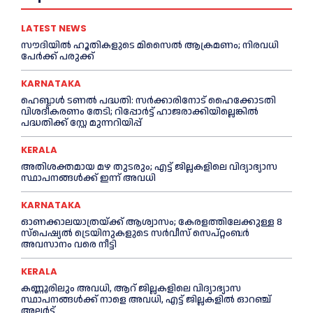
LATEST NEWS
സൗദിയിൽ ഹൂതികളുടെ മിസൈൽ ആക്രമണം; നിരവധി
പേർക്ക് പരുക്ക്
KARNATAKA
ഹെബ്ബാൾ ടണൽ പദ്ധതി: സർക്കാരിനോട് ഹൈക്കോടതി
വിശദീകരണം തേടി; റിപ്പോർട്ട് ഹാജരാക്കിയില്ലെങ്കിൽ
പദ്ധതിക്ക് സ്റ്റേ മുന്നറിയിപ്പ്
KERALA
അതിശക്തമായ മഴ തുടരും; എട്ട് ജി​ല്ല​ക​ളി​ലെ വി​ദ്യാ​ഭ്യാ​സ
സ്ഥാ​പ​ന​ങ്ങ​ൾ​ക്ക് ഇ​ന്ന് അ​വ​ധി
KARNATAKA
ഓണക്കാലയാത്രയ്ക്ക് ആശ്വാസം; കേരളത്തിലേക്കുള്ള 8
സ്പെഷ്യൽ ട്രെയിനുകളുടെ സർവീസ് സെപ്റ്റംബർ
അവസാനം വരെ നീട്ടി
KERALA
കണ്ണൂരിലും അവധി, ആറ് ജില്ലകളിലെ വിദ്യാഭ്യാസ
സ്ഥാപനങ്ങൾക്ക് നാളെ അവധി, എട്ട് ജില്ലകളിൽ ഓറഞ്ച്
അലർട്ട്