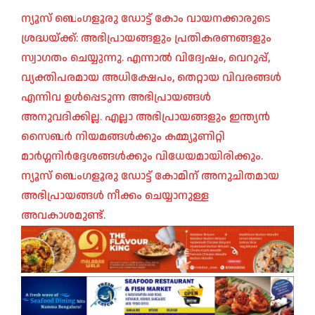
ന്യൂസ് ബെംഗളൂരു ഡോട്ട് കോം വായനക്കാരുടെ
ശ്രദ്ധയ്ക്ക്: അഭിപ്രായങ്ങളും പ്രതികരണങ്ങളും
സ്വാഗതം ചെയ്യുന്നു. എന്നാൽ വിദ്വേഷം, വെറുപ്പ്,
വ്യക്തിപരമായ അധിക്ഷേപം, തെറ്റായ വിവരങ്ങൾ
എന്നിവ ഉൾപ്പെടുന്ന അഭിപ്രായങ്ങൾ
അനുവദിക്കില്ല. എല്ലാ അഭിപ്രായങ്ങളും ഇന്ത്യൻ
സൈബർ നിയമങ്ങൾക്കും കമ്മ്യൂണിറ്റി
മാർഗ്ഗനിർദ്ദേശങ്ങൾക്കും വിധേയമായിരിക്കും.
ന്യൂസ് ബെംഗളൂരു ഡോട്ട് കോമിന് അനുചിതമായ
അഭിപ്രായങ്ങൾ നീക്കം ചെയ്യാനുള്ള
അവകാശമുണ്ട്.