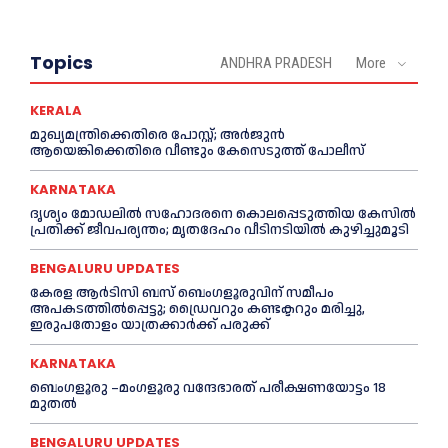
Topics
ANDHRA PRADESH
More
KERALA
മുഖ്യമന്ത്രിക്കെതിരെ പോസ്റ്റ്; അര്‍ജുൻ
ആയെങ്കിക്കെതിരെ വീണ്ടും കേസെടുത്ത് പോലീസ്
KARNATAKA
ദൃശ്യം മോഡലിൽ സഹോദരനെ കൊലപ്പെടുത്തിയ കേസിൽ
പ്രതിക്ക് ജീവപര്യന്തം; മൃതദേഹം വീടിനടിയിൽ കുഴിച്ചുമൂടി
BENGALURU UPDATES
കേരള ആർടിസി ബസ് ബെംഗളൂരുവിന് സമീപം
അപകടത്തിൽപ്പെട്ടു; ഡ്രൈവറും കണ്ടക്ടറും മരിച്ചു,
ഇരുപതോളം യാത്രക്കാർക്ക് പരുക്ക്
KARNATAKA
ബെംഗളൂരു –മംഗളൂരു വന്ദേഭാരത് പരീക്ഷണയോട്ടം 18
മുതൽ
BENGALURU UPDATES