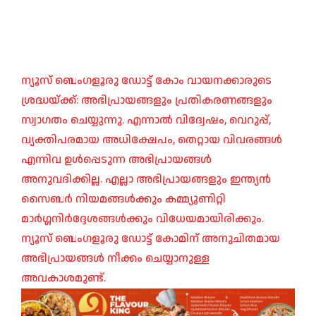
ന്യൂസ് ബെംഗളൂരു ഡോട്ട് കോം വായനക്കാരുടെ
ശ്രദ്ധയ്ക്ക്: അഭിപ്രായങ്ങളും പ്രതികരണങ്ങളും
സ്വാഗതം ചെയ്യുന്നു. എന്നാൽ വിദ്വേഷം, വെറുപ്പ്,
വ്യക്തിപരമായ അധിക്ഷേപം, തെറ്റായ വിവരങ്ങൾ
എന്നിവ ഉൾപ്പെടുന്ന അഭിപ്രായങ്ങൾ
അനുവദിക്കില്ല. എല്ലാ അഭിപ്രായങ്ങളും ഇന്ത്യൻ
സൈബർ നിയമങ്ങൾക്കും കമ്മ്യൂണിറ്റി
മാർഗ്ഗനിർദ്ദേശങ്ങൾക്കും വിധേയമായിരിക്കും.
ന്യൂസ് ബെംഗളൂരു ഡോട്ട് കോമിന് അനുചിതമായ
അഭിപ്രായങ്ങൾ നീക്കം ചെയ്യാനുള്ള
അവകാശമുണ്ട്.