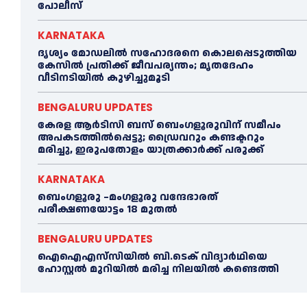
പോലീസ്
KARNATAKA
ദൃശ്യം മോഡലിൽ സഹോദരനെ കൊലപ്പെടുത്തിയ
കേസിൽ പ്രതിക്ക് ജീവപര്യന്തം; മൃതദേഹം
വീടിനടിയിൽ കുഴിച്ചുമൂടി
BENGALURU UPDATES
കേരള ആർടിസി ബസ് ബെംഗളൂരുവിന് സമീപം
അപകടത്തിൽപ്പെട്ടു; ഡ്രൈവറും കണ്ടക്ടറും
മരിച്ചു, ഇരുപതോളം യാത്രക്കാർക്ക് പരുക്ക്
KARNATAKA
ബെംഗളൂരു –മംഗളൂരു വന്ദേഭാരത്
പരീക്ഷണയോട്ടം 18 മുതൽ
BENGALURU UPDATES
ഐഐഎസ്‌സിയിൽ ബി.ടെക് വിദ്യാർഥിയെ
ഹോസ്റ്റൽ മുറിയിൽ മരിച്ച നിലയിൽ കണ്ടെത്തി