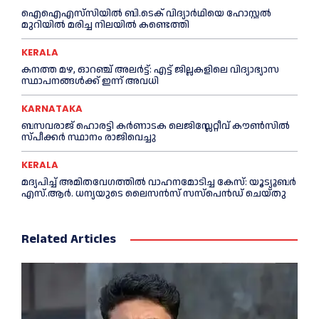
ഐഐഎസ്‌സിയിൽ ബി.ടെക് വിദ്യാർഥിയെ ഹോസ്റ്റൽ
മുറിയിൽ മരിച്ച നിലയിൽ കണ്ടെത്തി
KERALA
ക​ന​ത്ത മ​ഴ, ഓറഞ്ച് അലർട്ട്: എ​ട്ട് ജി​ല്ല​ക​ളി​ലെ വി​ദ്യാ​ഭ്യാ​സ
സ്ഥാ​പ​ന​ങ്ങ​ൾ​ക്ക് ഇ​ന്ന് അ​വ​ധി
KARNATAKA
ബസവരാജ് ഹൊരട്ടി കർണാടക ലെജിസ്ലേറ്റീവ് കൗൺസിൽ
സ്പീക്കർ സ്ഥാനം രാജിവെച്ചു
KERALA
മദ്യപിച്ച് അമിതവേഗത്തിൽ വാഹനമോടിച്ച കേസ്: യൂട്യൂബർ
എസ്.ആർ. ധന്യയുടെ ലൈസൻസ് സസ്‌പെൻഡ് ചെയ്തു
Related Articles