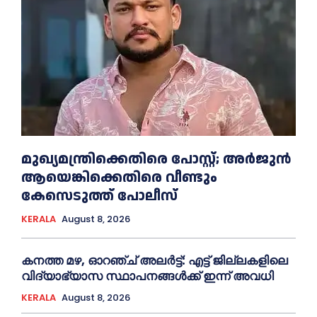
മുഖ്യമന്ത്രിക്കെതിരെ പോസ്റ്റ്; അര്‍ജുൻ
ആയെങ്കിക്കെതിരെ വീണ്ടും
കേസെടുത്ത് പോലീസ്
KERALA
August 8, 2026
ക​ന​ത്ത മ​ഴ, ഓറഞ്ച് അലർട്ട്: എ​ട്ട് ജി​ല്ല​ക​ളി​ലെ
വി​ദ്യാ​ഭ്യാ​സ സ്ഥാ​പ​ന​ങ്ങ​ൾ​ക്ക് ഇ​ന്ന് അ​വ​ധി
KERALA
August 8, 2026