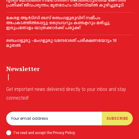
ദൃശ്യം മോഡലിൽ സഹോദരനെ കൊലപ്പെടുത്തിയ കേസിൽ
പ്രതിക്ക് ജീവപര്യന്തം; മൃതദേഹം വീടിനടിയിൽ കുഴിച്ചുമൂടി
കേരള ആർടിസി ബസ് ബെംഗളൂരുവിന് സമീപം
അപകടത്തിൽപ്പെട്ടു; ഡ്രൈവറും കണ്ടക്ടറും മരിച്ചു,
ഇരുപതോളം യാത്രക്കാർക്ക് പരുക്ക്
ബെംഗളൂരു –മംഗളൂരു വന്ദേഭാരത് പരീക്ഷണയോട്ടം 18
മുതൽ
Newsletter
Get important news delivered directly to your inbox and stay
connected!
SUBSCRIBE
I've read and accept the Privacy Policy.