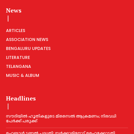
News
ARTICLES
ASSOCIATION NEWS
BENGALURU UPDATES
LITERATURE
TELANGANA
MUSIC & ALBUM
Headlines
സൗദിയിൽ ഹൂതികളുടെ മിസൈൽ ആക്രമണം; നിരവധി
പേർക്ക് പരുക്ക്
ഹെബ്ബാൾ ടണൽ പദ്ധതി: സർക്കാരിനോട് ഹൈക്കോടതി