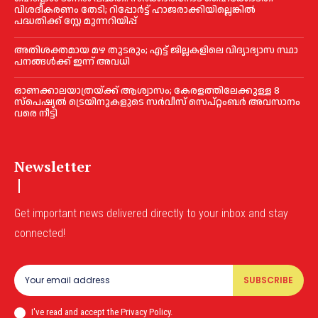
വിശദീകരണം തേടി; റിപ്പോർട്ട് ഹാജരാക്കിയില്ലെങ്കിൽ
പദ്ധതിക്ക് സ്റ്റേ മുന്നറിയിപ്പ്
അതിശക്തമായ മഴ തുടരും; എട്ട് ജി​ല്ല​ക​ളി​ലെ വി​ദ്യാ​ഭ്യാ​സ സ്ഥാ​
പ​ന​ങ്ങ​ൾ​ക്ക് ഇ​ന്ന് അ​വ​ധി
ഓണക്കാലയാത്രയ്ക്ക് ആശ്വാസം; കേരളത്തിലേക്കുള്ള 8
സ്പെഷ്യൽ ട്രെയിനുകളുടെ സർവീസ് സെപ്റ്റംബർ അവസാനം
വരെ നീട്ടി
Newsletter
Get important news delivered directly to your inbox and stay
connected!
SUBSCRIBE
I've read and accept the Privacy Policy.