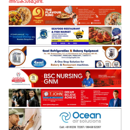
അവകാശമുണ്ട്.