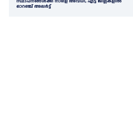
സ്ഥാപനങ്ങൾക്ക് നാളെ അവധി, എട്ട് ജില്ലകളിൽ
ഓറഞ്ച് അലർട്ട്