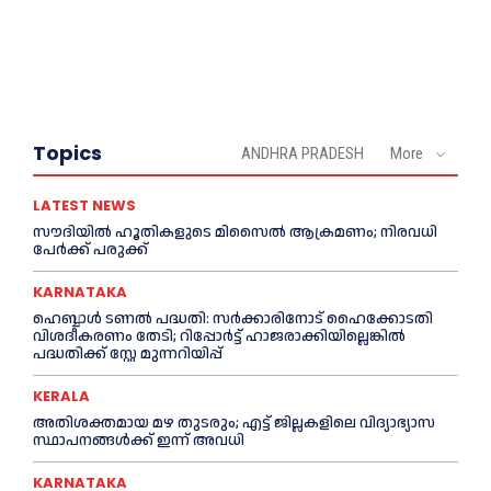
Topics
ANDHRA PRADESH
More
LATEST NEWS
സൗദിയിൽ ഹൂതികളുടെ മിസൈൽ ആക്രമണം; നിരവധി
പേർക്ക് പരുക്ക്
KARNATAKA
ഹെബ്ബാൾ ടണൽ പദ്ധതി: സർക്കാരിനോട് ഹൈക്കോടതി
വിശദീകരണം തേടി; റിപ്പോർട്ട് ഹാജരാക്കിയില്ലെങ്കിൽ
പദ്ധതിക്ക് സ്റ്റേ മുന്നറിയിപ്പ്
KERALA
അതിശക്തമായ മഴ തുടരും; എട്ട് ജി​ല്ല​ക​ളി​ലെ വി​ദ്യാ​ഭ്യാ​സ
സ്ഥാ​പ​ന​ങ്ങ​ൾ​ക്ക് ഇ​ന്ന് അ​വ​ധി
KARNATAKA