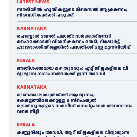
LATEST NEWS
സൗദിയിൽ ഹൂതികളുടെ മിസൈൽ ആക്രമണം;
നിരവധി പേർക്ക് പരുക്ക്
KARNATAKA
ഹെബ്ബാൾ ടണൽ പദ്ധതി: സർക്കാരിനോട്
ഹൈക്കോടതി വിശദീകരണം തേടി; റിപ്പോർട്ട്
ഹാജരാക്കിയില്ലെങ്കിൽ പദ്ധതിക്ക് സ്റ്റേ മുന്നറിയിപ്പ്
KERALA
അതിശക്തമായ മഴ തുടരും; എട്ട് ജി​ല്ല​ക​ളി​ലെ വി​
ദ്യാ​ഭ്യാ​സ സ്ഥാ​പ​ന​ങ്ങ​ൾ​ക്ക് ഇ​ന്ന് അ​വ​ധി
KARNATAKA
ഓണക്കാലയാത്രയ്ക്ക് ആശ്വാസം;
കേരളത്തിലേക്കുള്ള 8 സ്പെഷ്യൽ
ട്രെയിനുകളുടെ സർവീസ് സെപ്റ്റംബർ അവസാനം
വരെ നീട്ടി
KERALA
കണ്ണൂരിലും അവധി, ആറ് ജില്ലകളിലെ വിദ്യാഭ്യാസ