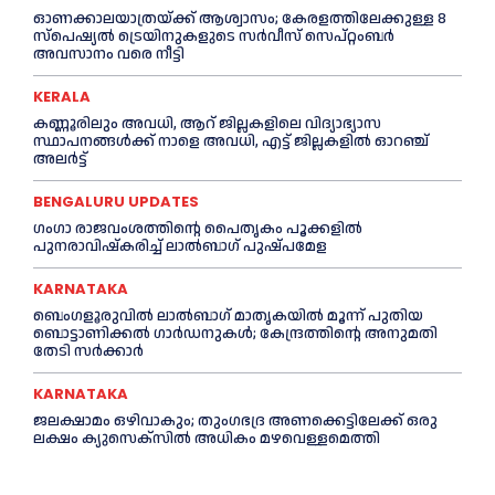
ഓണക്കാലയാത്രയ്ക്ക് ആശ്വാസം; കേരളത്തിലേക്കുള്ള 8
സ്പെഷ്യൽ ട്രെയിനുകളുടെ സർവീസ് സെപ്റ്റംബർ
അവസാനം വരെ നീട്ടി
KERALA
കണ്ണൂരിലും അവധി, ആറ് ജില്ലകളിലെ വിദ്യാഭ്യാസ
സ്ഥാപനങ്ങൾക്ക് നാളെ അവധി, എട്ട് ജില്ലകളിൽ ഓറഞ്ച്
അലർട്ട്
BENGALURU UPDATES
ഗംഗാ രാജവംശത്തിന്റെ പൈതൃകം പൂക്കളിൽ
പുനരാവിഷ്‌കരിച്ച് ലാൽബാഗ് പുഷ്പമേള
KARNATAKA
ബെംഗളൂരുവിൽ ലാൽബാഗ് മാതൃകയിൽ മൂന്ന് പുതിയ
ബൊട്ടാണിക്കൽ ഗാർഡനുകൾ; കേന്ദ്രത്തിന്റെ അനുമതി
തേടി സർക്കാർ
KARNATAKA
ജലക്ഷാമം ഒഴിവാകും; തുംഗഭദ്ര അണക്കെട്ടിലേക്ക് ഒരു
ലക്ഷം ക്യുസെക്സില്‍ അധികം മഴവെള്ളമെത്തി