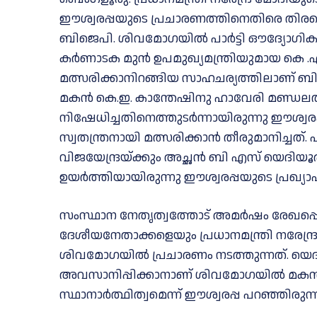
ഈശ്വരപ്പയുടെ പ്രചാരണത്തിനെതിരെ തിരഞ്
ബിജെപി. ശിവമോഗയിൽ പാർട്ടി ഔദ്യോഗിക 
കർണാടക മുൻ ഉപമുഖ്യമന്ത്രിയുമായ കെ .
മത്സരിക്കാനിറങ്ങിയ സാഹചര്യത്തിലാണ് ബി
മകൻ കെ.ഇ. കാന്തേഷിനു ഹാവേരി മണ്ഡലത്തി
നിഷേധിച്ചതിനെത്തുടർന്നായിരുന്നു ഈശ്വര
സ്വതന്ത്രനായി മത്സരിക്കാൻ തീരുമാനിച്ചത്
വിജയേന്ദ്രയ്ക്കും അച്ഛൻ ബി എസ് യെദിയൂ
ഉയർത്തിയായിരുന്നു ഈശ്വരപ്പയുടെ പ്രഖ്യാ
സംസ്ഥാന നേതൃത്വത്തോട് അമർഷം രേഖപ്പെ
ദേശീയനേതാക്കളെയും പ്രധാനമന്ത്രി നരേന
ശിവമോഗയിൽ പ്രചാരണം നടത്തുന്നത്. യെദ
അവസാനിപ്പിക്കാനാണ് ശിവമോഗയിൽ മകൻ 
സ്ഥാനാർത്ഥിത്വമെന്ന് ഈശ്വരപ്പ പറഞ്ഞിരുന്ന