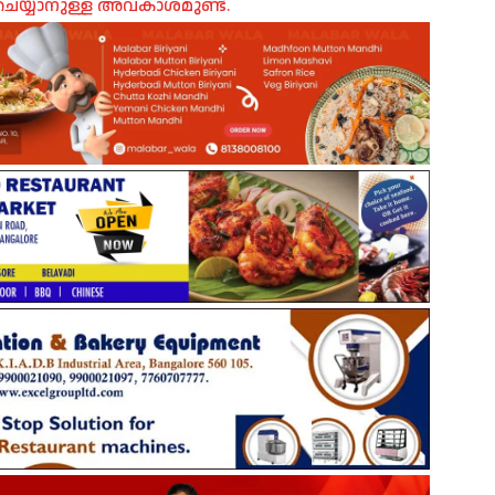
െയ്യാനുള്ള അവകാശമുണ്ട്.