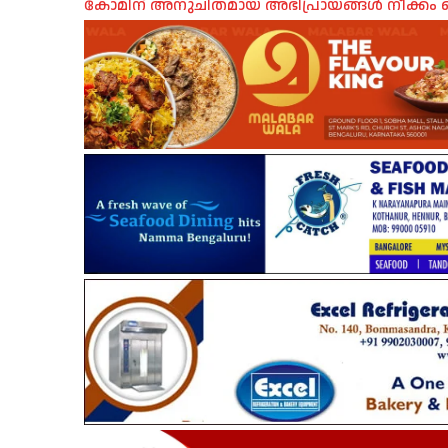
കോമിന് അനുചിതമായ അഭിപ്രായങ്ങൾ നീക്കം ച