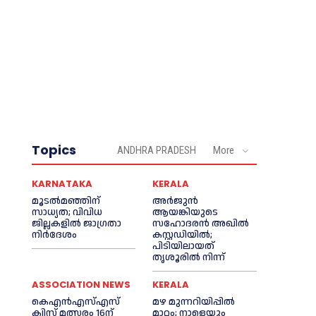
Topics
ANDHRA PRADESH
More
KARNATAKA
KERALA
മൂടൽമഞ്ഞിന്
അര്‍ജുന്‍
സാധ്യത; വിവിധ
ആയങ്കിയുടെ
ജില്ലകളിൽ ജാഗ്രതാ
സഹോദരന്‍ അഖില്‍
നിർദേശം
കസ്റ്റഡിയില്‍;
പിടിയിലായത്
തൃശൂരില്‍ നിന്ന്
ASSOCIATION NEWS
KERALA
കെഎൻഎസ്എസ്
മഴ മുന്നറിയിപ്പിൽ
ക്വിസ് മത്സരം 16ന്
മാറ്റം; നാളെയും