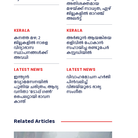
അതിശക്തമായ
മഴയ്ക്ക് സാധ്യത, ഏഴ്
ജില്ലകളിൽ ഓറഞ്ച്
അലർട്ട്
KERALA
KERALA
കനത്ത മഴ; 2
അര്‍ജുന്‍ ആയങ്കിയെ
ജില്ലകളില്‍ നാളെ
ഒളിവില്‍ പോകാന്‍
വിദ്യാഭാസ
സഹായിച്ച രണ്ടുപേര്‍
സ്ഥാപനങ്ങള്‍ക്ക്
കസ്റ്റഡിയില്‍
അവധി
LATEST NEWS
LATEST NEWS
ഇന്ത്യൻ
വിവാഹമോചന ഹര്‍ജി
വ്യോമസേനയില്‍
പിൻവലിച്ച്‌
പുതിയ ചരിത്രം; ആദ്യ
വിജയ്‌യുടെ ഭാര്യ
വനിതാ ‘ടോപ്പ് ഗണ്‍’
സംഗീത
പൈലറ്റായി ഭാവന
കാന്ത്
Related Articles