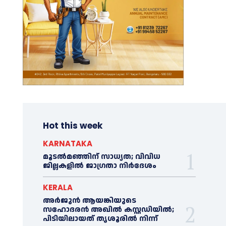
Hot this week
KARNATAKA
മൂടൽമഞ്ഞിന് സാധ്യത; വിവിധ
ജില്ലകളിൽ ജാഗ്രതാ നിർദേശം
KERALA
അര്‍ജുന്‍ ആയങ്കിയുടെ
സഹോദരന്‍ അഖില്‍ കസ്റ്റഡിയില്‍;
പിടിയിലായത് തൃശൂരില്‍ നിന്ന്