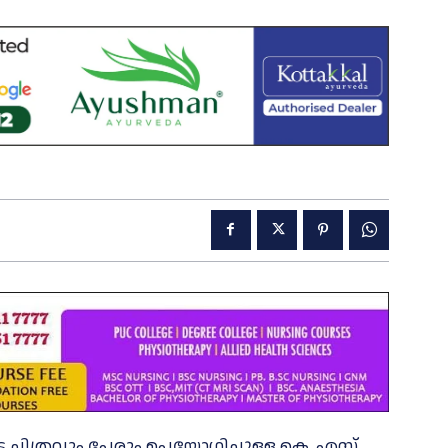
ടെ ചിത്രവും പേരും ഉപയോഗിച്ചുളള കെ. എസ്.