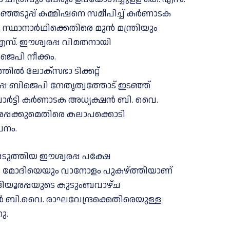
ഞെടുപ്പ് കമ്മിഷനെ സമീപിച്ച് കർണാടക
സ്ഥാനാർഥിക്കെതിരെ മുൻ മന്ത്രിയും
എസ്. ഈശ്വരപ്പ വിമതനായി
ജെപി നീക്കം.
ൽ ലോക്‌സഭാ ടിക്കറ്റ്
പ്പ ബിജെപി നേതൃത്വത്തോട് ഇടഞ്ഞ്
. പാർട്ടി കർണാടക അധ്യക്ഷൻ ബി. വൈ.
രപ്പക്കുമെതിരെ കലാപക്കൊടി
പനം.
ടുത്തിയ ഈശ്വരപ്പ പക്ഷേ
്ദ്ര മോദിയെയും വാനോളം പുകഴ്ത്തിയാണ്
ിയൂരപ്പയുടെ കുടുംബവാഴ്ച
ബി.വൈ. രാഘവേന്ദ്രക്കെതിരെയുള്ള
ു.