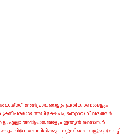
രദ്ധയ്ക്ക്: അഭിപ്രായങ്ങളും പ്രതികരണങ്ങളും
പ്, വ്യക്തിപരമായ അധിക്ഷേപം, തെറ്റായ വിവരങ്ങൾ
ില്ല. എല്ലാ അഭിപ്രായങ്ങളും ഇന്ത്യൻ സൈബർ
ങൾക്കും വിധേയമായിരിക്കും. ന്യൂസ് ബെംഗളൂരു ഡോട്ട്