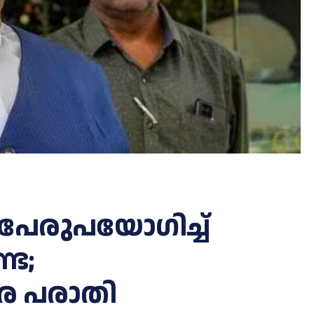
 പേരുപയോഗിച്ച്
്ട;
െ പരാതി