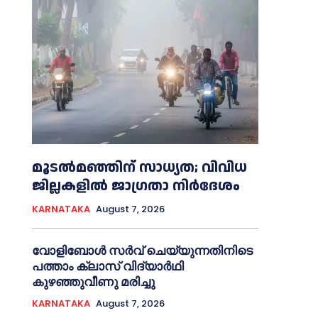
മൂടൽമഞ്ഞിന് സാധ്യത; വിവിധ
ജില്ലകളിൽ ജാഗ്രതാ നിർദേശം
KARNATAKA
August 7, 2026
വോളിബോൾ സർവ് ചെയ്യുന്നതിനിടെ
പത്താം ക്ലാസ് വിദ്യാർഥി
കുഴഞ്ഞുവീണു മരിച്ചു
KARNATAKA
August 7, 2026