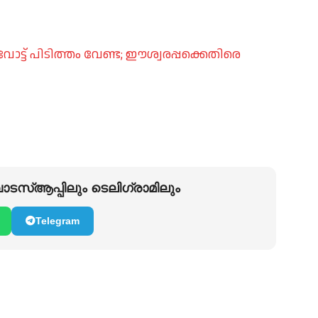
ോട്ട് പിടിത്തം വേണ്ട; ഈശ്വരപ്പക്കെതിരെ
ടസ്ആപ്പിലും ടെലിഗ്രാമിലും
Telegram